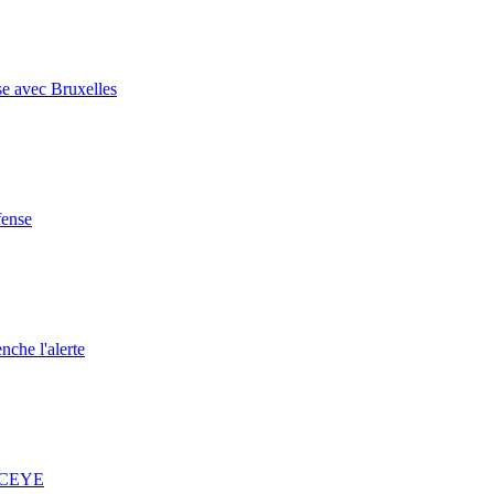
se avec Bruxelles
fense
nche l'alerte
 ICEYE