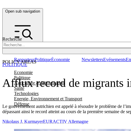
Open sub navigation
Recherche
Rapporteur
Politique
Économie
Newsletters
Evénements
Em
POLICY AREAS
POLITIQUE
Economie
Politique
Afflux record de migrants i
Agriculture et Alimentation
Santé
Technologies
Energie, Environnement et Transport
Défense
Le gouvernement autrichien est appelé à résoudre le problème de l’immig
dépassant ainsi le record atteint au cours de la première semaine de s
Nikolaus J. Kurmayer
EURACTIV Allemagne