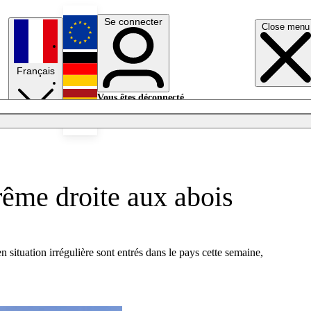
Se connecter
Close menu
English
Français
Deutsch
Vous êtes déconnecté.
Se connecter
Español
Lumières éteintes
trême droite aux abois
 situation irrégulière sont entrés dans le pays cette semaine,