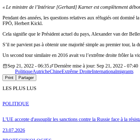
« Le ministre de l’Intérieur [Gerhard] Karner est complètement débo
Pendant des années, les questions relatives aux réfugiés ont dominé la 
FPÖ, Herbert Kickl.
Cela signifie que le Président actuel du pays, Alexander van der Bellen,
S’il ne parvient pas à obtenir une majorité simple au premier tour, la 
Un second tour similaire en 2016 avait vu l’extrême droite frôler la vic
Sep 21, 2022 - 06:35
Dernière mise à jour: Sep 21, 2022 - 07:40
Politique
Autriche
Chine
Extrême Droite
International
migrants
Print
Partager
LES PLUS LUS
POLITIQUE
L'UE accepte d'assouplir les sanctions contre la Russie face à la résis
23.07.2026