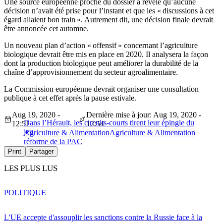
Une source européenne proche du dossier a révélé qu’aucune
décision n’avait été prise pour l’instant et que les « discussions à cet
égard allaient bon train ». Autrement dit, une décision finale devrait
être annoncée cet automne.
Un nouveau plan d’action « offensif » concernant l’agriculture
biologique devrait être mis en place en 2020. Il analysera la façon
dont la production biologique peut améliorer la durabilité de la
chaîne d’approvisionnement du secteur agroalimentaire.
La Commission européenne devrait organiser une consultation
publique à cet effet après la pause estivale.
Aug 19, 2020 -
Dernière mise à jour: Aug 19, 2020 -
Dans l’Hérault, les circuits-courts tirent leur épingle du
12:51
12:54
jeu
Agriculture & Alimentation
Agriculture & Alimentation
réforme de la PAC
Print
Partager
LES PLUS LUS
POLITIQUE
L'UE accepte d'assouplir les sanctions contre la Russie face à la