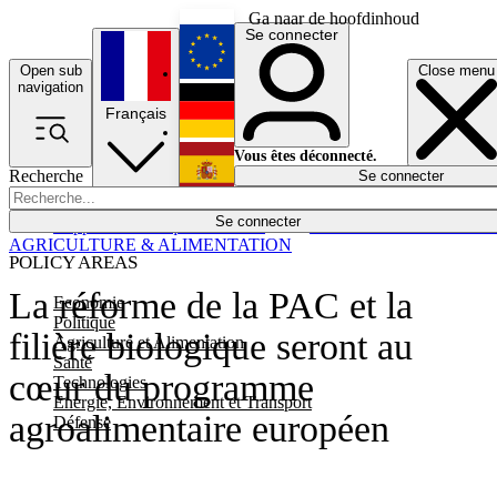
Ga naar de hoofdinhoud
Se connecter
Open sub
Close menu
English
navigation
Français
Deutsch
Vous êtes déconnecté.
Recherche
Se connecter
Español
Lumières éteintes
Se connecter
Rapporteur
Politique
Économie
Newsletters
Evénements
Em
AGRICULTURE & ALIMENTATION
POLICY AREAS
La réforme de la PAC et la
Economie
Politique
filière biologique seront au
Agriculture et Alimentation
Santé
cœur du programme
Technologies
Energie, Environnement et Transport
agroalimentaire européen
Défense