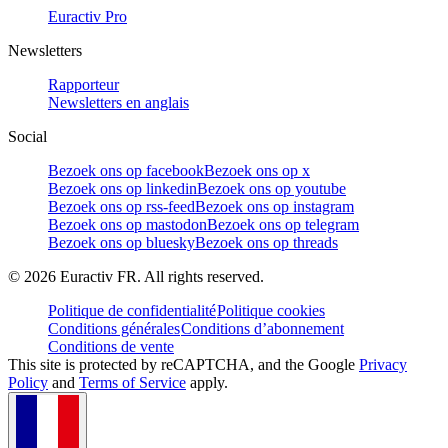
Euractiv Pro
Newsletters
Rapporteur
Newsletters en anglais
Social
Bezoek ons op facebook
Bezoek ons op x
Bezoek ons op linkedin
Bezoek ons op youtube
Bezoek ons op rss-feed
Bezoek ons op instagram
Bezoek ons op mastodon
Bezoek ons op telegram
Bezoek ons op bluesky
Bezoek ons op threads
©
2026
Euractiv FR. All rights reserved.
Politique de confidentialité
Politique cookies
Conditions générales
Conditions d’abonnement
Conditions de vente
This site is protected by reCAPTCHA, and the Google
Privacy
Policy
and
Terms of Service
apply.