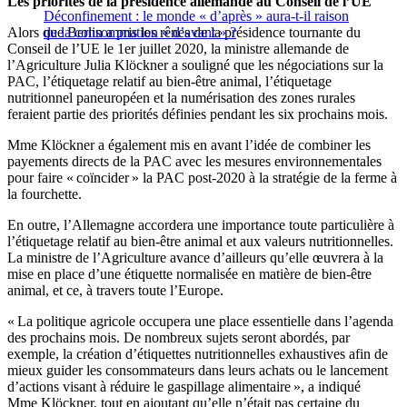
Les priorités de la présidence allemande au Conseil de l’UE
Déconfinement : le monde « d’après » aura-t-il raison
Alors que Berlin a pris les rênes de la présidence tournante du
de la consommation « d’avant » ?
Conseil de l’UE le 1er juillet 2020, la ministre allemande de
l’Agriculture Julia Klöckner a souligné que les négociations sur la
PAC, l’étiquetage relatif au bien-être animal, l’étiquetage
nutritionnel paneuropéen et la numérisation des zones rurales
feraient partie des priorités définies pendant les six prochains mois.
Mme Klöckner a également mis en avant l’idée de combiner les
payements directs de la PAC avec les mesures environnementales
pour faire « coïncider » la PAC post-2020 à la stratégie de la ferme à
la fourchette.
En outre, l’Allemagne accordera une importance toute particulière à
l’étiquetage relatif au bien-être animal et aux valeurs nutritionnelles.
La ministre de l’Agriculture avance d’ailleurs qu’elle œuvrera à la
mise en place d’une étiquette normalisée en matière de bien-être
animal, et ce, à travers toute l’Europe.
« La politique agricole occupera une place essentielle dans l’agenda
des prochains mois. De nombreux sujets seront abordés, par
exemple, la création d’étiquettes nutritionnelles exhaustives afin de
mieux guider les consommateurs dans leurs achats ou le lancement
d’actions visant à réduire le gaspillage alimentaire », a indiqué
Mme Klöckner, tout en ajoutant qu’elle n’était pas certaine du