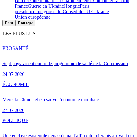
Défense
aide militaire à l'Ukraine
défense
Emmanuel Macron
France
Guerre en Ukraine
Hongrie
Paris
présidence hongroise du Conseil de l'UE
Ukraine
Union européenne
Print
Partager
LES PLUS LUS
PRO
SANTÉ
Sept pays votent contre le programme de santé de la Commission
24.07.2026
ÉCONOMIE
Merci la Chine : elle a sauvé l’économie mondiale
27.07.2026
POLITIQUE
Une enclave espagnole dépassée par l'afflux de migrants arrivant par