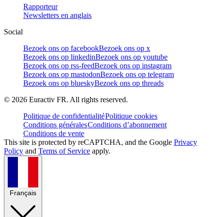
Rapporteur
Newsletters en anglais
Social
Bezoek ons op facebook
Bezoek ons op x
Bezoek ons op linkedin
Bezoek ons op youtube
Bezoek ons op rss-feed
Bezoek ons op instagram
Bezoek ons op mastodon
Bezoek ons op telegram
Bezoek ons op bluesky
Bezoek ons op threads
©
2026
Euractiv FR. All rights reserved.
Politique de confidentialité
Politique cookies
Conditions générales
Conditions d’abonnement
Conditions de vente
This site is protected by reCAPTCHA, and the Google
Privacy
Policy
and
Terms of Service
apply.
Français