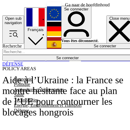
Ga naar de hoofdinhoud
Se connecter
Open sub
Close menu
English
navigation
Français
Deutsch
Vous êtes déconnecté.
Recherche
Se connecter
Español
Lumières éteintes
Se connecter
Rapporteur
Politique
Économie
Newsletters
Evénements
Em
DÉFENSE
POLICY AREAS
Aide à l’Ukraine : la France se
Economie
Politique
montre hésitante face au plan
Agriculture et Alimentation
Santé
de l’UE pour contourner les
Technologies
Energie, Environnement et Transport
blocages hongrois
Défense