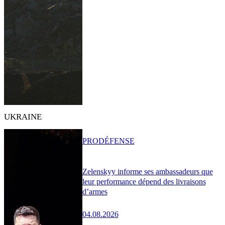
UKRAINE
PRO
DÉFENSE
Zelenskyy informe ses ambassadeurs que
leur performance dépend des livraisons
d’armes
04.08.2026