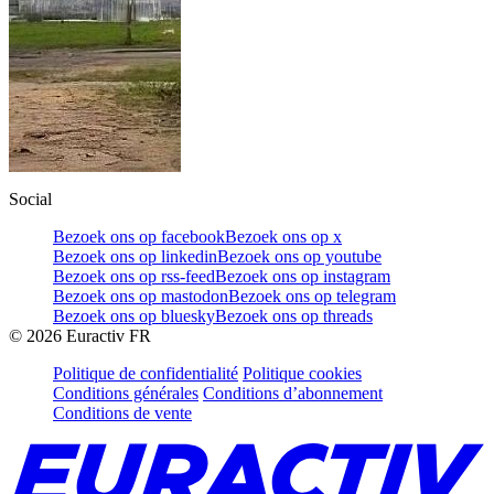
Social
Bezoek ons op facebook
Bezoek ons op x
Bezoek ons op linkedin
Bezoek ons op youtube
Bezoek ons op rss-feed
Bezoek ons op instagram
Bezoek ons op mastodon
Bezoek ons op telegram
Bezoek ons op bluesky
Bezoek ons op threads
©
2026
Euractiv FR
Politique de confidentialité
Politique cookies
Conditions générales
Conditions d’abonnement
Conditions de vente