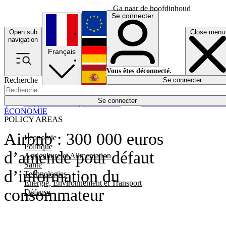
Ga naar de hoofdinhoud
Se connecter
Open sub
Close menu
English
navigation
Français
Deutsch
Vous êtes déconnecté.
Recherche
Se connecter
Español
Lumières éteintes
Se connecter
Rapporteur
Politique
Économie
Newsletters
Evénements
Em
ÉCONOMIE
POLICY AREAS
Airbnb : 300 000 euros
Economie
Politique
d’amende pour défaut
Agriculture et Alimentation
Santé
d’information du
Technologies
Energie, Environnement et Transport
consommateur
Défense