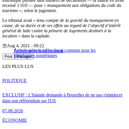
touristique publiée sans numéro de déclaration — la mairie en avait
recensé 1 010 — pour «
manquement aux obligations du code du
tourisme
», selon le jugement.
Le tribunal avait «
tenu compte de la gravité du manquement en
cause, de sa durée et de ses effets au regard de l’objectif d’intérêt
général de lutte contre la pénurie de logements destinés à la
location
» dans la capitale.
Aug 4, 2021 - 09:22
Airbnb salue le cadre fiscal commun pour les
Économie
Airbnb
Économie
plateformes numériques
Print
Partager
LES PLUS LUS
POLITIQUE
EXCLUSIF : L'Islande demande à Bruxelles de ne pas s'immiscer
dans son référendum sur l'UE
07.08.2026
ÉCONOMIE