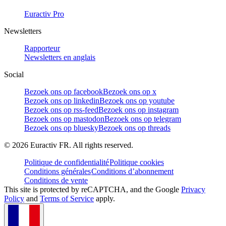
Euractiv Pro
Newsletters
Rapporteur
Newsletters en anglais
Social
Bezoek ons op facebook
Bezoek ons op x
Bezoek ons op linkedin
Bezoek ons op youtube
Bezoek ons op rss-feed
Bezoek ons op instagram
Bezoek ons op mastodon
Bezoek ons op telegram
Bezoek ons op bluesky
Bezoek ons op threads
©
2026
Euractiv FR. All rights reserved.
Politique de confidentialité
Politique cookies
Conditions générales
Conditions d’abonnement
Conditions de vente
This site is protected by reCAPTCHA, and the Google
Privacy
Policy
and
Terms of Service
apply.