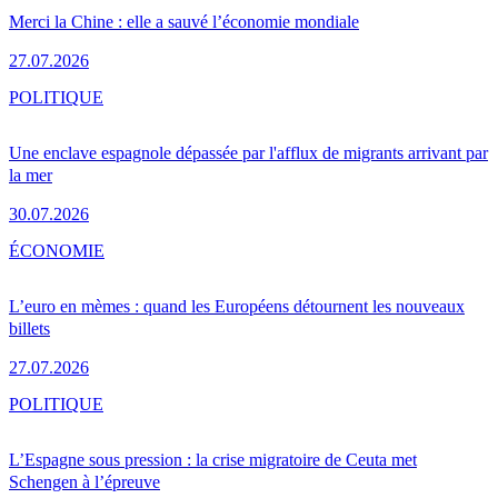
Merci la Chine : elle a sauvé l’économie mondiale
27.07.2026
POLITIQUE
Une enclave espagnole dépassée par l'afflux de migrants arrivant par
la mer
30.07.2026
ÉCONOMIE
L’euro en mèmes : quand les Européens détournent les nouveaux
billets
27.07.2026
POLITIQUE
L’Espagne sous pression : la crise migratoire de Ceuta met
Schengen à l’épreuve