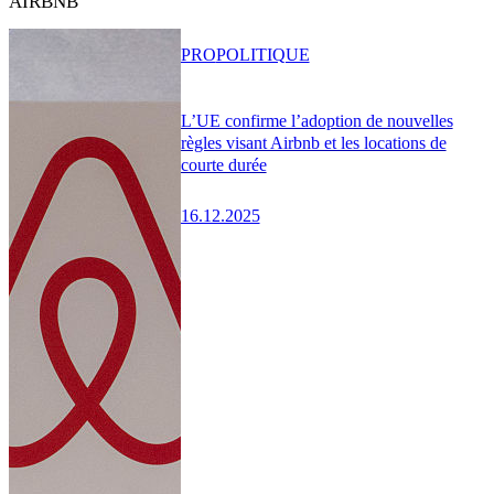
AIRBNB
PRO
POLITIQUE
L’UE confirme l’adoption de nouvelles
règles visant Airbnb et les locations de
courte durée
16.12.2025