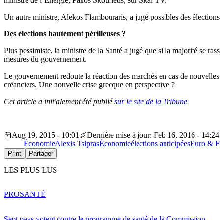
ministre de l’Énergie, Panos Skourletis, sur Skai TV.
Un autre ministre, Alekos Flambouraris, a jugé possibles des élection
Des élections hautement périlleuses ?
Plus pessimiste, la ministre de la Santé a jugé que si la majorité se ras
mesures du gouvernement.
Le gouvernement redoute la réaction des marchés en cas de nouvelles él
créanciers. Une nouvelle crise grecque en perspective ?
Cet article a initialement été publié
sur le site de la Tribune
Aug 19, 2015 - 10:01
Dernière mise à jour: Feb 16, 2016 - 14:24
Économie
Alexis Tsipras
Économie
élections anticipées
Euro & F
Print
Partager
LES PLUS LUS
PRO
SANTÉ
Sept pays votent contre le programme de santé de la Commission