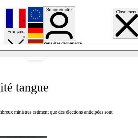
Se connecter
Close menu
English
Français
Deutsch
Vous êtes déconnecté.
Se connecter
Español
Lumières éteintes
ité tangue
breux ministres estiment que des élections anticipées sont