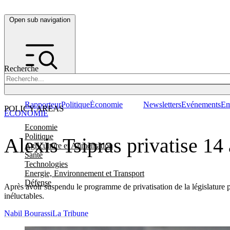
Open sub navigation
Recherche
Rapporteur
Politique
Économie
Newsletters
Evénements
Em
POLICY AREAS
ÉCONOMIE
Economie
Politique
Alexis Tsipras privatise 14
Agriculture et Alimentation
Santé
Technologies
Energie, Environnement et Transport
Défense
Après avoir suspendu le programme de privatisation de la législature 
inéluctables.
Nabil Bourassi
La Tribune