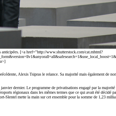
ns anticipées. [<a href="http://www.shutterstock.com/cat.mhtml?
ch_form&version=llv1&anyorall=all&safesearch=1&use_local_boos
/a>]
précédente, Alexis Tsipras le relance. Sa majorité mais également de nom
n janvier dernier. Le programme de privatisations engagé par la majori
 aéroports régionaux dans les mêmes termes que ce qui avait été décidé p
port-Slentel mette la main sur cet ensemble pour la somme de 1,23 millia