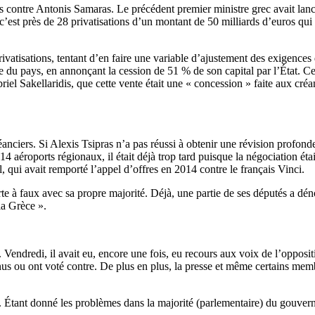
 contre Antonis Samaras. Le précédent premier ministre grec avait lancé
c’est près de 28 privatisations d’un montant de 50 milliards d’euros qui é
privatisations, tentant d’en faire une variable d’ajustement des exigences
ire du pays, en annonçant la cession de 51 % de son capital par l’État.
l Sakellaridis, que cette vente était une « concession » faite aux créanc
créanciers. Si Alexis Tsipras n’a pas réussi à obtenir une révision prof
14 aéroports régionaux, il était déjà trop tard puisque la négociation éta
 qui avait remporté l’appel d’offres en 2014 contre le français Vinci.
rte à faux avec sa propre majorité. Déjà, une partie de ses députés a dé
la Grèce ».
 Vendredi, il avait eu, encore une fois, eu recours aux voix de l’opposit
tenus ou ont voté contre. De plus en plus, la presse et même certains m
e. Étant donné les problèmes dans la majorité (parlementaire) du gouverne