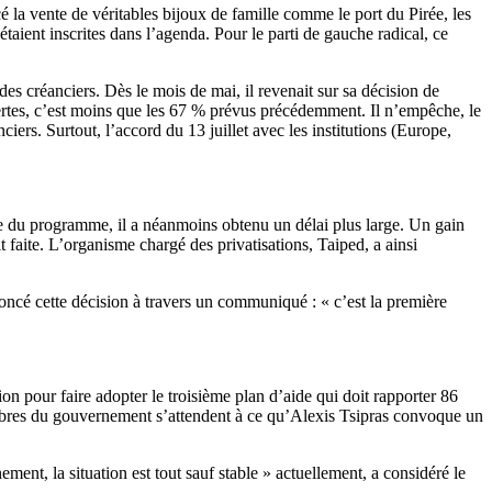
 la vente de véritables bijoux de famille comme le port du Pirée, les
taient inscrites dans l’agenda. Pour le parti de gauche radical, ce
 des créanciers. Dès le mois de mai, il revenait sur sa décision de
 Certes, c’est moins que les 67 % prévus précédemment. Il n’empêche, le
iers. Surtout, l’accord du 13 juillet avec les institutions (Europe,
onde du programme, il a néanmoins obtenu un délai plus large. Un gain
it faite. L’organisme chargé des privatisations, Taiped, a ainsi
noncé cette décision à travers un communiqué : « c’est la première
ion pour faire adopter le troisième plan d’aide qui doit rapporter 86
embres du gouvernement s’attendent à ce qu’Alexis Tsipras convoque un
ment, la situation est tout sauf stable » actuellement, a considéré le