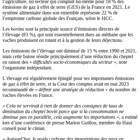
l’agriculture, un secteur qui comptait lui-même pour 18 % des
émissions de gaz à effet de serre (GES) de la France en 2021. Le
système alimentaire dans son ensemble représente 22 % de
l’empreinte carbone globale des Français, selon le HCC.
Les bovins sont la principale source d’émissions directes de
l’élevage (83 %), qui sont essentiellement dues au méthane que les
vaches produisent en rotant et à la gestion de leurs déjections.
Les émissions de l’élevage ont diminué de 15 % entre 1990 et 2021,
mais cette baisse résulte principalement d’une réduction du cheptel
en raison des «
difficultés socio-économiques du secteur
», note
l’organisme indépendant.
L’élevage est régulièrement épinglé pour ses importantes émissions
de gaz à effet de serre, et la Cour des comptes avait en mai 2023
recommandé de «
définir une stratégie de réduction
» du nombre de
vaches élevées en France.
«
Cela ne servirait à rien de donner des consignes de taux de
diminution du cheptel bovin parce que si la consommation ne
diminue pas en parallèle, cela augmente les importations
», a estimé
lors d’une conférence de presse Marion Guillou, membre du Haut
conseil pour le climat.
«
Aujourd’hui, le poids carbone des importations des pays en