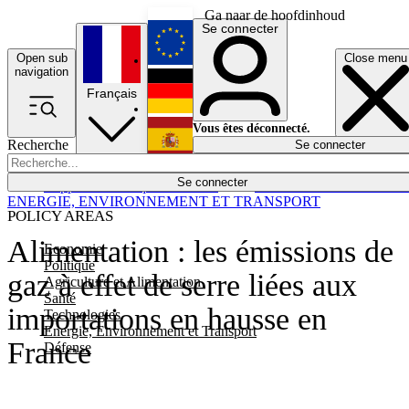
Ga naar de hoofdinhoud
Se connecter
Open sub
Close menu
English
navigation
Français
Deutsch
Vous êtes déconnecté.
Recherche
Se connecter
Español
Lumières éteintes
Se connecter
Rapporteur
Politique
Économie
Newsletters
Evénements
Em
ENERGIE, ENVIRONNEMENT ET TRANSPORT
POLICY AREAS
Alimentation : les émissions de
Economie
Politique
gaz à effet de serre liées aux
Agriculture et Alimentation
Santé
importations en hausse en
Technologies
Energie, Environnement et Transport
France
Défense