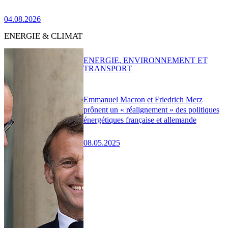
04.08.2026
ENERGIE & CLIMAT
ENERGIE, ENVIRONNEMENT ET
TRANSPORT
Emmanuel Macron et Friedrich Merz
prônent un « réalignement » des politiques
énergétiques française et allemande
08.05.2025