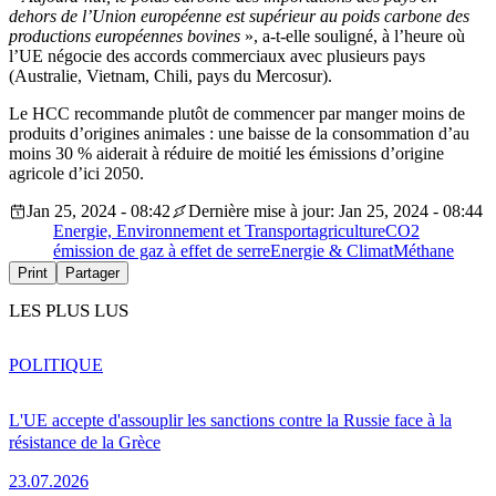
dehors de l’Union européenne est supérieur au poids carbone des
productions européennes bovines
», a-t-elle souligné, à l’heure où
l’UE négocie des accords commerciaux avec plusieurs pays
(Australie, Vietnam, Chili, pays du Mercosur).
Le HCC recommande plutôt de commencer par manger moins de
produits d’origines animales : une baisse de la consommation d’au
moins 30 % aiderait à réduire de moitié les émissions d’origine
agricole d’ici 2050.
Jan 25, 2024 - 08:42
Dernière mise à jour: Jan 25, 2024 - 08:44
Energie, Environnement et Transport
agriculture
CO2
émission de gaz à effet de serre
Energie & Climat
Méthane
Print
Partager
LES PLUS LUS
POLITIQUE
L'UE accepte d'assouplir les sanctions contre la Russie face à la
résistance de la Grèce
23.07.2026