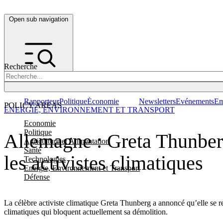
Open sub navigation
Recherche
Rapporteur
Politique
Économie
Newsletters
Evénements
Em
POLICY AREAS
ENERGIE, ENVIRONNEMENT ET TRANSPORT
Economie
Politique
Allemagne : Greta Thunberg
Agriculture et Alimentation
Santé
les activistes climatiques
Technologies
Energie, Environnement et Transport
Défense
La célèbre activiste climatique Greta Thunberg a annoncé qu’elle se re
climatiques qui bloquent actuellement sa démolition.