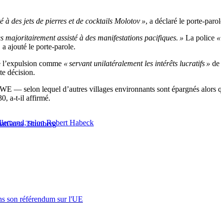
 à des jets de pierres et de cocktails Molotov »
, a déclaré le porte-parol
s majoritairement assisté à des manifestations pacifiques. »
La police
« 
, a ajouté le porte-parole.
ué l’expulsion comme
« servant unilatéralement les intérêts lucratifs »
de 
te décision.
WE — selon lequel d’autres villages environnants sont épargnés alors q
, a-t-il affirmé.
 allemand, selon Robert Habeck
at
Greta Thunberg
s son référendum sur l'UE