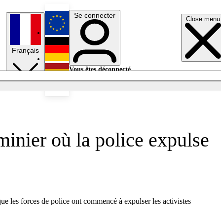
Se connecter
Close menu
English
Français
Deutsch
Vous êtes déconnecté.
Se connecter
Español
Lumières éteintes
inier où la police expulse
que les forces de police ont commencé à expulser les activistes