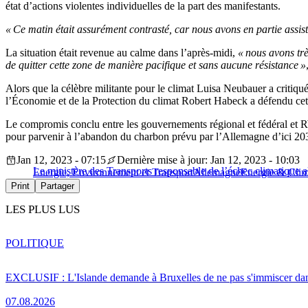
état d’actions violentes individuelles de la part des manifestants.
« Ce matin était assurément contrasté, car nous avons en partie assisté
La situation était revenue au calme dans l’après-midi,
« nous avons trè
de quitter cette zone de manière pacifique et sans aucune résistance »
Alors que la célèbre militante pour le climat Luisa Neubauer a critiq
l’Économie et de la Protection du climat Robert Habeck a défendu cet
Le compromis conclu entre les gouvernements régional et fédéral et R
pour parvenir à l’abandon du charbon prévu par l’Allemagne d’ici 2030
Jan 12, 2023 - 07:15
Dernière mise à jour: Jan 12, 2023 - 10:03
Le ministère des Transports responsable de l’échec climatique
Energie, Environnement et Transport
Allemagne
Energie & Clim
Print
Partager
LES PLUS LUS
POLITIQUE
EXCLUSIF : L'Islande demande à Bruxelles de ne pas s'immiscer dan
07.08.2026