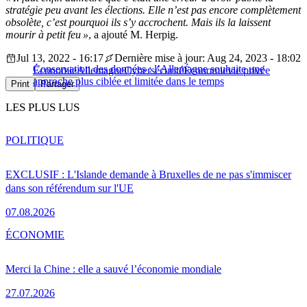
stratégie peu avant les élections. Elle n’est pas encore complètement
obsolète, c’est pourquoi ils s’y accrochent. Mais ils la laissent
mourir à petit feu »
, a ajouté M. Herpig.
Jul 13, 2022 - 16:17
Dernière mise à jour: Aug 24, 2023 - 18:02
Conservation des données : l’Allemagne souhaite une
Économie
Allemagne
Cybersécurité
Économie
vie privée
approche plus ciblée et limitée dans le temps
Print
Partager
LES PLUS LUS
POLITIQUE
EXCLUSIF : L'Islande demande à Bruxelles de ne pas s'immiscer
dans son référendum sur l'UE
07.08.2026
ÉCONOMIE
Merci la Chine : elle a sauvé l’économie mondiale
27.07.2026