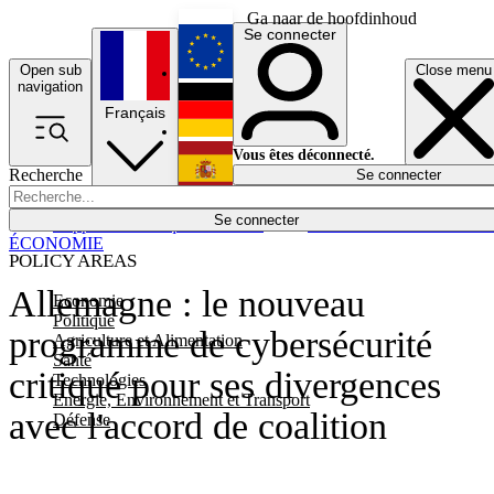
Ga naar de hoofdinhoud
Se connecter
Open sub
Close menu
English
navigation
Français
Deutsch
Vous êtes déconnecté.
Recherche
Se connecter
Español
Lumières éteintes
Se connecter
Rapporteur
Politique
Économie
Newsletters
Evénements
Em
ÉCONOMIE
POLICY AREAS
Allemagne : le nouveau
Economie
Politique
programme de cybersécurité
Agriculture et Alimentation
Santé
critiqué pour ses divergences
Technologies
Energie, Environnement et Transport
avec l'accord de coalition
Défense