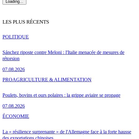
Loading...
LES PLUS RÉCENTS
POLITIQUE
Sánchez riposte contre Meloni : l'Italie menacée de mesures de
rétorsion
07.08.2026
PRO
AGRICULTURE & ALIMENTATION
Poulets, bovins et ours polaires : la grippe aviaire se propage
07.08.2026
ÉCONOMIE
La « résilience surprenante » de l'Allemagne face à la forte hausse
des exportations chinoises