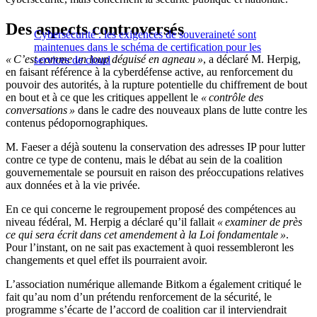
Des aspects controversés
Cybersécurité : les exigences de souveraineté sont
maintenues dans le schéma de certification pour les
« C’est comme un loup déguisé en agneau »
, a déclaré M. Herpig,
services de cloud
en faisant référence à la cyberdéfense active, au renforcement du
pouvoir des autorités, à la rupture potentielle du chiffrement de bout
en bout et à ce que les critiques appellent le
« contrôle des
conversations »
dans le cadre des nouveaux plans de lutte contre les
contenus pédopornographiques.
M. Faeser a déjà soutenu la conservation des adresses IP pour lutter
contre ce type de contenu, mais le débat au sein de la coalition
gouvernementale se poursuit en raison des préoccupations relatives
aux données et à la vie privée.
En ce qui concerne le regroupement proposé des compétences au
niveau fédéral, M. Herpig a déclaré qu’il fallait
« examiner de près
ce qui sera écrit dans cet amendement à la Loi fondamentale »
.
Pour l’instant, on ne sait pas exactement à quoi ressembleront les
changements et quel effet ils pourraient avoir.
L’association numérique allemande Bitkom a également critiqué le
fait qu’au nom d’un prétendu renforcement de la sécurité, le
programme s’écarte de l’accord de coalition car il interviendrait