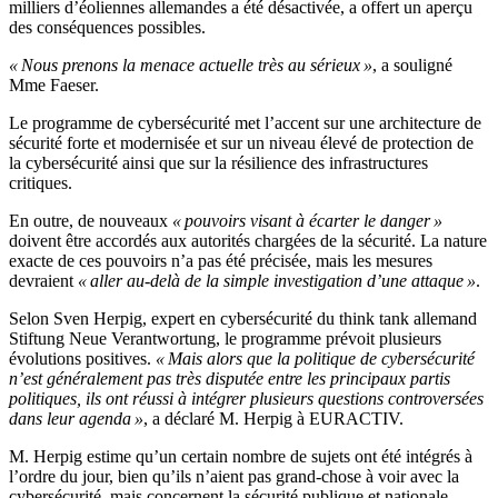
milliers d’éoliennes allemandes a été désactivée, a offert un aperçu
des conséquences possibles.
« Nous prenons la menace actuelle très au sérieux »
, a souligné
Mme Faeser.
Le programme de cybersécurité met l’accent sur une architecture de
sécurité forte et modernisée et sur un niveau élevé de protection de
la cybersécurité ainsi que sur la résilience des infrastructures
critiques.
En outre, de nouveaux
« pouvoirs visant à écarter le danger »
doivent être accordés aux autorités chargées de la sécurité. La nature
exacte de ces pouvoirs n’a pas été précisée, mais les mesures
devraient
« aller au-delà de la simple investigation d’une attaque »
.
Selon Sven Herpig, expert en cybersécurité du think tank allemand
Stiftung Neue Verantwortung, le programme prévoit plusieurs
évolutions positives.
« Mais alors que la politique de cybersécurité
n’est généralement pas très disputée entre les principaux partis
politiques, ils ont réussi à intégrer plusieurs questions controversées
dans leur agenda »
, a déclaré M. Herpig à EURACTIV.
M. Herpig estime qu’un certain nombre de sujets ont été intégrés à
l’ordre du jour, bien qu’ils n’aient pas grand-chose à voir avec la
cybersécurité, mais concernent la sécurité publique et nationale.