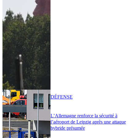
DÉFENSE
L’Allemagne renforce la sécurité à
l’aéroport de Leipzig après une attaque
hybride présumée