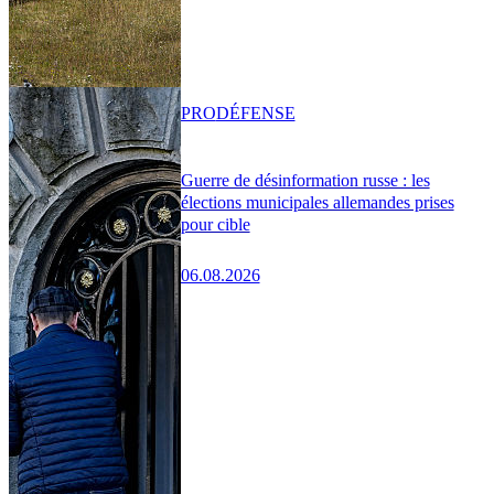
PRO
DÉFENSE
Guerre de désinformation russe : les
élections municipales allemandes prises
pour cible
06.08.2026