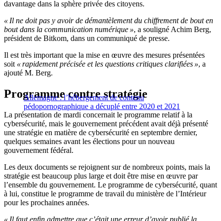
davantage dans la sphère privée des citoyens.
« Il ne doit pas y avoir de démantèlement du chiffrement de bout en
bout dans la communication numérique »
, a souligné Achim Berg,
président de Bitkom, dans un communiqué de presse.
Il est très important que la mise en œuvre des mesures présentées
soit
« rapidement précisée et les questions critiques clarifiées »
, a
ajouté M. Berg.
Programme contre stratégie
Allemagne : l’hébergement de contenu
pédopornographique a décuplé entre 2020 et 2021
La présentation de mardi concernait le programme relatif à la
cybersécurité, mais le gouvernement précédent avait déjà présenté
une stratégie en matière de cybersécurité en septembre dernier,
quelques semaines avant les élections pour un nouveau
gouvernement fédéral.
Les deux documents se rejoignent sur de nombreux points, mais la
stratégie est beaucoup plus large et doit être mise en œuvre par
l’ensemble du gouvernement. Le programme de cybersécurité, quant
à lui, constitue le programme de travail du ministère de l’Intérieur
pour les prochaines années.
« Il faut enfin admettre que c’était une erreur d’avoir publié la