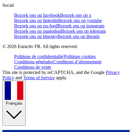
Social
Bezoek ons op facebook
Bezoek ons op x
Bezoek ons op linkedin
Bezoek ons op youtube
Bezoek ons op rss-feed
Bezoek ons op instagram
Bezoek ons op mastodon
Bezoek ons op telegram
Bezoek ons op bluesky
Bezoek ons op threads
©
2026
Euractiv FR. All rights reserved.
Politique de confidentialité
Politique cookies
Conditions générales
Conditions d’abonnement
Conditions de vente
This site is protected by reCAPTCHA, and the Google
Privacy
Policy
and
Terms of Service
apply.
Français