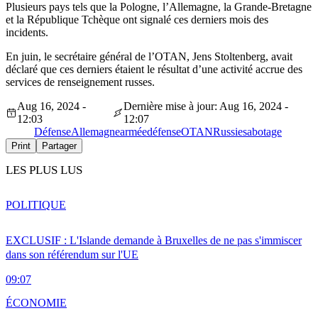
Plusieurs pays tels que la Pologne, l’Allemagne, la Grande-Bretagne
et la République Tchèque ont signalé ces derniers mois des
incidents.
En juin, le secrétaire général de l’OTAN, Jens Stoltenberg, avait
déclaré que ces derniers étaient le résultat d’une activité accrue des
services de renseignement russes.
Aug 16, 2024 -
Dernière mise à jour: Aug 16, 2024 -
12:03
12:07
Défense
Allemagne
armée
défense
OTAN
Russie
sabotage
Print
Partager
LES PLUS LUS
POLITIQUE
EXCLUSIF : L'Islande demande à Bruxelles de ne pas s'immiscer
dans son référendum sur l'UE
09:07
ÉCONOMIE