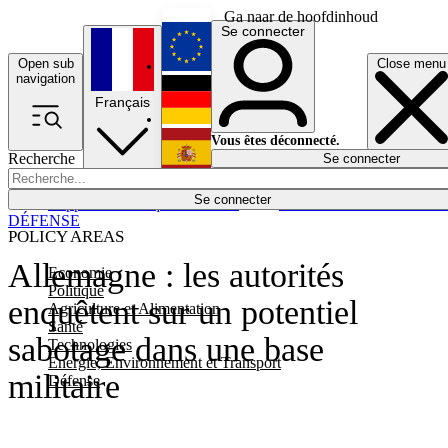
Ga naar de hoofdinhoud
Se connecter
Open sub
Close menu
English
navigation
Français
Deutsch
Vous êtes déconnecté.
Recherche
Se connecter
Español
Lumières éteintes
Se connecter
Rapporteur
Politique
Économie
Newsletters
Evénements
Em
DÉFENSE
POLICY AREAS
Allemagne : les autorités
Economie
Politique
enquêtent sur un potentiel
Agriculture et Alimentation
Santé
sabotage dans une base
Technologies
Energie, Environnement et Transport
militaire
Défense