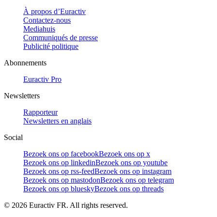
À propos d’Euractiv
Contactez-nous
Mediahuis
Communiqués de presse
Publicité politique
Abonnements
Euractiv Pro
Newsletters
Rapporteur
Newsletters en anglais
Social
Bezoek ons op facebook
Bezoek ons op x
Bezoek ons op linkedin
Bezoek ons op youtube
Bezoek ons op rss-feed
Bezoek ons op instagram
Bezoek ons op mastodon
Bezoek ons op telegram
Bezoek ons op bluesky
Bezoek ons op threads
©
2026
Euractiv FR. All rights reserved.