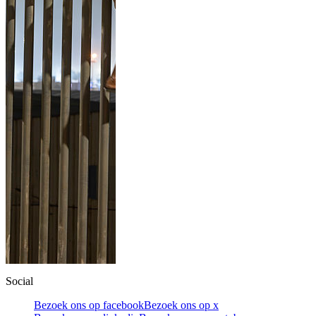
Social
Bezoek ons op facebook
Bezoek ons op x