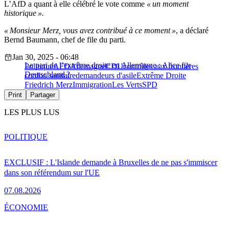
L’AfD a quant à elle célébré le vote comme
« un moment
historique ».
« Monsieur Merz, vous avez contribué à ce moment »
, a déclaré
Bernd Baumann, chef de file du parti.
Jan 30, 2025 - 06:48
Le pari de l’extrême droite en Allemagne : Alice für
Politique
AFD
Allemagne
CDU
contrôles aux frontières
Deutschland ?
cordon sanitaire
demandeurs d'asile
Extrême Droite
Friedrich Merz
Immigration
Les Verts
SPD
Print
Partager
LES PLUS LUS
POLITIQUE
EXCLUSIF : L'Islande demande à Bruxelles de ne pas s'immiscer
dans son référendum sur l'UE
07.08.2026
ÉCONOMIE