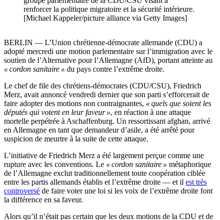
groupe parlementaire de la CDU/CSU visant à
renforcer la politique migratoire et la sécurité intérieure.
[Michael Kappeler/picture alliance via Getty Images]
BERLIN — L’Union chrétienne-démocrate allemande (CDU) a
adopté mercredi une motion parlementaire sur l’immigration avec le
soutien de l’Alternative pour l’Allemagne (AfD), portant atteinte au
« cordon sanitaire »
du pays contre l’extrême droite.
Le chef de file des chrétiens-démocrates (CDU/CSU), Friedrich
Merz, avait annoncé vendredi dernier que son parti s’efforcerait de
faire adopter des motions non contraignantes,
« quels que soient les
députés qui votent en leur faveur »
, en réaction à une attaque
mortelle perpétrée à Aschaffenburg. Un ressortissant afghan, arrivé
en Allemagne en tant que demandeur d’asile, a été arrêté pour
suspicion de meurtre à la suite de cette attaque.
L’initiative de Friedrich Merz a été largement perçue comme une
rupture avec les conventions. Le
« cordon sanitaire »
métaphorique
de l’Allemagne exclut traditionnellement toute coopération ciblée
entre les partis allemands établis et l’extrême droite — et il
est très
controversé
de faire voter une loi si les voix de l’extrême droite font
la différence en sa faveur.
Alors qu’il n’était pas certain que les deux motions de la CDU et de