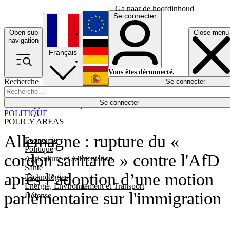
Ga naar de hoofdinhoud
Se connecter
Open sub
Close menu
English
navigation
Français
Deutsch
Vous êtes déconnecté.
Recherche
Se connecter
Español
Lumières éteintes
Se connecter
Rapporteur
Politique
Économie
Newsletters
Evénements
Em
POLITIQUE
POLICY AREAS
Allemagne : rupture du «
Economie
Politique
cordon sanitaire » contre l'AfD
Agriculture et Alimentation
Santé
après l’adoption d’une motion
Technologies
Energie, Environnement et Transport
parlementaire sur l'immigration
Défense