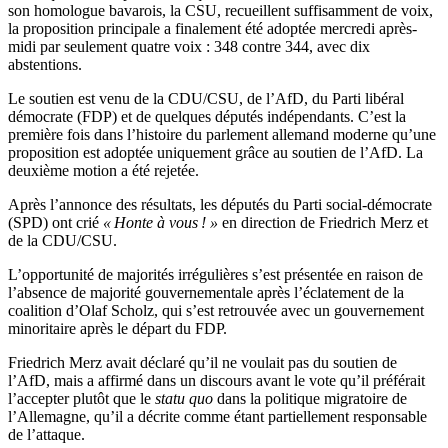
son homologue bavarois, la CSU, recueillent suffisamment de voix,
la proposition principale a finalement été adoptée mercredi après-
midi par seulement quatre voix : 348 contre 344, avec dix
abstentions.
Le soutien est venu de la CDU/CSU, de l’AfD, du Parti libéral
démocrate (FDP) et de quelques députés indépendants. C’est la
première fois dans l’histoire du parlement allemand moderne qu’une
proposition est adoptée uniquement grâce au soutien de l’AfD. La
deuxième motion a été rejetée.
Après l’annonce des résultats, les députés du Parti social-démocrate
(SPD) ont crié
« Honte à vous ! »
en direction de Friedrich Merz et
de la CDU/CSU.
L’opportunité de majorités irrégulières s’est présentée en raison de
l’absence de majorité gouvernementale après l’éclatement de la
coalition d’Olaf Scholz, qui s’est retrouvée avec un gouvernement
minoritaire après le départ du FDP.
Friedrich Merz avait déclaré qu’il ne voulait pas du soutien de
l’AfD, mais a affirmé dans un discours avant le vote qu’il préférait
l’accepter plutôt que le
statu quo
dans la politique migratoire de
l’Allemagne, qu’il a décrite comme étant partiellement responsable
de l’attaque.