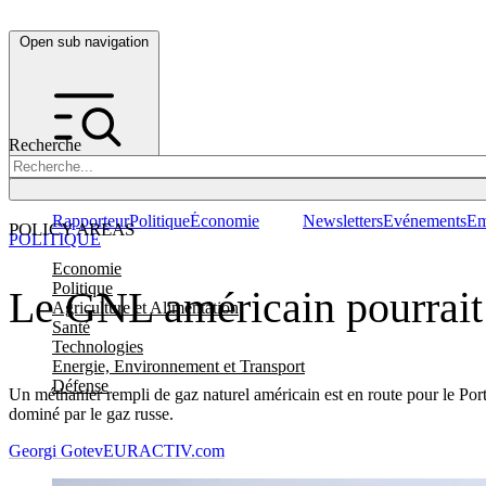
Open sub navigation
Recherche
Rapporteur
Politique
Économie
Newsletters
Evénements
Em
POLICY AREAS
POLITIQUE
Economie
Politique
Le GNL américain pourrait 
Agriculture et Alimentation
Santé
Technologies
Energie, Environnement et Transport
Défense
Un méthanier rempli de gaz naturel américain est en route pour le Port
dominé par le gaz russe.
Georgi Gotev
EURACTIV.com