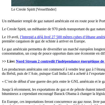
Le Creole Spirit [Vesselfinder]
Un méthanier rempli de gaz naturel américain est en route pour le Port
Le Creole Spirit, un méthanier de 970 pieds transportant du gaz naturel 
Le 19 avril,
l’Intrepid a déjà livré 27 500 mètres cubes d’éthane amér
première cargaison de gaz de schiste à arriver en Europe.
Le gaz américain permettra de diversifier un marché européen longtemp
consommation, un coup de pouce opportun dans une économie en diff
>> Lire:
Nord Stream 2 contredit l’indépendance énergétique de
Les producteurs américains ont commencé à vendre leur gaz à l’étrange
du Brésil, puis de l’Asie, puisque Gail India Ltd a acheté à l’exporta
« C’est de début d’une guerre des prix entre le GNL américain et le g
Jusqu’à récemment, les exportations de gaz et de pétrole étaient interd
bitumineux a cependant encouragé Barack Obama à changer la législa
En Europe, ces importations feront concurrence au gaz russe, livre par