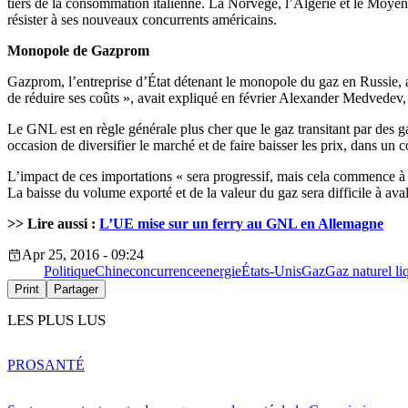
tiers de la consommation italienne. La Norvège, l’Algérie et le Moyen-
résister à ses nouveaux concurrents américains.
Monopole de Gazprom
Gazprom, l’entreprise d’État détenant le monopole du gaz en Russie, a 
de réduire ses coûts », avait expliqué en février Alexander Medvedev
Le GNL est en règle générale plus cher que le gaz transitant par des g
occasion de diversifier le marché et de faire baisser les prix, dans un 
L’impact de ces importations « sera progressif, mais cela commence à 
La baisse du volume exporté et de la valeur du gaz sera difficile à aval
>> Lire aussi :
L’UE mise sur un ferry au GNL en Allemagne
Apr 25, 2016 - 09:24
Politique
Chine
concurrence
energie
États-Unis
Gaz
Gaz naturel li
Print
Partager
LES PLUS LUS
PRO
SANTÉ