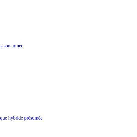
ns son armée
taque hybride présumée