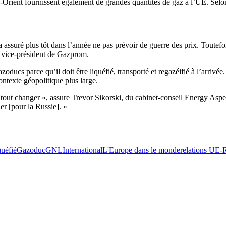
Orient fournissent également de grandes quantités de gaz à l’UE. Selon le
assuré plus tôt dans l’année ne pas prévoir de guerre des prix. Toutefoi
, vice-président de Gazprom.
azoducs parce qu’il doit être liquéfié, transporté et regazéifié à l’arr
contexte géopolitique plus large.
tout changer », assure Trevor Sikorski, du cabinet-conseil Energy Aspe
er [pour la Russie]. »
quéfié
Gazoduc
GNL
International
L'Europe dans le monde
relations UE-