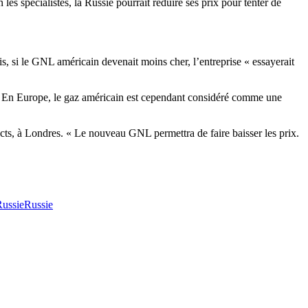
s spécialistes, la Russie pourrait réduire ses prix pour tenter de
s, si le GNL américain devenait moins cher, l’entreprise « essayerait
ivée. En Europe, le gaz américain est cependant considéré comme une
cts, à Londres. « Le nouveau GNL permettra de faire baisser les prix.
Russie
Russie