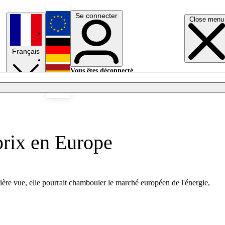
Se connecter
Close menu
English
Français
Deutsch
Vous êtes déconnecté.
Se connecter
Español
Lumières éteintes
prix en Europe
ière vue, elle pourrait chambouler le marché européen de l'énergie,