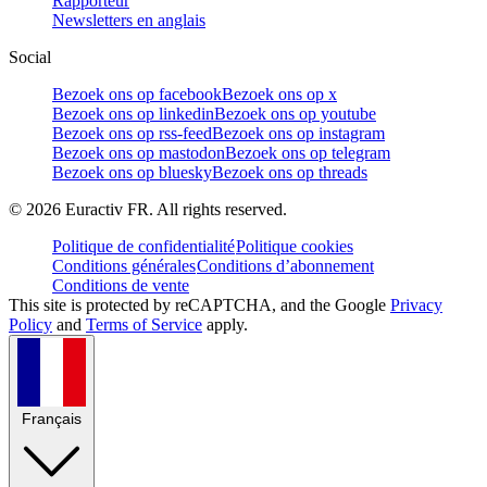
Rapporteur
Newsletters en anglais
Social
Bezoek ons op facebook
Bezoek ons op x
Bezoek ons op linkedin
Bezoek ons op youtube
Bezoek ons op rss-feed
Bezoek ons op instagram
Bezoek ons op mastodon
Bezoek ons op telegram
Bezoek ons op bluesky
Bezoek ons op threads
©
2026
Euractiv FR. All rights reserved.
Politique de confidentialité
Politique cookies
Conditions générales
Conditions d’abonnement
Conditions de vente
This site is protected by reCAPTCHA, and the Google
Privacy
Policy
and
Terms of Service
apply.
Français