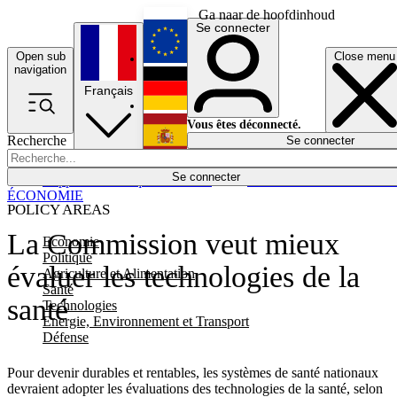
Ga naar de hoofdinhoud
Se connecter
Open sub
Close menu
English
navigation
Français
Deutsch
Vous êtes déconnecté.
Recherche
Se connecter
Español
Lumières éteintes
Se connecter
Rapporteur
Politique
Économie
Newsletters
Evénements
Em
ÉCONOMIE
POLICY AREAS
La Commission veut mieux
Economie
Politique
évaluer les technologies de la
Agriculture et Alimentation
Santé
santé
Technologies
Energie, Environnement et Transport
Défense
Pour devenir durables et rentables, les systèmes de santé nationaux
devraient adopter les évaluations des technologies de la santé, selon