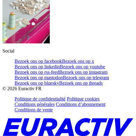
Social
Bezoek ons op facebook
Bezoek ons op x
Bezoek ons op linkedin
Bezoek ons op youtube
Bezoek ons op rss-feed
Bezoek ons op instagram
Bezoek ons op mastodon
Bezoek ons op telegram
Bezoek ons op bluesky
Bezoek ons op threads
©
2026
Euractiv FR
Politique de confidentialité
Politique cookies
Conditions générales
Conditions d’abonnement
Conditions de vente