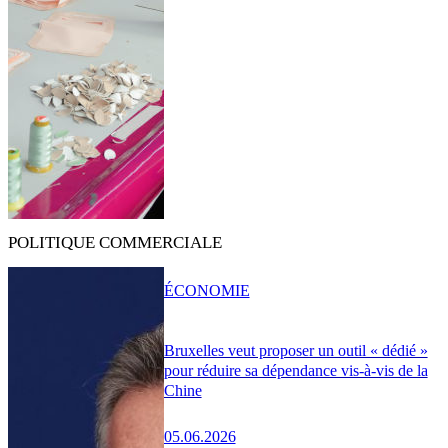
POLITIQUE COMMERCIALE
ÉCONOMIE
Bruxelles veut proposer un outil « dédié »
pour réduire sa dépendance vis-à-vis de la
Chine
05.06.2026