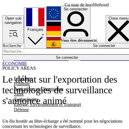
Ga naar de hoofdinhoud
Se connecter
Open sub
Close menu
English
navigation
Français
Deutsch
Vous êtes déconnecté.
Recherche
Se connecter
Español
Lumières éteintes
Se connecter
Rapporteur
Politique
Économie
Newsletters
Evénements
Em
ÉCONOMIE
POLICY AREAS
Le débat sur l'exportation des
Economie
Politique
technologies de surveillance
Agriculture et Alimentation
Santé
s'annonce animé
Technologies
Energie, Environnement et Transport
Défense
Un élu hostile au libre-échange a été nommé pour les négociations
concernant les technologies de surveillance.