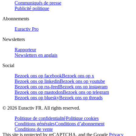
Communiqués de presse
Publicité politique
Abonnements
Euractiv Pro
Newsletters
Rapporteur
Newsletters en anglais
Social
Bezoek ons op facebook
Bezoek ons op x
Bezoek ons op linkedin
Bezoek ons op youtube
Bezoek ons op rss-feed
Bezoek ons op instagram
Bezoek ons op mastodon
Bezoek ons op telegram
Bezoek ons op bluesky
Bezoek ons op threads
©
2026
Euractiv FR. All rights reserved.
Politique de confidentialité
Politique cookies
Conditions générales
Conditions d’abonnement
Conditions de vente
This site is protected by reCAPTCHA, and the Google
Privacy