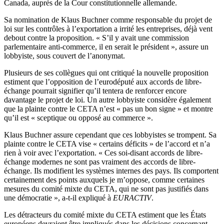
Canada, auprès de la Cour constitutionnelle allemande.
Sa nomination de Klaus Buchner comme responsable du projet de
loi sur les contrôles à l’exportation a irrité les entreprises, déjà vent
debout contre la proposition. « S’il y avait une commission
parlementaire anti-commerce, il en serait le président », assure un
lobbyiste, sous couvert de l’anonymat.
Plusieurs de ses collègues qui ont critiqué la nouvelle proposition
estiment que l’opposition de l’eurodéputé aux accords de libre-
échange pourrait signifier qu’il tentera de renforcer encore
davantage le projet de loi. Un autre lobbyiste considère également
que la plainte contre le CETA n’est « pas un bon signe » et montre
qu’il est « sceptique ou opposé au commerce ».
Klaus Buchner assure cependant que ces lobbyistes se trompent. Sa
plainte contre le CETA vise « certains déficits » de l’accord et n’a
rien à voir avec l’exportation. « Ces soi-disant accords de libre-
échange modernes ne sont pas vraiment des accords de libre-
échange. Ils modifient les systèmes internes des pays. Ils comportent
certainement des points auxquels je m’oppose, comme certaines
mesures du comité mixte du CETA, qui ne sont pas justifiés dans
une démocratie », a-t-il expliqué à
EURACTIV
.
Les détracteurs du comité mixte du CETA estiment que les États
européens devraient être impliqués dans les décisions concernant