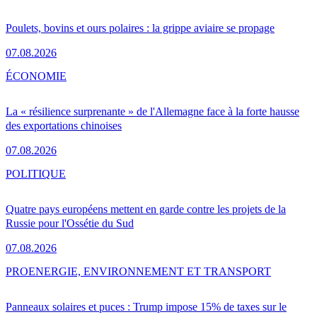
Poulets, bovins et ours polaires : la grippe aviaire se propage
07.08.2026
ÉCONOMIE
La « résilience surprenante » de l'Allemagne face à la forte hausse
des exportations chinoises
07.08.2026
POLITIQUE
Quatre pays européens mettent en garde contre les projets de la
Russie pour l'Ossétie du Sud
07.08.2026
PRO
ENERGIE, ENVIRONNEMENT ET TRANSPORT
Panneaux solaires et puces : Trump impose 15% de taxes sur le