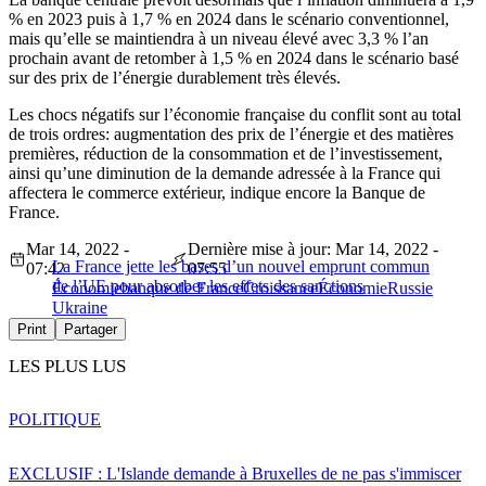
% en 2023 puis à 1,7 % en 2024 dans le scénario conventionnel,
mais qu’elle se maintiendra à un niveau élevé avec 3,3 % l’an
prochain avant de retomber à 1,5 % en 2024 dans le scénario basé
sur des prix de l’énergie durablement très élevés.
Les chocs négatifs sur l’économie française du conflit sont au total
de trois ordres: augmentation des prix de l’énergie et des matières
premières, réduction de la consommation et de l’investissement,
ainsi qu’une diminution de la demande adressée à la France qui
affectera le commerce extérieur, indique encore la Banque de
France.
Mar 14, 2022 -
Dernière mise à jour: Mar 14, 2022 -
La France jette les bases d’un nouvel emprunt commun
07:42
07:55
de l’UE pour absorber les effets des sanctions
Économie
banque de France
Croissance
Économie
Russie
Ukraine
Print
Partager
LES PLUS LUS
POLITIQUE
EXCLUSIF : L'Islande demande à Bruxelles de ne pas s'immiscer