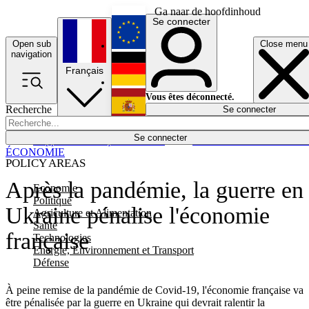
Ga naar de hoofdinhoud
Se connecter
Open sub
Close menu
English
navigation
Français
Deutsch
Vous êtes déconnecté.
Recherche
Se connecter
Español
Lumières éteintes
Se connecter
Rapporteur
Politique
Économie
Newsletters
Evénements
Em
ÉCONOMIE
POLICY AREAS
Après la pandémie, la guerre en
Economie
Politique
Ukraine pénalise l'économie
Agriculture et Alimentation
Santé
française
Technologies
Energie, Environnement et Transport
Défense
À peine remise de la pandémie de Covid-19, l'économie française va
être pénalisée par la guerre en Ukraine qui devrait ralentir la