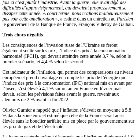
fois-ci c’est plutôt l’industrie. Avant la guerre, elle avait déjà des
difficultés d’approvisionnement, qui devaient progressivement se
dissiper cette année. À court terme, nous n’allons malheureusement
pas voir cette amélioration
», a estimé dans un entretien au
Parisien
le gouverneur de la Banque de France, François Villeroy de Galhau.
Trois chocs négatifs
Les conséquences de l’invasion russe de l’Ukraine se feront
également sentir sur les prix, l’indice des prix à la consommation
harmonisé (IPCH), qui devrait atteindre cette année 3,7 %, selon le
premier scénario, et 4,4 % selon le second.
Cet indicateur de l’inflation, qui permet des comparaisons au niveau
européen et prend davantage en compte les prix de l’énergie que
l’indice des prix à la consommation (IPC) national mis en avant par
l’Insee, s’est élevé à 4,1 % sur un an en France en février mais
devait, selon les prévisions faites avant la guerre, revenir aux
alentours de 2 % avant la fin 2022.
Olivier Garnier a rappelé que l’inflation s’élevait en moyenne à 5,8
% dans la zone euro et estimé que celle de la France serait aussi
élevée sans le bouclier tarifaire mis en place par le gouvernement sur
les prix du gaz et de l’électricité.
La banque centrale prévoit désormais que l’inflation diminuera à 1,9