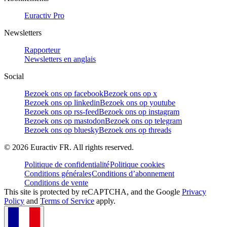
Euractiv Pro
Newsletters
Rapporteur
Newsletters en anglais
Social
Bezoek ons op facebook
Bezoek ons op x
Bezoek ons op linkedin
Bezoek ons op youtube
Bezoek ons op rss-feed
Bezoek ons op instagram
Bezoek ons op mastodon
Bezoek ons op telegram
Bezoek ons op bluesky
Bezoek ons op threads
©
2026
Euractiv FR. All rights reserved.
Politique de confidentialité
Politique cookies
Conditions générales
Conditions d’abonnement
Conditions de vente
This site is protected by reCAPTCHA, and the Google
Privacy
Policy
and
Terms of Service
apply.