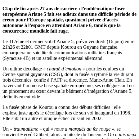
Clap de fin après 27 ans de carrière : l’emblématique fusée
européenne Ariane 5 fait ses adieux dans une difficile période de
creux pour l’Europe spatiale, quasiment privée d’accès
autonome à l’espace en attendant Ariane 6, tandis que la
concurrence mondiale fait rage.
Le 117ème et dernier vol d’Ariane 5, prévu vendredi (16 juin) entre
21h26 et 22h01 GMT depuis Kourou en Guyane française,
embarquera un satellite de communications militaires français
(Syracuse 4B) et un satellite expérimental allemand.
Un ultime décollage «
chargé d’émotion
» pour les équipes du
Centre spatial guyanais (CSG), dont la fusée a rythmé la vie durant
trois décennies, confie à l’AFP sa directrice, Marie-Anne Clair. En
traversant l’immense base spatiale européenne, ses collègues ont eu
un pincement au cœur devant le bâtiment d’intégration d’Ariane 5,
définitivement vide.
La fusée phare de Kourou a connu des débuts difficiles : elle
explose juste après le décollage lors de son vol inaugural en 1996.
Elle subit un autre et unique échec cuisant en 2002.
Un «
traumatisme
» qui «
nous a marqués au fer rouge
», se
souvient Hervé Gilibert, alors architecte du lanceur. «
On a mis deux