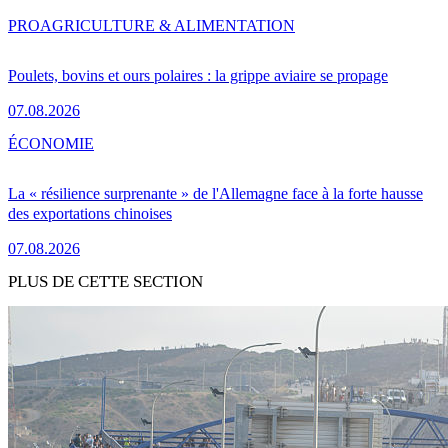
PRO
AGRICULTURE & ALIMENTATION
Poulets, bovins et ours polaires : la grippe aviaire se propage
07.08.2026
ÉCONOMIE
La « résilience surprenante » de l'Allemagne face à la forte hausse
des exportations chinoises
07.08.2026
PLUS DE CETTE SECTION