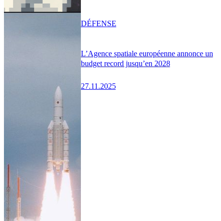
DÉFENSE
L’Agence spatiale européenne annonce un
budget record jusqu’en 2028
27.11.2025