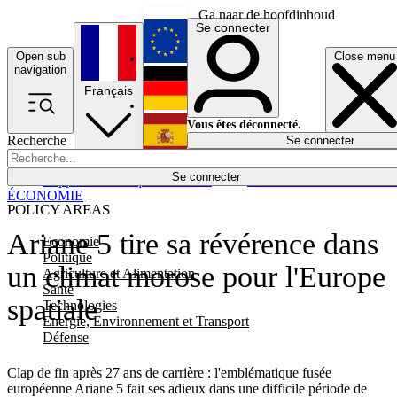
Ga naar de hoofdinhoud
Se connecter
Open sub
Close menu
English
navigation
Français
Deutsch
Vous êtes déconnecté.
Recherche
Se connecter
Español
Lumières éteintes
Se connecter
Rapporteur
Politique
Économie
Newsletters
Evénements
Em
ÉCONOMIE
POLICY AREAS
Ariane 5 tire sa révérence dans
Economie
Politique
un climat morose pour l'Europe
Agriculture et Alimentation
Santé
spatiale
Technologies
Energie, Environnement et Transport
Défense
Clap de fin après 27 ans de carrière : l'emblématique fusée
européenne Ariane 5 fait ses adieux dans une difficile période de