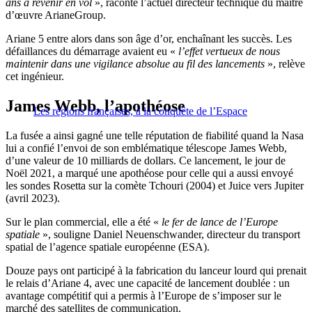
ans à revenir en vol
», raconte l’actuel directeur technique du maître
d’œuvre ArianeGroup.
Ariane 5 entre alors dans son âge d’or, enchaînant les succès. Les
défaillances du démarrage avaient eu «
l’effet vertueux de nous
maintenir dans une vigilance absolue au fil des lancements
», relève
cet ingénieur.
James Webb, l’apothéose
Les régions françaises, à la conquête de l’Espace
La fusée a ainsi gagné une telle réputation de fiabilité quand la Nasa
lui a confié l’envoi de son emblématique télescope James Webb,
d’une valeur de 10 milliards de dollars. Ce lancement, le jour de
Noël 2021, a marqué une apothéose pour celle qui a aussi envoyé
les sondes Rosetta sur la comète Tchouri (2004) et Juice vers Jupiter
(avril 2023).
Sur le plan commercial, elle a été «
le fer de lance de l’Europe
spatiale
», souligne Daniel Neuenschwander, directeur du transport
spatial de l’agence spatiale européenne (ESA).
Douze pays ont participé à la fabrication du lanceur lourd qui prenait
le relais d’Ariane 4, avec une capacité de lancement doublée : un
avantage compétitif qui a permis à l’Europe de s’imposer sur le
marché des satellites de communication.