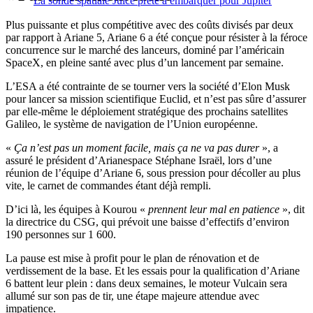
La sonde spatiale Juice prête à embarquer pour Jupiter
Plus puissante et plus compétitive avec des coûts divisés par deux
par rapport à Ariane 5, Ariane 6 a été conçue pour résister à la féroce
concurrence sur le marché des lanceurs, dominé par l’américain
SpaceX, en pleine santé avec plus d’un lancement par semaine.
L’ESA a été contrainte de se tourner vers la société d’Elon Musk
pour lancer sa mission scientifique Euclid, et n’est pas sûre d’assurer
par elle-même le déploiement stratégique des prochains satellites
Galileo, le système de navigation de l’Union européenne.
«
Ça n’est pas un moment facile, mais ça ne va pas durer
», a
assuré le président d’Arianespace Stéphane Israël, lors d’une
réunion de l’équipe d’Ariane 6, sous pression pour décoller au plus
vite, le carnet de commandes étant déjà rempli.
D’ici là, les équipes à Kourou «
prennent leur mal en patience
», dit
la directrice du CSG, qui prévoit une baisse d’effectifs d’environ
190 personnes sur 1 600.
La pause est mise à profit pour le plan de rénovation et de
verdissement de la base. Et les essais pour la qualification d’Ariane
6 battent leur plein : dans deux semaines, le moteur Vulcain sera
allumé sur son pas de tir, une étape majeure attendue avec
impatience.