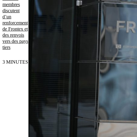
membres
discutent
d’un
renforcement
de Frontex et
des renvois
vers des pays
tiers
3 MINUTES