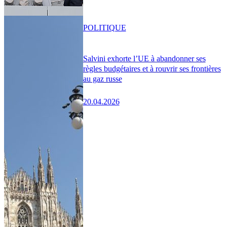
POLITIQUE
Salvini exhorte l’UE à abandonner ses
règles budgétaires et à rouvrir ses frontières
au gaz russe
20.04.2026