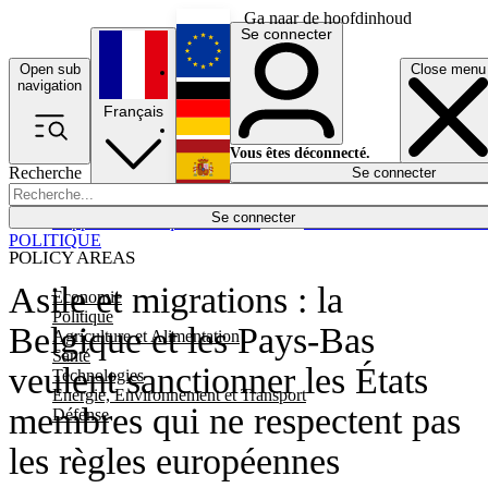
Ga naar de hoofdinhoud
Se connecter
Open sub
Close menu
English
navigation
Français
Deutsch
Vous êtes déconnecté.
Recherche
Se connecter
Español
Lumières éteintes
Se connecter
Rapporteur
Politique
Économie
Newsletters
Evénements
Em
POLITIQUE
POLICY AREAS
Asile et migrations : la
Economie
Politique
Belgique et les Pays-Bas
Agriculture et Alimentation
Santé
veulent sanctionner les États
Technologies
Energie, Environnement et Transport
membres qui ne respectent pas
Défense
les règles européennes