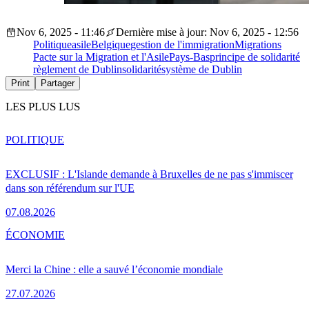
Nov 6, 2025 - 11:46
Dernière mise à jour: Nov 6, 2025 - 12:56
Politique
asile
Belgique
gestion de l'immigration
Migrations
Pacte sur la Migration et l'Asile
Pays-Bas
principe de solidarité
règlement de Dublin
solidarité
système de Dublin
Print
Partager
LES PLUS LUS
POLITIQUE
EXCLUSIF : L'Islande demande à Bruxelles de ne pas s'immiscer
dans son référendum sur l'UE
07.08.2026
ÉCONOMIE
Merci la Chine : elle a sauvé l’économie mondiale
27.07.2026