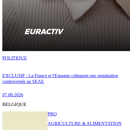
POLITIQUE
EXCLUSIF : La France et l'Espagne critiquent une nomination
controversée au SEAE
07.08.2026
BELGIQUE
PRO
AGRICULTURE & ALIMENTATION