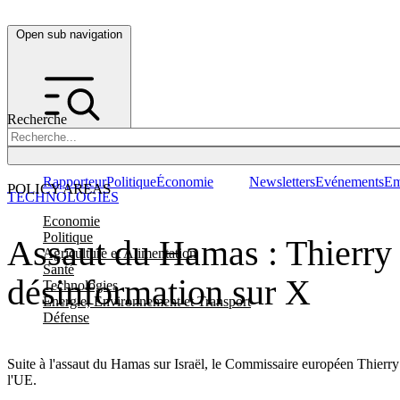
Open sub navigation
Recherche
Rapporteur
Politique
Économie
Newsletters
Evénements
Em
POLICY AREAS
TECHNOLOGIES
Economie
Politique
Assaut du Hamas : Thierry 
Agriculture et Alimentation
Santé
désinformation sur X
Technologies
Energie, Environnement et Transport
Défense
Suite à l'assaut du Hamas sur Israël, le Commissaire européen Thierry
l'UE.