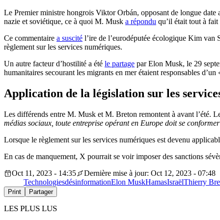
Le Premier ministre hongrois Viktor Orbán, opposant de longue date au
nazie et soviétique, ce à quoi M. Musk
a répondu
qu’il était tout à fa
Ce commentaire
a suscité
l’ire de l’eurodéputée écologique Kim van 
règlement sur les services numériques.
Un autre facteur d’hostilité a été
le partage
par Elon Musk, le 29 septem
humanitaires secourant les migrants en mer étaient responsables d’un
Application de la législation sur les servi
Les différends entre M. Musk et M. Breton remontent à avant l’été. L
médias sociaux, toute entreprise opérant en Europe doit se conformer
Lorsque le règlement sur les services numériques est devenu applicab
En cas de manquement, X pourrait se voir imposer des sanctions sévère
Oct 11, 2023 - 14:35
Dernière mise à jour: Oct 12, 2023 - 07:48
Technologies
désinformation
Elon Musk
Hamas
Israël
Thierry Bre
Print
Partager
LES PLUS LUS