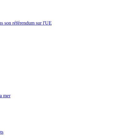
s son référendum sur l'UE
la mer
ts