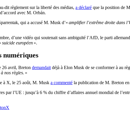
-dit règlement sur la liberté des médias,
a déclaré
que la position de M
it d’accord avec M. Orbán.
Sparrentak, qui a accusé M. Musk d’«
amplifier l’extrême droite dans 
bre, d’une vidéo qui soutenait sans ambiguïté l’AfD, le parti allemand 
 «
suicide européen
».
ces numériques
e 26 avril, Breton
demandait
déjà à Elon Musk de se conformer à au règ
 à nos règles.
»
le à X, le 25 août, M. Musk
a commenté
la publication de M. Breton en 
s par l’UE : jusqu’à 6 % du chiffre d’affaires annuel mondial de l’ent
ton
X