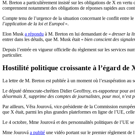
M. Breton a particulièrement insisté sur les obligations de X en vertu
comprennent notamment des obligations de réponses rapides aux conten
Compte tenu de l’urgence de la situation concernant le conflit entre le
l’application de la loi et Europol
».
Elon Musk
a répondu
à M. Breton en lui demandant de «
dresser la l
entrer dans les détails, que M. Musk était «
bien conscient des signalem
Depuis l’entrée en vigueur officielle du règlement sur les services num
particulier.
Hostilité politique croissante à l’égard de
La lettre de M. Breton est publiée à un moment où l’exaspération au se
Le député démocrate-chrétien Didier Geoffroy, ex-rapporteur pour avis
désormais X, supprime des comptes de journalistes, pour moi, n’est 
Par ailleurs, Věra Jourová, vice-présidente de la Commission europée
que X était, parmi les plus grandes plateformes en ligne de l’UE, cel
Le 4 octobre, Mme Jourová et des personnalités politiques de l’UE s
Mme Jourová
a publié
une vidéo portant sur le premier règlement de l’