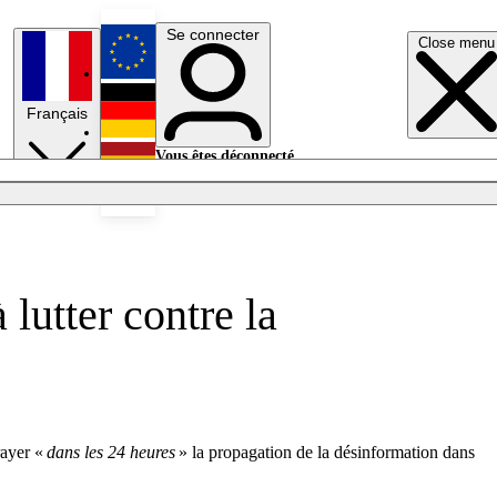
Se connecter
Close menu
English
Français
Deutsch
Vous êtes déconnecté.
Se connecter
Español
Lumières éteintes
lutter contre la
rayer «
dans les 24 heures
» la propagation de la désinformation dans