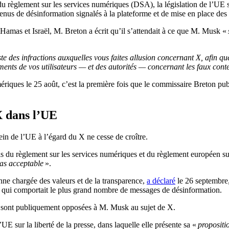
 du règlement sur les services numériques (DSA), la législation de l’UE 
us de désinformation signalés à la plateforme et de mise en place des
 Hamas et Israël, M. Breton a écrit qu’il s’attendait à ce que M. Musk «
iste des infractions auxquelles vous faites allusion concernant X, afin que
ents de vos utilisateurs — et des autorités — concernant les faux conten
ériques le 25 août, c’est la première fois que le commissaire Breton publi
 X dans l’UE
in de l’UE à l’égard du X ne cesse de croître.
 du règlement sur les services numériques et du règlement européen sur
pas acceptable
».
nne chargée des valeurs et de la transparence,
a déclaré
le 26 septembre, 
le qui comportait le plus grand nombre de messages de désinformation.
e sont publiquement opposées à M. Musk au sujet de X.
UE sur la liberté de la presse, dans laquelle elle présente sa «
propositi