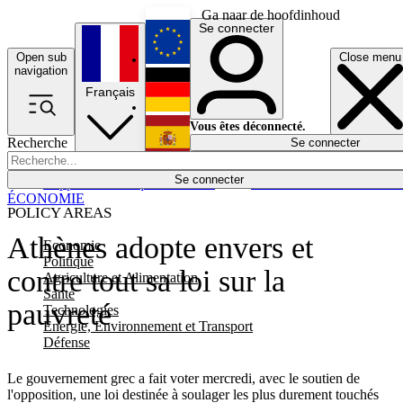
Ga naar de hoofdinhoud
Se connecter
Open sub
Close menu
English
navigation
Français
Deutsch
Vous êtes déconnecté.
Recherche
Se connecter
Español
Lumières éteintes
Se connecter
Rapporteur
Politique
Économie
Newsletters
Evénements
Em
ÉCONOMIE
POLICY AREAS
Athènes adopte envers et
Economie
Politique
contre tout sa loi sur la
Agriculture et Alimentation
Santé
pauvreté
Technologies
Energie, Environnement et Transport
Défense
Le gouvernement grec a fait voter mercredi, avec le soutien de
l'opposition, une loi destinée à soulager les plus durement touchés