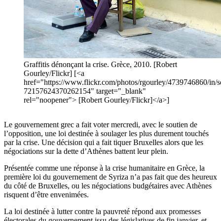
Graffitis dénonçant la crise. Grèce, 2010. [Robert
Gourley/Flickr] [<a
href="https://www.flickr.com/photos/rgourley/4739746860/in/s
72157624370262154" target="_blank"
rel="noopener"> [Robert Gourley/Flickr]</a>]
Le gouvernement grec a fait voter mercredi, avec le soutien de
l’opposition, une loi destinée à soulager les plus durement touchés
par la crise. Une décision qui a fait tiquer Bruxelles alors que les
négociations sur la dette d’Athènes battent leur plein.
Présentée comme une réponse à la crise humanitaire en Grèce, la
première loi du gouvernement de Syriza n’a pas fait que des heureux
du côté de Bruxelles, ou les négociations budgétaires avec Athènes
risquent d’être envenimées.
La loi destinée à lutter contre la pauvreté répond aux promesses
électorales du gouvernement issu des législatives de fin janvier, et