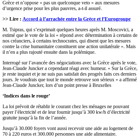
Grèce et n’oppose « pas un quelconque veto » aux mesures
d’urgence prise pour les plus pauvres, a-t-il assuré.
>> Lire :
Accord à l’arrachée entre la Grèce et l’Eurogroupe
M. Tsipras, qui s’exprimait quelques heures après M. Moscovici, a
estimé que le vote de la loi « répond avec détermination à certains de
nos créanciers, à certains technocrates, qui disent que les mesures
contre la crise humanitaire constituent une action unilatérale ». Mais
il n’en a plus rajouté ensuite dans la polémique.
Interrogé sur l’avancée des négociations avec la Grèce après le vote,
Jean-Claude Juncker a cependant réagi avec humeur. « Sur la Grèce,
je reste inquiet et je ne suis pas satisfait des progrès faits ces derniers
jours. Je voudrais que tout le monde retrouve son sérieux » a affirmé
Jean-Claude Juncker, lors d’un point presse à Bruxelles
‘Indices dans le rouge’
La loi prévoit de rétablir le courant chez les ménages ne pouvant
payer l’électricité et de leur fournir jusqu’à 300 kw/h d’électricité
gratuite jusqu’à la fin de l’année.
Jusqu’à 30.000 foyers vont aussi recevoir une aide au logement de
70 à 220 euros et 300.000 personnes une aide alimentaire.