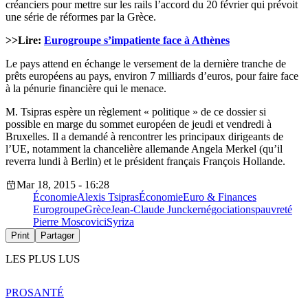
créanciers pour mettre sur les rails l’accord du 20 février qui prévoit
une série de réformes par la Grèce.
>>Lire:
Eurogroupe s’impatiente face à Athènes
Le pays attend en échange le versement de la dernière tranche de
prêts européens au pays, environ 7 milliards d’euros, pour faire face
à la pénurie financière qui le menace.
M. Tsipras espère un règlement « politique » de ce dossier si
possible en marge du sommet européen de jeudi et vendredi à
Bruxelles. Il a demandé à rencontrer les principaux dirigeants de
l’UE, notamment la chancelière allemande Angela Merkel (qu’il
reverra lundi à Berlin) et le président français François Hollande.
Mar 18, 2015 - 16:28
Économie
Alexis Tsipras
Économie
Euro & Finances
Eurogroupe
Grèce
Jean-Claude Juncker
négociations
pauvreté
Pierre Moscovici
Syriza
Print
Partager
LES PLUS LUS
PRO
SANTÉ