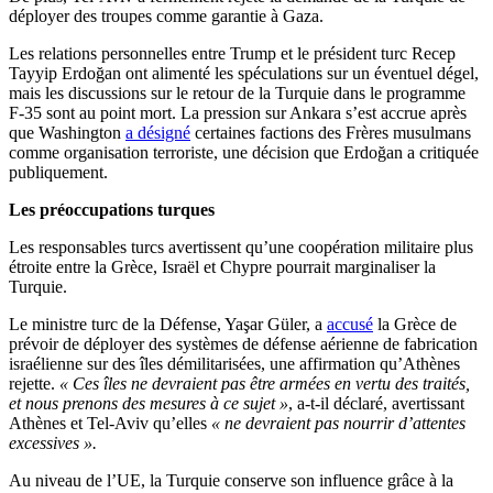
déployer des troupes comme garantie à Gaza.
Les relations personnelles entre Trump et le président turc Recep
Tayyip Erdoğan ont alimenté les spéculations sur un éventuel dégel,
mais les discussions sur le retour de la Turquie dans le programme
F-35 sont au point mort. La pression sur Ankara s’est accrue après
que Washington
a désigné
certaines factions des Frères musulmans
comme organisation terroriste, une décision que Erdoğan a critiquée
publiquement.
Les préoccupations turques
Les responsables turcs avertissent qu’une coopération militaire plus
étroite entre la Grèce, Israël et Chypre pourrait marginaliser la
Turquie.
Le ministre turc de la Défense, Yaşar Güler, a
accusé
la Grèce de
prévoir de déployer des systèmes de défense aérienne de fabrication
israélienne sur des îles démilitarisées, une affirmation qu’Athènes
rejette.
« Ces îles ne devraient pas être armées en vertu des traités,
et nous prenons des mesures à ce sujet »
, a-t-il déclaré, avertissant
Athènes et Tel-Aviv qu’elles
« ne devraient pas nourrir d’attentes
excessives ».
Au niveau de l’UE, la Turquie conserve son influence grâce à la