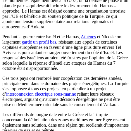
Le moment est également délicat à Gaza, où la deuxième phase d’un
plan de paix – qui devrait inclure le désarmement du Hamas –
approche. Le Hamas est désigné comme une organisation terroriste
par l’UE et bénéficie du soutien politique de la Turquie, ce qui
ajoute une tension supplémentaire aux relations régionales et
européennes d’Ankara.
Pendant la guerre entre Israël et le Hamas,
Athènes
et Nicosie ont
largement
gardé un profil bas
, résistant aux appels de certaines
capitales européennes en faveur d’une ligne plus dure envers Tel-
Aviv sans pour autant se ranger ouvertement du côté d’Israël. Les
responsables israéliens auraient été frustrés par l’opinion de la Grèce
selon laquelle la réponse d’Israël aux attaques du Hamas du 7
octobre était disproportionnée.
Ces trois pays ont renforcé leur coopération ces dernières années,
principalement dans le domaine des projets énergétiques. La Turquie
s’est opposée à tous ces projets, en particulier à un projet
d’
interconnexion électrique sous-marine
reliant leurs réseaux
électriques, arguant qu’aucune décision énergétique ne peut être
prise en Méditerranée orientale sans le consentement d’Ankara.
Les différends de longue date entre la Grèce et la Turquie
concernant la délimitation des zones maritimes en mer Égée restent
également sans solution, dans une région qui recèlerait d’importantes
réserves de gaz et de pétrole.