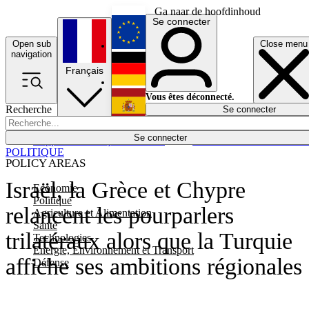
Ga naar de hoofdinhoud
Se connecter
Open sub
Close menu
English
navigation
Français
Deutsch
Vous êtes déconnecté.
Recherche
Se connecter
Español
Lumières éteintes
Se connecter
Rapporteur
Politique
Économie
Newsletters
Evénements
Em
POLITIQUE
POLICY AREAS
Israël, la Grèce et Chypre
Economie
Politique
relancent les pourparlers
Agriculture et Alimentation
Santé
trilatéraux alors que la Turquie
Technologies
Energie, Environnement et Transport
affiche ses ambitions régionales
Défense