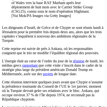
of Wales vers la base RAF Marham après leur
déploiement de huit mois avec le Carrier Strike Group
(CSG25), connu sous le nom d'opération Highmast.
[Yui Mok/PA Images via Getty Images]
Les dirigeants d’Israël, de Grèce et de Chypre se sont réunis lundi à
Jérusalem pour la première fois depuis deux ans, alors que les trois
capitales s’inquiètent à nouveau des ambitions régionales de la
Turquie.
Cette reprise est suivie de près à Ankara, où les responsables
craignent que le trio ne modifie l’équilibre régional des pouvoirs.
L’énergie était au cœur de l’ordre du jour de la
réunion
de lundi, les
médias grecs
rapportant
que cette visite s’inscrit dans le cadre de la
stratégie plus large du président américain Donald Trump en
Méditerranée, axée sur des
projets
de longue date.
Cette réunion intervient quelques jours avant que Chypre n’assume
la présidence tournante du Conseil de l’UE le 1er janvier, moment
où la Turquie devrait geler ses relations avec le bloc. Ankara, qui
occupe environ 37 % de l’île depuis 1974, ne reconnaît pas la
République chypriote.