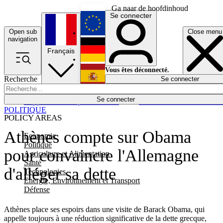
Ga naar de hoofdinhoud
Se connecter
Open sub
Close menu
English
navigation
Français
Deutsch
Vous êtes déconnecté.
Recherche
Se connecter
Español
Lumières éteintes
Se connecter
Rapporteur
Politique
Économie
Newsletters
Evénements
Em
POLITIQUE
POLICY AREAS
Athènes compte sur Obama
Economie
Politique
pour convaincre l'Allemagne
Agriculture et Alimentation
Santé
d'alléger sa dette
Technologies
Energie, Environnement et Transport
Défense
Athènes place ses espoirs dans une visite de Barack Obama, qui
appelle toujours à une réduction significative de la dette grecque,