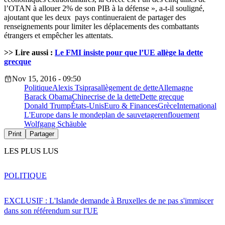
l’OTAN à allouer 2% de son PIB à la défense », a-t-il souligné,
ajoutant que les deux pays continueraient de partager des
renseignements pour limiter les déplacements des combattants
étrangers et empêcher les attentats.
>> Lire aussi :
Le FMI insiste pour que l’UE allège la dette
grecque
Nov 15, 2016 - 09:50
Politique
Alexis Tsipras
allègement de dette
Allemagne
Barack Obama
Chine
crise de la dette
Dette grecque
Donald Trump
États-Unis
Euro & Finances
Grèce
International
L'Europe dans le monde
plan de sauvetage
renflouement
Wolfgang Schäuble
Print
Partager
LES PLUS LUS
POLITIQUE
EXCLUSIF : L'Islande demande à Bruxelles de ne pas s'immiscer
dans son référendum sur l'UE