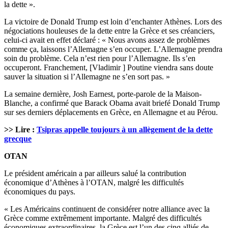
la dette ».
La victoire de Donald Trump est loin d’enchanter Athènes. Lors des
négociations houleuses de la dette entre la Grèce et ses créanciers,
celui-ci avait en effet déclaré : « Nous avons assez de problèmes
comme ça, laissons l’Allemagne s’en occuper. L’Allemagne prendra
soin du problème. Cela n’est rien pour l’Allemagne. Ils s’en
occuperont. Franchement, [Vladimir ] Poutine viendra sans doute
sauver la situation si l’Allemagne ne s’en sort pas. »
La semaine dernière, Josh Earnest, porte-parole de la Maison-
Blanche, a confirmé que Barack Obama avait briefé Donald Trump
sur ses derniers déplacements en Grèce, en Allemagne et au Pérou.
>> Lire :
Tsipras appelle toujours à un allègement de la dette
grecque
OTAN
Le président américain a par ailleurs salué la contribution
économique d’Athènes à l’OTAN, malgré les difficultés
économiques du pays.
« Les Américains continuent de considérer notre alliance avec la
Grèce comme extrêmement importante. Malgré des difficultés
économiques extraordinaires, la Grèce est l’un des cinq alliés de