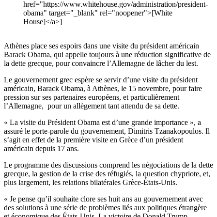
href="https://www.whitehouse.gov/administration/president-
obama" target="_blank" rel="noopener">[White
House]</a>]
Athènes place ses espoirs dans une visite du président américain
Barack Obama, qui appelle toujours à une réduction significative de
la dette grecque, pour convaincre l’Allemagne de lâcher du lest.
Le gouvernement grec espère se servir d’une visite du président
américain, Barack Obama, à Athènes, le 15 novembre, pour faire
pression sur ses partenaires européens, et particulièrement
l’Allemagne, pour un allègement tant attendu de sa dette.
« La visite du Président Obama est d’une grande importance », a
assuré le porte-parole du gouvernement, Dimitris Tzanakopoulos. Il
s’agit en effet de la première visite en Grèce d’un président
américain depuis 17 ans.
Le programme des discussions comprend les négociations de la dette
grecque, la gestion de la crise des réfugiés, la question chypriote, et,
plus largement, les relations bilatérales Grèce-États-Unis.
« Je pense qu’il souhaite clore ses huit ans au gouvernement avec
des solutions à une série de problèmes liés aux politiques étrangère
et économique des États-Unis. La victoire de Donald Trump