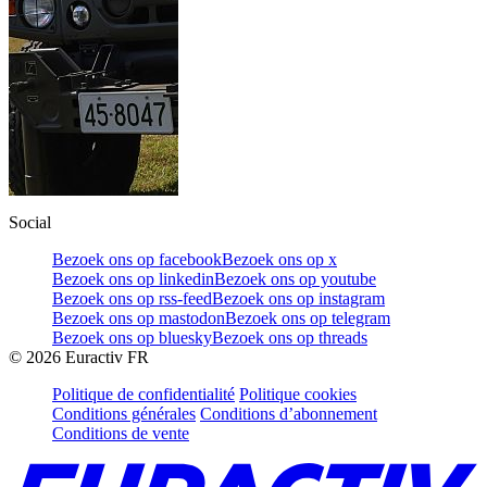
Social
Bezoek ons op facebook
Bezoek ons op x
Bezoek ons op linkedin
Bezoek ons op youtube
Bezoek ons op rss-feed
Bezoek ons op instagram
Bezoek ons op mastodon
Bezoek ons op telegram
Bezoek ons op bluesky
Bezoek ons op threads
©
2026
Euractiv FR
Politique de confidentialité
Politique cookies
Conditions générales
Conditions d’abonnement
Conditions de vente