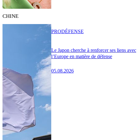
CHINE
PRO
DÉFENSE
Le Japon cherche à renforcer ses liens avec
l’Europe en matière de défense
05.08.2026