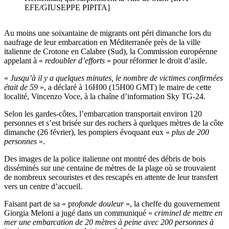
EFE/GIUSEPPE PIPITA]
Au moins une soixantaine de migrants ont péri dimanche lors du
naufrage de leur embarcation en Méditerranée près de la ville
italienne de Crotone en Calabre (Sud), la Commission européenne
appelant à «
redoubler d’efforts
» pour réformer le droit d’asile.
«
Jusqu’à il y a quelques minutes, le nombre de victimes confirmées
était de 59
», a déclaré à 16H00 (15H00 GMT) le maire de cette
localité, Vincenzo Voce, à la chaîne d’information Sky TG-24.
Selon les gardes-côtes, l’embarcation transportait environ 120
personnes et s’est brisée sur des rochers à quelques mètres de la côte
dimanche (26 février), les pompiers évoquant eux «
plus de 200
personnes
».
Des images de la police italienne ont montré des débris de bois
disséminés sur une centaine de mètres de la plage où se trouvaient
de nombreux secouristes et des rescapés en attente de leur transfert
vers un centre d’accueil.
Faisant part de sa « pr
ofonde douleur
», la cheffe du gouvernement
Giorgia Meloni a jugé dans un communiqué «
criminel de mettre en
mer une embarcation de 20 mètres à peine avec 200 personnes à