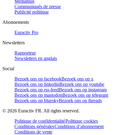
Mediahuis
Communiqués de presse
Publicité politique
Abonnements
Euractiv Pro
Newsletters
Rapporteur
Newsletters en anglais
Social
Bezoek ons op facebook
Bezoek ons op x
Bezoek ons op linkedin
Bezoek ons op youtube
Bezoek ons op rss-feed
Bezoek ons op instagram
Bezoek ons op mastodon
Bezoek ons op telegram
Bezoek ons op bluesky
Bezoek ons op threads
©
2026
Euractiv FR. All rights reserved.
Politique de confidentialité
Politique cookies
Conditions générales
Conditions d’abonnement
Conditions de vente