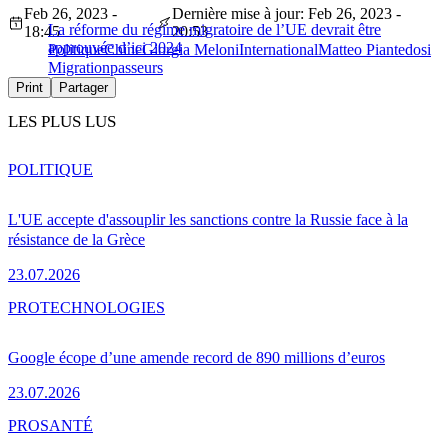
Feb 26, 2023 -
Dernière mise à jour: Feb 26, 2023 -
La réforme du régime migratoire de l’UE devrait être
18:45
20:53
approuvée d’ici 2024
Politique
Chine
Giorgia Meloni
International
Matteo Piantedosi
Migration
passeurs
Print
Partager
LES PLUS LUS
POLITIQUE
L'UE accepte d'assouplir les sanctions contre la Russie face à la
résistance de la Grèce
23.07.2026
PRO
TECHNOLOGIES
Google écope d’une amende record de 890 millions d’euros
23.07.2026
PRO
SANTÉ