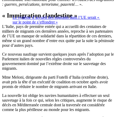
: guerres, persécutions, terrorisme, pauvreté…
».
« Immigration clandestine »
Le système d’accueil des migrants dans l’UE serait «
sur le point de s’effondrer »
L’Italie, pays de première entrée qui a accueilli des centaines de
milliers de migrants ces dernières années, reproche à ses partenaires
de l’UE un manque de solidarité dans la répartition de ces derniers,
même si un grand nombre d’entre eux quitte par la suite la péninsule
pour d’autres pays.
Ce nouveau naufrage survient quelques jours après l’adoption par le
Parlement italien de nouvelles règles controversées du
gouvernement dominé par l’extrême droite sur le sauvetage des
migrants.
Mme Meloni, dirigeante du parti Fratelli d’Italia (extrême droite),
avait pris la tête d’un exécutif de coalition en octobre après avoir
promis de réduire le nombre de migrants arrivant en Italie.
La nouvelle loi oblige les navires humanitaires à effectuer un seul
sauvetage à la fois ce qui, selon les critiques, augmente le risque de
décès en Méditerranée centrale dont la traversée est considérée
comme la plus périlleuse au monde pour les migrants.