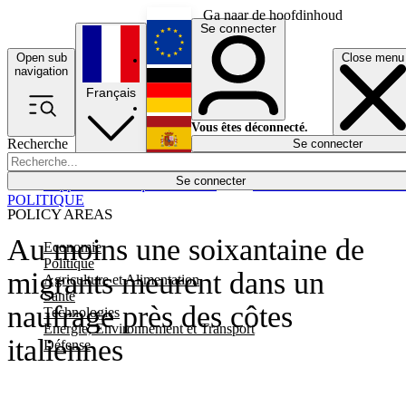
Ga naar de hoofdinhoud
Se connecter
Open sub
Close menu
English
navigation
Français
Deutsch
Vous êtes déconnecté.
Recherche
Se connecter
Español
Lumières éteintes
Se connecter
Rapporteur
Politique
Économie
Newsletters
Evénements
Em
POLITIQUE
POLICY AREAS
Au moins une soixantaine de
Economie
Politique
migrants meurent dans un
Agriculture et Alimentation
Santé
naufrage près des côtes
Technologies
Energie, Environnement et Transport
italiennes
Défense