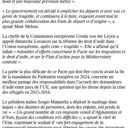
bord et une mauvaise prévision météo
».
«
Le gouvernement est décidé à empêcher les départs et avec eux ce
genre de tragédie, et continuera à le faire, exigeant avant tout la
plus grande collaboration des Etats de départ et d’origine
», a
ajouté Mme Meloni.
La cheffe de la Commission européenne Ursula von der Leyen a
appelé dimanche à avancer sur la réforme du droit d’asile dans
l’Union européenne, après cette «
tragédie
». Elle a affirmé qu’il
fallait «
redoubler d’efforts concernant le Pacte sur les migrations et
le droit d’asile, et sur le Plan d’action pour la Méditerrainée
centrale
».
La partie la plus délicate de ce Pacte qui doit être conclu avant la fin
de la mandature du Parlement européen en 2024, concerne un
meilleur partage des responsabilités dans l’accueil des demandeurs
d’asile entre pays de l’UE, une question qui les divise depuis la crise
des réfugiés en 2015-2016.
Le président italien Sergio Mattarella a déploré le naufrage dans
lequel «
des dizaines de personnes, dont des enfants, ont perdu la
vie
». «
Un grand nombre de ces migrants venait d’Afghanistan et
d’Iran, fuyant des conditions très difficiles
», a ajouté le chef de
l’Etat, exprimant le souhait d' »
un fort engagement de la
communauté internationale pour éliminer les causes des migrations