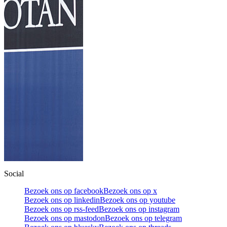
Social
Bezoek ons op facebook
Bezoek ons op x
Bezoek ons op linkedin
Bezoek ons op youtube
Bezoek ons op rss-feed
Bezoek ons op instagram
Bezoek ons op mastodon
Bezoek ons op telegram