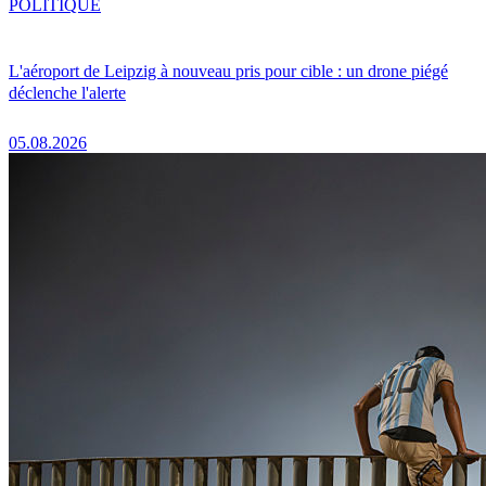
POLITIQUE
L'aéroport de Leipzig à nouveau pris pour cible : un drone piégé
déclenche l'alerte
05.08.2026