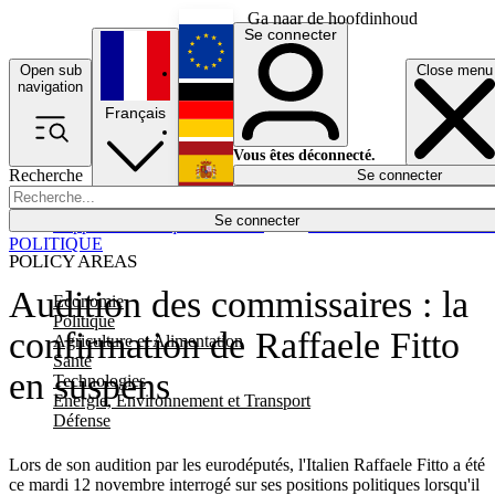
Ga naar de hoofdinhoud
Se connecter
Open sub
Close menu
English
navigation
Français
Deutsch
Vous êtes déconnecté.
Recherche
Se connecter
Español
Lumières éteintes
Se connecter
Rapporteur
Politique
Économie
Newsletters
Evénements
Em
POLITIQUE
POLICY AREAS
Audition des commissaires : la
Economie
Politique
confirmation de Raffaele Fitto
Agriculture et Alimentation
Santé
en suspens
Technologies
Energie, Environnement et Transport
Défense
Lors de son audition par les eurodéputés, l'Italien Raffaele Fitto a été
ce mardi 12 novembre interrogé sur ses positions politiques lorsqu'il