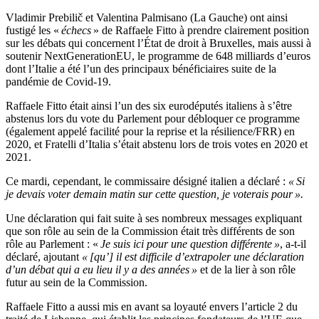
Vladimir Prebilič et Valentina Palmisano (La Gauche) ont ainsi
fustigé les «
échecs
» de Raffaele Fitto à prendre clairement position
sur les débats qui concernent l’État de droit à Bruxelles, mais aussi à
soutenir NextGenerationEU, le programme de 648 milliards d’euros
dont l’Italie a été l’un des principaux bénéficiaires suite de la
pandémie de Covid-19.
Raffaele Fitto était ainsi l’un des six eurodéputés italiens à s’être
abstenus lors du vote du Parlement pour débloquer ce programme
(également appelé facilité pour la reprise et la résilience/FRR) en
2020, et Fratelli d’Italia s’était abstenu lors de trois votes en 2020 et
2021.
Ce mardi, cependant, le commissaire désigné italien a déclaré :
« Si
je devais voter demain matin sur cette question, je voterais pour ».
Une déclaration qui fait suite à ses nombreux messages expliquant
que son rôle au sein de la Commission était très différents de son
rôle au Parlement : «
Je suis ici pour une question différente »
, a-t-il
déclaré, ajoutant
« [qu’] il est difficile d’extrapoler une déclaration
d’un débat qui a eu lieu il y a des années »
et de la lier à son rôle
futur au sein de la Commission.
Raffaele Fitto a aussi mis en avant sa loyauté envers l’article 2 du