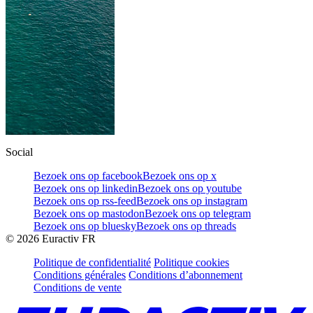
Social
Bezoek ons op facebook
Bezoek ons op x
Bezoek ons op linkedin
Bezoek ons op youtube
Bezoek ons op rss-feed
Bezoek ons op instagram
Bezoek ons op mastodon
Bezoek ons op telegram
Bezoek ons op bluesky
Bezoek ons op threads
©
2026
Euractiv FR
Politique de confidentialité
Politique cookies
Conditions générales
Conditions d’abonnement
Conditions de vente