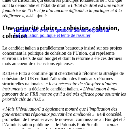
traité de Lisbonne, qui établit les principes fondateurs de l’UE que
sont la démocratie et l’État de droit.
« L’État de droit est une valeur
fondatrice de l’UE et je n’ai aucune difficulté à la partager et à la
réaffirmer »
, a-t-il ajouté.
Une priorité claire : cohésion, cohésion,
Raffaele Fitto évite les questions des eurodéputés sur
cohésion
son affiliation politique et tente de rassurer
La candidat italien a parallèlement beaucoup insisté sur ses projets
concernant la politique de cohésion de l’Union, qui représente
environ un tiers de son budget et dont la réforme a été ces derniers
mois au coeur de discussions épineuses.
Raffaele Fitto a confirmé qu’il chercherait à réformer la stratégie de
cohésion de l’UE en liant l’allocation des fonds aux réformes
structurelles nationales.
« Il est nécessaire de s’inspirer d’autres
instruments »
, a déclaré le candidat italien.
« L’évaluation à mi-
parcours de la FRR montre qu’il a été très efficace pour soutenir les
priorités clés de l’UE »
.
« Mais [l’évaluation] a également montré que l’implication des
gouvernements régionaux pouvait être améliorée »
, a-t-il concédé,
promettant de travailler avec le nouveau commissaire au Budget et à
l’Administration publique — le Polonais Piotr Serafin — «
pour