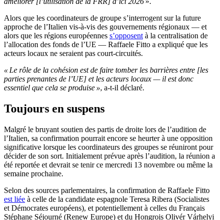
améliorer [l’utilisation de la FRR] d’ici 2026
».
Alors que les coordinateurs de groupe s’interrogent sur la future
approche de l’Italien vis-à-vis des gouvernements régionaux — et
alors que les régions européennes
s’opposent
à la centralisation de
l’allocation des fonds de l’UE — Raffaele Fitto a expliqué que les
acteurs locaux ne seraient pas court-circuités.
« Le rôle de la cohésion est de faire tomber les barrières entre [les
parties prenantes de l’UE] et les acteurs locaux — il est donc
essentiel que cela se produise »
, a-t-il déclaré.
Toujours en suspens
Malgré le bruyant soutien des partis de droite lors de l’audition de
l’Italien, sa confirmation pourrait encore se heurter à une opposition
significative lorsque les coordinateurs des groupes se réuniront pour
décider de son sort. Initialement prévue après l’audition, la réunion a
été reportée et devrait se tenir ce mercredi 13 novembre ou même la
semaine prochaine.
Selon des sources parlementaires, la confirmation de Raffaele Fitto
est liée
à celle de la candidate espagnole Teresa Ribera (Socialistes
et Démocrates européens), et potentiellement à celles du Français
Stéphane Séjourné (Renew Europe) et du Hongrois Olivér Várhelyi