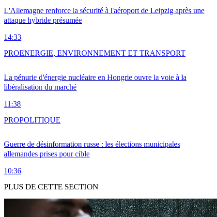
L'Allemagne renforce la sécurité à l'aéroport de Leipzig après une
attaque hybride présumée
14:33
PRO
ENERGIE, ENVIRONNEMENT ET TRANSPORT
La pénurie d'énergie nucléaire en Hongrie ouvre la voie à la
libéralisation du marché
11:38
PRO
POLITIQUE
Guerre de désinformation russe : les élections municipales
allemandes prises pour cible
10:36
PLUS DE CETTE SECTION