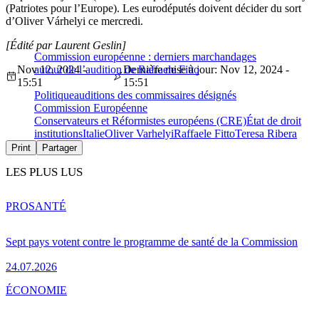
(Patriotes pour l’Europe). Les eurodéputés doivent décider du sort
d’Oliver Várhelyi ce mercredi.
[Édité par Laurent Geslin]
Commission européenne : derniers marchandages
Nov 12, 2024 -
autour de l’audition de Raffaele Fitto
Dernière mise à jour: Nov 12, 2024 -
15:51
15:51
Politique
auditions des commissaires désignés
Commission Européenne
Conservateurs et Réformistes européens (CRE)
État de droit
institutions
Italie
Oliver Varhelyi
Raffaele Fitto
Teresa Ribera
Print
Partager
LES PLUS LUS
PRO
SANTÉ
Sept pays votent contre le programme de santé de la Commission
24.07.2026
ÉCONOMIE