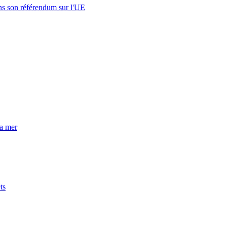
s son référendum sur l'UE
la mer
ts