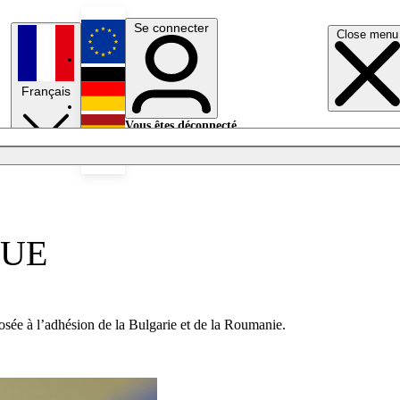
Se connecter
Close menu
English
Français
Deutsch
Vous êtes déconnecté.
Se connecter
Español
Lumières éteintes
l’UE
sée à l’adhésion de la Bulgarie et de la Roumanie.