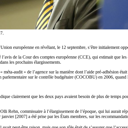
07.
ion européenne en révélant, le 12 septembre, s’être initialement oppo
 l’avis de la Cour des comptes européenne (CCE), qui estimait que les
 dans les prochains élargissements.
« méta-audit » de l’agence sur la manière dont l’aide pré-adhésion étai
on parlementaire sur le contrôle budgétaire (COCOBU) en 2006, quand la
dique clairement que les deux pays avaient besoin de plus de temps pour 
i Rehn, commissaire à l’élargissement de l’époque, qui lui aurait répon
er janvier [2007] a été prise par les États membres, sur les recommandat
avait peut-être raison, mais que son rôle était de s’assurer que l’accessi