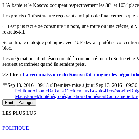
e
e
L’Albanie et le Kosovo occupent respectivement les 88
et 103
place
Les projets d’infrastructure reçoivent ainsi plus de financements que l
« Il est plus facile de construire un pont, une route ou une crèche, d’y
regrette-t-il.
Selon lui, le dialogue politique avec l’UE devrait plutôt se concentrer 
bloc.
Les négociations d’adhésion ont déjà commencé pour la Serbie et le M
seraient examinées quand ils seraient prêts.
>> Lire :
La reconnaissance du Kosovo fait tanguer les négociatio
Sep 13, 2016 - 09:18
Dernière mise à jour: Sep 13, 2016 - 09:36
Politique
Albanie
Balkans Occidentaux
Bosnie-Herzégovine
Bulg
Macédoine
Monténégro
négociation d'adhésion
Roumanie
Serbie
Print
Partager
LES PLUS LUS
POLITIQUE