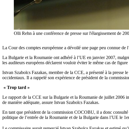
Olli Rehn à une conférence de presse sur l'élargissement de 20
La Cour des comptes européenne a dévoilé une page peu connue de l’Un
La Bulgarie et la Roumanie ont adhéré à l’UE en janvier 2007, malgré
les auditeurs européens déclarent vouloir éviter le même cas de figure
Istvan Szabolcs Fazakas, membre de la CCE, a présenté à la presse le 
occidentaux. Il a rappelé son expérience de président de la commissi
« Trop tard »
Le rapport de la CCE sur la Bulgarie et la Roumanie de juillet 2006 in
de manière adéquate, assure Istvan Szabolcs Fazakas.
En tant que président de la commission COCOBU, il a donc consulté Oll
politique de l’entrée de la Roumanie et de la Bulgarie dans l’UE le 1
Le commissaire aurait remercié Istvan Szabolcs Fazakas et estimé qu’il 