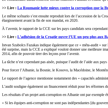
>> Lire :
La Roumanie lutte mieux contre la corruption que la B
Le même scénario s’est ensuite reproduit lors de l’accession de la Cr
élargissement avant la fin de son mandat, en 2020.
À l’avenir, le rapport de la CCE sur les pays candidats sera cependant 
>> Lire :
L’adhésion de la Croatie ouvre l’UE un peu plus aux B
Istvan Szabolcs Fazakas indique également que ce « méta-audit » sur l
été surprise, mais la CCE a expliqué vouloir donner une meilleure ima
2014, afin de pouvoir tirer des leçons pour l’avenir.
La tâche n’est cependant pas aisée, puisque l’audit de l’aide aux pay
Pour forcer l’Albanie, la Bosnie, le Kosovo, la Macédoine, le Monténé
Le rapport de l’agence mentionne notamment des « capacités administra
L’audit souligne également un financement réduit pour les réformes du s
Les résultats d’un projet anti-corruption en Albanie ont par exemple é
« Si les équipes anti-corruption ne sont pas indépendantes [du gouvern