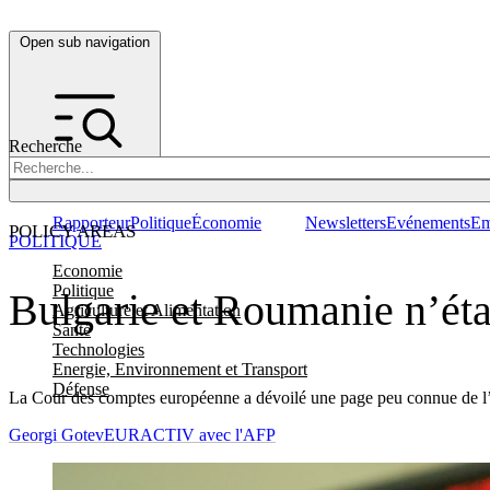
Open sub navigation
Recherche
Rapporteur
Politique
Économie
Newsletters
Evénements
Em
POLICY AREAS
POLITIQUE
Economie
Politique
Bulgarie et Roumanie n’étai
Agriculture et Alimentation
Santé
Technologies
Energie, Environnement et Transport
Défense
La Cour des comptes européenne a dévoilé une page peu connue de l’Un
Georgi Gotev
EURACTIV avec l'AFP