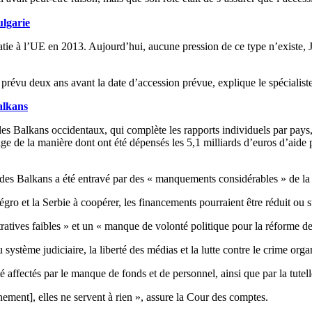
ulgarie
oatie à l’UE en 2013. Aujourd’hui, aucune pression de ce type n’existe,
prévu deux ans avant la date d’accession prévue, explique le spécialiste,
alkans
es Balkans occidentaux, qui complète les rapports individuels par pays,
ge de la manière dont ont été dépensés les 5,1 milliards d’euros d’aide 
s des Balkans a été entravé par des « manquements considérables » de l
gro et la Serbie à coopérer, les financements pourraient être réduit o
tives faibles » et un « manque de volonté politique pour la réforme des 
ystème judiciaire, la liberté des médias et la lutte contre le crime orga
té affectés par le manque de fonds et de personnel, ainsi que par la tute
ement], elles ne servent à rien », assure la Cour des comptes.