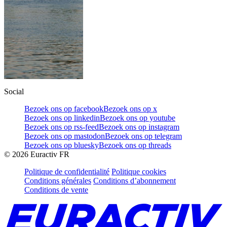
Social
Bezoek ons op facebook
Bezoek ons op x
Bezoek ons op linkedin
Bezoek ons op youtube
Bezoek ons op rss-feed
Bezoek ons op instagram
Bezoek ons op mastodon
Bezoek ons op telegram
Bezoek ons op bluesky
Bezoek ons op threads
©
2026
Euractiv FR
Politique de confidentialité
Politique cookies
Conditions générales
Conditions d’abonnement
Conditions de vente