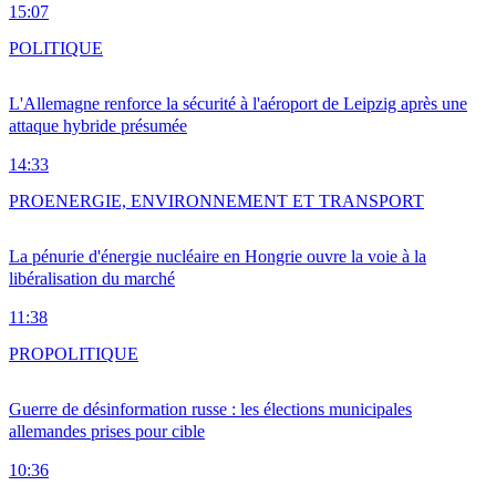
15:07
POLITIQUE
L'Allemagne renforce la sécurité à l'aéroport de Leipzig après une
attaque hybride présumée
14:33
PRO
ENERGIE, ENVIRONNEMENT ET TRANSPORT
La pénurie d'énergie nucléaire en Hongrie ouvre la voie à la
libéralisation du marché
11:38
PRO
POLITIQUE
Guerre de désinformation russe : les élections municipales
allemandes prises pour cible
10:36