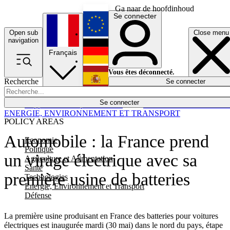
Ga naar de hoofdinhoud
Se connecter
Open sub
Close menu
English
navigation
Français
Deutsch
Vous êtes déconnecté.
Recherche
Se connecter
Español
Lumières éteintes
Se connecter
Rapporteur
Politique
Économie
Newsletters
Evénements
Em
ENERGIE, ENVIRONNEMENT ET TRANSPORT
POLICY AREAS
Automobile : la France prend
Economie
Politique
un virage électrique avec sa
Agriculture et Alimentation
Santé
première usine de batteries
Technologies
Energie, Environnement et Transport
Défense
La première usine produisant en France des batteries pour voitures
électriques est inaugurée mardi (30 mai) dans le nord du pays, étape