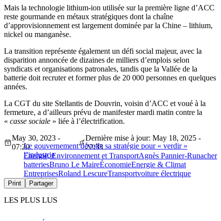
Mais la technologie lithium-ion utilisée sur la première ligne d’ACC
reste gourmande en métaux stratégiques dont la chaîne
d’approvisionnement est largement dominée par la Chine – lithium,
nickel ou manganèse.
La transition représente également un défi social majeur, avec la
disparition annoncée de dizaines de milliers d’emplois selon
syndicats et organisations patronales, tandis que la Vallée de la
batterie doit recruter et former plus de 20 000 personnes en quelques
années.
La CGT du site Stellantis de Douvrin, voisin d’ACC et voué à la
fermeture, a d’ailleurs prévu de manifester mardi matin contre la
«
casse sociale
» liée à l’électrification.
May 30, 2023 -
Dernière mise à jour: May 18, 2025 -
Le gouvernement dévoile sa stratégie pour « verdir »
07:20
22:33
l’industrie
Energie, Environnement et Transport
Agnès Pannier-Runacher
batteries
Bruno Le Maire
Économie
Energie & Climat
Entreprises
Roland Lescure
Transport
voiture électrique
Print
Partager
LES PLUS LUS