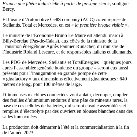
France une filière industrielle à partir de presque rien
», souligne
Bercy.
Et l’usine d’Automotive CellS company (ACC) co-entreprise de
Stellantis, Total et Mercedes, en est «
la première brique visible
».
Le ministre de l’Economie Bruno Le Maire est attendu mardi à
Billy-Berclau (Pas-de-Calais), aux côtés de la ministre de la
Transition énergétique Agnès Pannier-Runacher, du ministre de
l’Industrie Roland Lescure, et de responsables italiens et allemands.
Les PDG de Mercedes, Stellantis et TotalEnergies – quelques jours
après l’assemblée générale houleuse du groupe – seront eux aussi
présents pour l’inauguration en grande pompe de cette
« gigafactory » aux dimensions effectivement gigantesques : 640
mètres de long, pour 100 mètres de large.
D’immenses machines connectées vont aplatir, découper, empiler
des feuilles d’aluminium enduites d’une pâte de minerais rares, la
base de ces cellules de batteries, qui seront ensuite assemblées et
remplies d’électrolyte par des ouvriers en blouses blanches dans des
salles immaculées.
La production doit démarrer à l’été et la commercialisation à la fin
de l’année 2023.