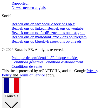
Rapporteur
Newsletters en anglais
Social
Bezoek ons op facebook
Bezoek ons op x
Bezoek ons op linkedin
Bezoek ons op youtube
Bezoek ons op rss-feed
Bezoek ons op instagram
Bezoek ons op mastodon
Bezoek ons op telegram
Bezoek ons op bluesky
Bezoek ons op threads
©
2026
Euractiv FR. All rights reserved.
Politique de confidentialité
Politique cookies
Conditions générales
Conditions d’abonnement
Conditions de vente
This site is protected by reCAPTCHA, and the Google
Privacy
Policy
and
Terms of Service
apply.
Français