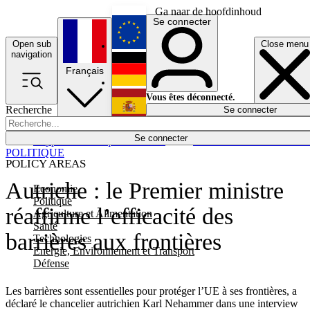
Ga naar de hoofdinhoud
Se connecter
Open sub
Close menu
English
navigation
Français
Deutsch
Vous êtes déconnecté.
Recherche
Se connecter
Español
Lumières éteintes
Se connecter
Rapporteur
Politique
Économie
Newsletters
Evénements
Em
POLITIQUE
POLICY AREAS
Autriche : le Premier ministre
Economie
Politique
réaffirme l’efficacité des
Agriculture et Alimentation
Santé
barrières aux frontières
Technologies
Energie, Environnement et Transport
Défense
Les barrières sont essentielles pour protéger l’UE à ses frontières, a
déclaré le chancelier autrichien Karl Nehammer dans une interview