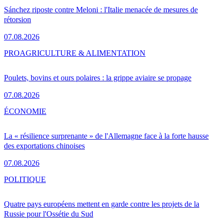
Sánchez riposte contre Meloni : l'Italie menacée de mesures de
rétorsion
07.08.2026
PRO
AGRICULTURE & ALIMENTATION
Poulets, bovins et ours polaires : la grippe aviaire se propage
07.08.2026
ÉCONOMIE
La « résilience surprenante » de l'Allemagne face à la forte hausse
des exportations chinoises
07.08.2026
POLITIQUE
Quatre pays européens mettent en garde contre les projets de la
Russie pour l'Ossétie du Sud