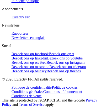
Publicité politique
Abonnements
Euractiv Pro
Newsletters
Rapporteur
Newsletters en anglais
Social
Bezoek ons op facebook
Bezoek ons op x
Bezoek ons op linkedin
Bezoek ons op youtube
Bezoek ons op rss-feed
Bezoek ons op instagram
Bezoek ons op mastodon
Bezoek ons op telegram
Bezoek ons op bluesky
Bezoek ons op threads
©
2026
Euractiv FR. All rights reserved.
Politique de confidentialité
Politique cookies
Conditions générales
Conditions d’abonnement
Conditions de vente
This site is protected by reCAPTCHA, and the Google
Privacy
Policy
and
Terms of Service
apply.