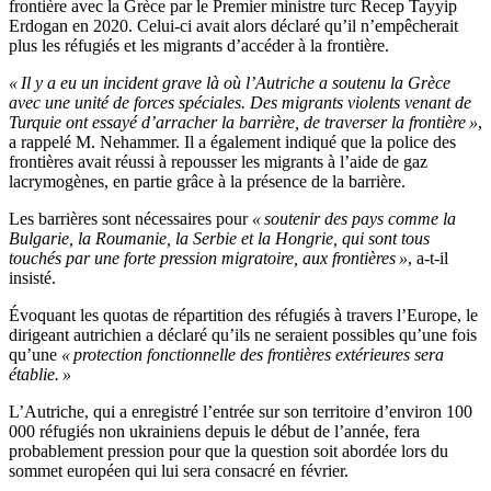
frontière avec la Grèce par le Premier ministre turc Recep Tayyip
Erdogan en 2020. Celui-ci avait alors déclaré qu’il n’empêcherait
plus les réfugiés et les migrants d’accéder à la frontière.
« Il y a eu un incident grave là où l’Autriche a soutenu la Grèce
avec une unité de forces spéciales. Des migrants violents venant de
Turquie ont essayé d’arracher la barrière, de traverser la frontière »
,
a rappelé M. Nehammer. Il a également indiqué que la police des
frontières avait réussi à repousser les migrants à l’aide de gaz
lacrymogènes, en partie grâce à la présence de la barrière.
Les barrières sont nécessaires pour
« soutenir des pays comme la
Bulgarie, la Roumanie, la Serbie et la Hongrie, qui sont tous
touchés par une forte pression migratoire, aux frontières »
, a-t-il
insisté.
Évoquant les quotas de répartition des réfugiés à travers l’Europe, le
dirigeant autrichien a déclaré qu’ils ne seraient possibles qu’une fois
qu’une
« protection fonctionnelle des frontières extérieures sera
établie. »
L’Autriche, qui a enregistré l’entrée sur son territoire d’environ 100
000 réfugiés non ukrainiens depuis le début de l’année, fera
probablement pression pour que la question soit abordée lors du
sommet européen qui lui sera consacré en février.