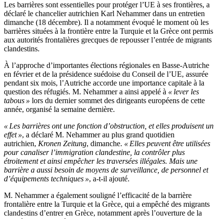
Les barrières sont essentielles pour protéger l’UE à ses frontières, a
déclaré le chancelier autrichien Karl Nehammer dans un entretien
dimanche (18 décembre). Il a notamment évoqué le moment où les
barrières situées à la frontière entre la Turquie et la Grèce ont permis
aux autorités frontalières grecques de repousser l’entrée de migrants
clandestins.
À l’approche d’importantes élections régionales en Basse-Autriche
en février et de la présidence suédoise du Conseil de l’UE, assurée
pendant six mois, l’Autriche accorde une importance capitale à la
question des réfugiés. M. Nehammer a ainsi appelé à
« lever les
tabous »
lors du dernier sommet des dirigeants européens de cette
année, organisé la semaine dernière.
« Les barrières ont une fonction d’obstruction, et elles produisent un
effet »
, a déclaré M. Nehammer au plus grand quotidien
autrichien,
Kronen Zeitung
, dimanche.
« Elles peuvent être utilisées
pour canaliser l’immigration clandestine, la contrôler plus
étroitement et ainsi empêcher les traversées illégales. Mais une
barrière a aussi besoin de moyens de surveillance, de personnel et
d’équipements techniques »
, a-t-il ajouté.
M. Nehammer a également souligné l’efficacité de la barrière
frontalière entre la Turquie et la Grèce, qui a empêché des migrants
clandestins d’entrer en Grèce, notamment après l’ouverture de la