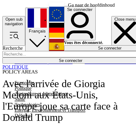
Ga naar de hoofdinhoud
Se connecter
Open sub
Close menu
English
navigation
Français
Deutsch
Vous êtes déconnecté.
Recherche
Se connecter
Español
Lumières éteintes
Se connecter
Rapporteur
Politique
Économie
Newsletters
Evénements
Em
POLITIQUE
POLICY AREAS
Avec l'arrivée de Giorgia
Economie
Politique
Meloni aux États-Unis,
Agriculture et Alimentation
Santé
l'Europe joue sa carte face à
Technologies
Energie, Environnement et Transport
Donald Trump
Défense