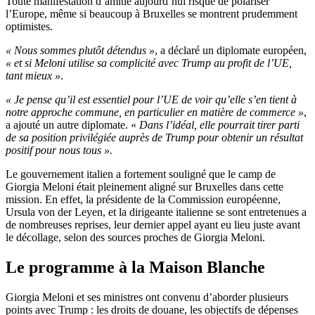
Toute manifestation d’amitié aujourd’hui risque de polariser
l’Europe, même si beaucoup à Bruxelles se montrent prudemment
optimistes.
« Nous sommes plutôt détendus »
, a déclaré un diplomate européen,
« et si Meloni utilise sa complicité avec Trump au profit de l’UE,
tant mieux »
.
« Je pense qu’il est essentiel pour l’UE de voir qu’elle s’en tient à
notre approche commune, en particulier en matière de commerce »
,
a ajouté un autre diplomate. «
Dans l’idéal, elle pourrait tirer parti
de sa position privilégiée auprès de Trump pour obtenir un résultat
positif pour nous tous ».
Le gouvernement italien a fortement souligné que le camp de
Giorgia Meloni était pleinement aligné sur Bruxelles dans cette
mission. En effet, la présidente de la Commission européenne,
Ursula von der Leyen, et la dirigeante italienne se sont entretenues a
de nombreuses reprises, leur dernier appel ayant eu lieu juste avant
le décollage, selon des sources proches de Giorgia Meloni.
Le programme à la Maison Blanche
Giorgia Meloni et ses ministres ont convenu d’aborder plusieurs
points avec Trump : les droits de douane, les objectifs de dépenses