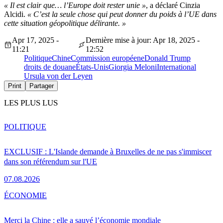
« Il est clair que… l’Europe doit rester unie »
, a déclaré Cinzia
Alcidi.
« C’est la seule chose qui peut donner du poids à l’UE dans
cette situation géopolitique délirante. »
Apr 17, 2025 -
Dernière mise à jour: Apr 18, 2025 -
11:21
12:52
Politique
Chine
Commission européene
Donald Trump
droits de douane
États-Unis
Giorgia Meloni
International
Ursula von der Leyen
Print
Partager
LES PLUS LUS
POLITIQUE
EXCLUSIF : L'Islande demande à Bruxelles de ne pas s'immiscer
dans son référendum sur l'UE
07.08.2026
ÉCONOMIE
Merci la Chine : elle a sauvé l’économie mondiale