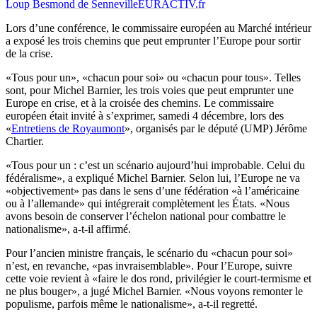
Loup Besmond de Senneville
EURACTIV.fr
Lors d’une conférence, le commissaire européen au Marché intérieur
a exposé les trois chemins que peut emprunter l’Europe pour sortir
de la crise.
«Tous pour un», «chacun pour soi» ou «chacun pour tous». Telles
sont, pour Michel Barnier, les trois voies que peut emprunter une
Europe en crise, et à la croisée des chemins. Le commissaire
européen était invité à s’exprimer, samedi 4 décembre, lors des
«
Entretiens de Royaumont
», organisés par le député (UMP) Jérôme
Chartier.
«Tous pour un : c’est un scénario aujourd’hui improbable. Celui du
fédéralisme», a expliqué Michel Barnier. Selon lui, l’Europe ne va
«objectivement» pas dans le sens d’une fédération «à l’américaine
ou à l’allemande» qui intégrerait complètement les États. «Nous
avons besoin de conserver l’échelon national pour combattre le
nationalisme», a-t-il affirmé.
Pour l’ancien ministre français, le scénario du «chacun pour soi»
n’est, en revanche, «pas invraisemblable». Pour l’Europe, suivre
cette voie revient à «faire le dos rond, privilégier le court-termisme et
ne plus bouger», a jugé Michel Barnier. «Nous voyons remonter le
populisme, parfois même le nationalisme», a-t-il regretté.