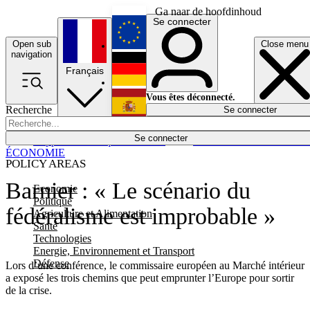
Ga naar de hoofdinhoud
Se connecter
Open sub
Close menu
English
navigation
Français
Deutsch
Vous êtes déconnecté.
Recherche
Se connecter
Español
Lumières éteintes
Se connecter
Rapporteur
Politique
Économie
Newsletters
Evénements
Em
ÉCONOMIE
POLICY AREAS
Barnier : « Le scénario du
Economie
Politique
fédéralisme est improbable »
Agriculture et Alimentation
Santé
Technologies
Energie, Environnement et Transport
Défense
Lors d’une conférence, le commissaire européen au Marché intérieur
a exposé les trois chemins que peut emprunter l’Europe pour sortir
de la crise.