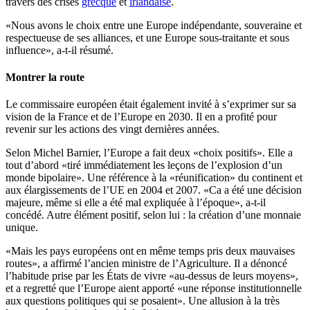
travers des crises
grecque
et
irlandaise
.
«Nous avons le choix entre une Europe indépendante, souveraine et
respectueuse de ses alliances, et une Europe sous-traitante et sous
influence», a-t-il résumé.
Montrer la route
Le commissaire européen était également invité à s’exprimer sur sa
vision de la France et de l’Europe en 2030. Il en a profité pour
revenir sur les actions des vingt dernières années.
Selon Michel Barnier, l’Europe a fait deux «choix positifs». Elle a
tout d’abord «tiré immédiatement les leçons de l’explosion d’un
monde bipolaire». Une référence à la «réunification» du continent et
aux élargissements de l’UE en 2004 et 2007. «Ca a été une décision
majeure, même si elle a été mal expliquée à l’époque», a-t-il
concédé. Autre élément positif, selon lui : la création d’une monnaie
unique.
«Mais les pays européens ont en même temps pris deux mauvaises
routes», a affirmé l’ancien ministre de l’Agriculture. Il a dénoncé
l’habitude prise par les États de vivre «au-dessus de leurs moyens»,
et a regretté que l’Europe aient apporté «une réponse institutionnelle
aux questions politiques qui se posaient». Une allusion à la très