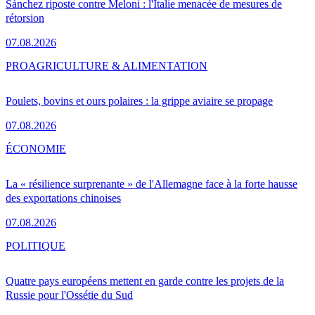
Sánchez riposte contre Meloni : l'Italie menacée de mesures de
rétorsion
07.08.2026
PRO
AGRICULTURE & ALIMENTATION
Poulets, bovins et ours polaires : la grippe aviaire se propage
07.08.2026
ÉCONOMIE
La « résilience surprenante » de l'Allemagne face à la forte hausse
des exportations chinoises
07.08.2026
POLITIQUE
Quatre pays européens mettent en garde contre les projets de la
Russie pour l'Ossétie du Sud