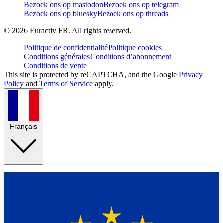
Bezoek ons op mastodon
Bezoek ons op telegram
Bezoek ons op bluesky
Bezoek ons op threads
©
2026
Euractiv FR. All rights reserved.
Politique de confidentialité
Politique cookies
Conditions générales
Conditions d’abonnement
Conditions de vente
This site is protected by reCAPTCHA, and the Google
Privacy
Policy
and
Terms of Service
apply.
Français