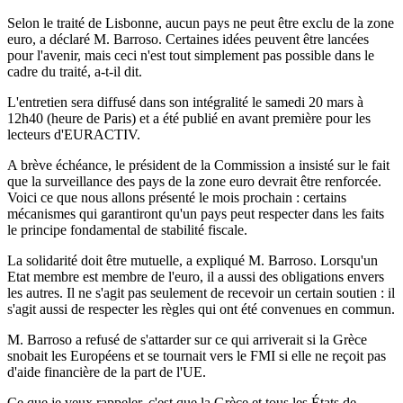
Selon le traité de Lisbonne, aucun pays ne peut être exclu de la zone
euro, a déclaré M. Barroso. Certaines idées peuvent être lancées
pour l'avenir, mais ceci n'est tout simplement pas possible dans le
cadre du traité, a-t-il dit.
L'entretien sera diffusé dans son intégralité le samedi 20 mars à
12h40 (heure de Paris) et a été publié en avant première pour les
lecteurs d'EURACTIV.
A brève échéance, le président de la Commission a insisté sur le fait
que la surveillance des pays de la zone euro devrait être renforcée.
Voici ce que nous allons présenté le mois prochain : certains
mécanismes qui garantiront qu'un pays peut respecter dans les faits
le principe fondamental de stabilité fiscale.
La solidarité doit être mutuelle, a expliqué M. Barroso. Lorsqu'un
Etat membre est membre de l'euro, il a aussi des obligations envers
les autres. Il ne s'agit pas seulement de recevoir un certain soutien : il
s'agit aussi de respecter les règles qui ont été convenues en commun.
M. Barroso a refusé de s'attarder sur ce qui arriverait si la Grèce
snobait les Européens et se tournait vers le FMI si elle ne reçoit pas
d'aide financière de la part de l'UE.
Ce que je veux rappeler, c'est que la Grèce et tous les États de