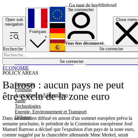
Ga naar de hoofdinhoud
Se connecter
Open sub
Close menu
English
navigation
Français
Deutsch
Vous êtes déconnecté.
Recherche
Se connecter
Español
Lumières éteintes
Se connecter
Rapporteur
Politique
Économie
Newsletters
Evénements
Em
ÉCONOMIE
POLICY AREAS
Barroso : aucun pays ne peut
Economie
Politique
être exclu de la zone euro
Agriculture et Alimentation
Santé
Technologies
Energie, Environnement et Transport
Défense
Dans un entretien diffusé en amont d'un sommet européen prévu la
semaine prochaine, le président de la Commission européenne José
Manuel Barroso a déclaré que l'expulsion d'un pays de la zone euro,
comme suggéré par la chancelière allemande Mme Merkel, serait