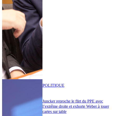
POLITIQUE
Juncker reproche le flirt du PPE avec
l’extrême droite et exhorte Weber à jouer
cartes sur table