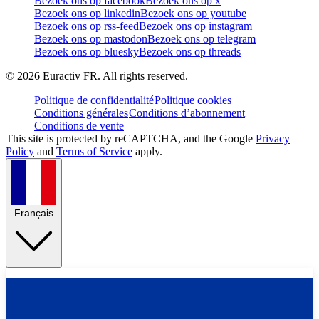
Bezoek ons op facebook
Bezoek ons op x
Bezoek ons op linkedin
Bezoek ons op youtube
Bezoek ons op rss-feed
Bezoek ons op instagram
Bezoek ons op mastodon
Bezoek ons op telegram
Bezoek ons op bluesky
Bezoek ons op threads
©
2026
Euractiv FR. All rights reserved.
Politique de confidentialité
Politique cookies
Conditions générales
Conditions d’abonnement
Conditions de vente
This site is protected by reCAPTCHA, and the Google
Privacy
Policy
and
Terms of Service
apply.
Français