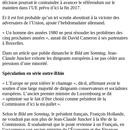
décision pourrait le contraindre à avancer le référendum sur le
maintien dans l’UE prévu d’ici la fin 2017.
Et il est fort probable qu’un tel scrutin aboutirait à la victoire des
adversaires de l’Union, ajoute l’hebdomadaire allemand.
« Un homme des années 1980 ne peut résoudre les problèmes des
cinq prochaines années », aurait dit David Cameron à ses partenaires
à Bruxelles.
Dans un article que publie dimanche le
Bild am Sonntag
, Jean-
Claude Juncker exhorte les dirigeants européens à ne pas céder aux
pressions d’une minorité.
Spéculation en série outre-Rhin
« L’Europe ne peut tolérer le chantage », dit-il, affirmant avoir le
soutien d’une large majorité de dirigeants conservateurs et socialistes
européens. L’ancien premier ministre du Luxembourg se dit
« optimiste sur le fait d’être choisi comme président de la
Commission d’ici la mi-juillet ».
Selon le
Bild am Sonntag
, le président français, François Hollande,
ne voudrait pas non plus de Jean-Claude Juncker à la tête de la
Commission. Il souhaiterait que le poste revienne à un Français, en
l’occurrence son ancien ministre de l’Économie et des Finances,