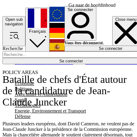
Ga naar de hoofdinhoud
Se connecter
Open sub
Close menu
English
navigation
Français
Deutsch
Vous êtes déconnecté.
Recherche
Se connecter
Español
Lumières éteintes
Se connecter
Rapporteur
Politique
Économie
Newsletters
Evénements
Em
POLICY AREAS
Bataille de chefs d'État autour
Economie
de la candidature de Jean-
Politique
Agriculture et Alimentation
Claude Juncker
Santé
Technologies
Energie, Environnement et Transport
Défense
Plusieurs leaders européens, dont David Cameron, ne veulent pas de
Jean-Claude Juncker à la présidence de la Commission européenne.
Mais la chancelière allemande le soutient clairement désormais, tout