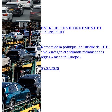
ENERGIE, ENVIRONNEMENT ET
TRANSPORT
Refonte de la politique industrielle de l’UE
: Volkswagen et Stellantis réclament des
règles « made in Europe »
05.02.2026