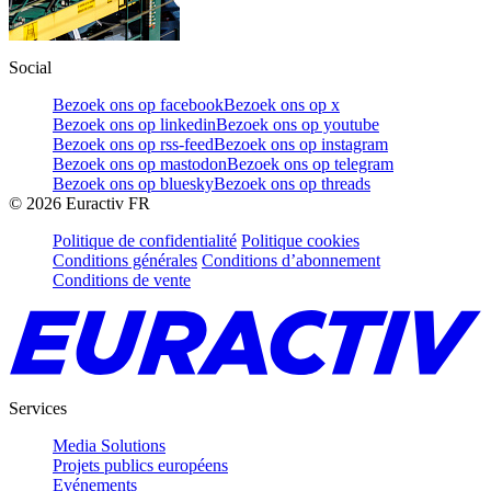
Social
Bezoek ons op facebook
Bezoek ons op x
Bezoek ons op linkedin
Bezoek ons op youtube
Bezoek ons op rss-feed
Bezoek ons op instagram
Bezoek ons op mastodon
Bezoek ons op telegram
Bezoek ons op bluesky
Bezoek ons op threads
©
2026
Euractiv FR
Politique de confidentialité
Politique cookies
Conditions générales
Conditions d’abonnement
Conditions de vente
Services
Media Solutions
Projets publics européens
Evénements