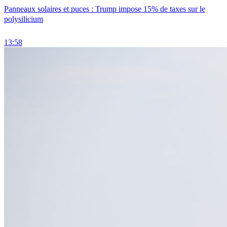
Panneaux solaires et puces : Trump impose 15% de taxes sur le
polysilicium
13:58