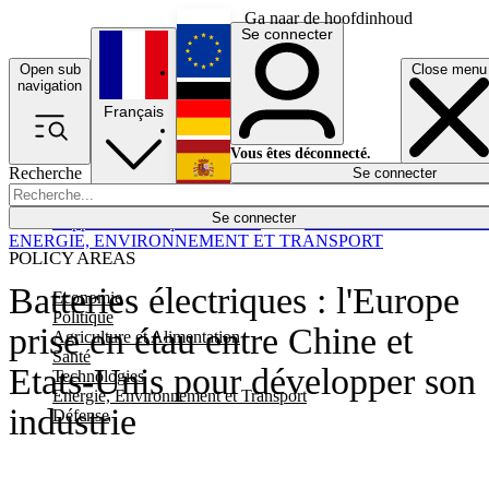
Ga naar de hoofdinhoud
Se connecter
Open sub
Close menu
English
navigation
Français
Deutsch
Vous êtes déconnecté.
Recherche
Se connecter
Español
Lumières éteintes
Se connecter
Rapporteur
Politique
Économie
Newsletters
Evénements
Em
ENERGIE, ENVIRONNEMENT ET TRANSPORT
POLICY AREAS
Batteries électriques : l'Europe
Economie
Politique
prise en étau entre Chine et
Agriculture et Alimentation
Santé
Etats-Unis pour développer son
Technologies
Energie, Environnement et Transport
industrie
Défense