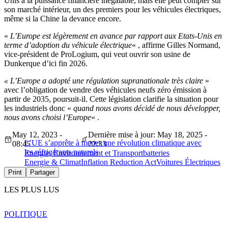
Unis à la puissance financière inégalable, mais elle peut compter sur
son marché intérieur, un des premiers pour les véhicules électriques,
même si la Chine la devance encore.
«
L’Europe est légèrement en avance par rapport aux Etats-Unis en
terme d’adoption du véhicule électrique
« , affirme Gilles Normand,
vice-président de ProLogium, qui veut ouvrir son usine de
Dunkerque d’ici fin 2026.
« L’Europe a adopté une régulation supranationale très claire
»
avec l’obligation de vendre des véhicules neufs zéro émission à
partir de 2035, poursuit-il. Cette législation clarifie la situation pour
les industriels donc «
quand nous avons décidé de nous développer,
nous avons choisi l’Europe
« .
May 12, 2023 -
Dernière mise à jour: May 18, 2025 -
L’UE s’apprête à mener une révolution climatique avec
08:45
22:33
les réfrigérants naturels
Energie, Environnement et Transport
batteries
Energie & Climat
Inflation Reduction Act
Voitures Électriques
Print
Partager
LES PLUS LUS
POLITIQUE