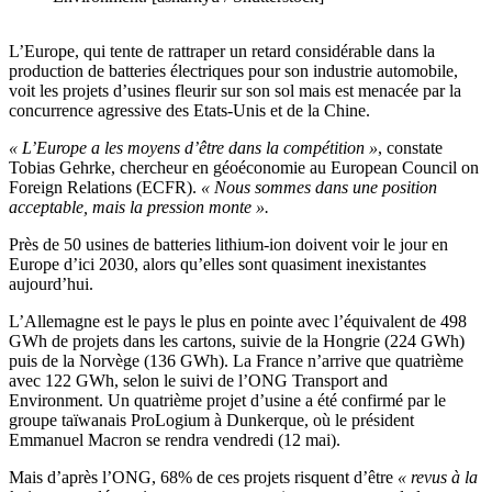
L’Europe, qui tente de rattraper un retard considérable dans la
production de batteries électriques pour son industrie automobile,
voit les projets d’usines fleurir sur son sol mais est menacée par la
concurrence agressive des Etats-Unis et de la Chine.
« L’Europe a les moyens d’être dans la compétition »
, constate
Tobias Gehrke, chercheur en géoéconomie au European Council on
Foreign Relations (ECFR).
« Nous sommes dans une position
acceptable, mais la pression monte ».
Près de 50 usines de batteries lithium-ion doivent voir le jour en
Europe d’ici 2030, alors qu’elles sont quasiment inexistantes
aujourd’hui.
L’Allemagne est le pays le plus en pointe avec l’équivalent de 498
GWh de projets dans les cartons, suivie de la Hongrie (224 GWh)
puis de la Norvège (136 GWh). La France n’arrive que quatrième
avec 122 GWh, selon le suivi de l’ONG Transport and
Environment. Un quatrième projet d’usine a été confirmé par le
groupe taïwanais ProLogium à Dunkerque, où le président
Emmanuel Macron se rendra vendredi (12 mai).
Mais d’après l’ONG, 68% de ces projets risquent d’être
« revus à la