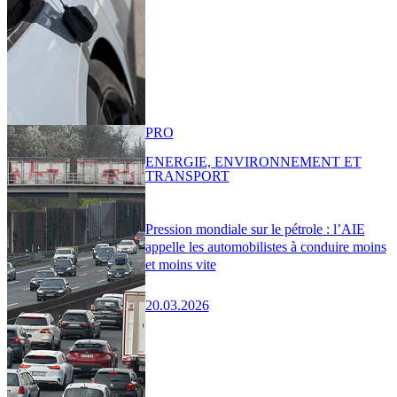
PRO
ENERGIE, ENVIRONNEMENT ET
TRANSPORT
Pression mondiale sur le pétrole : l’AIE
appelle les automobilistes à conduire moins
et moins vite
20.03.2026