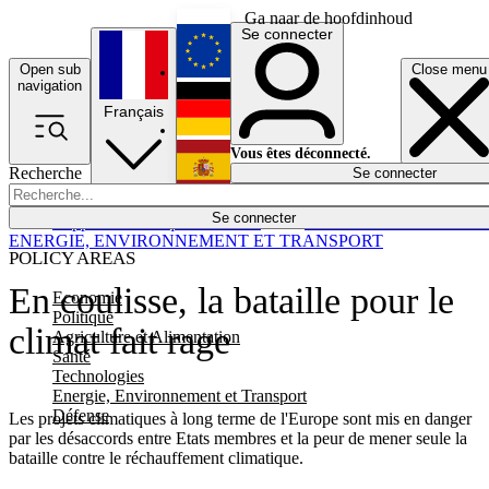
Ga naar de hoofdinhoud
Se connecter
Open sub
Close menu
English
navigation
Français
Deutsch
Vous êtes déconnecté.
Recherche
Se connecter
Español
Lumières éteintes
Se connecter
Rapporteur
Politique
Économie
Newsletters
Evénements
Em
ENERGIE, ENVIRONNEMENT ET TRANSPORT
POLICY AREAS
En coulisse, la bataille pour le
Economie
Politique
climat fait rage
Agriculture et Alimentation
Santé
Technologies
Energie, Environnement et Transport
Défense
Les projets climatiques à long terme de l'Europe sont mis en danger
par les désaccords entre Etats membres et la peur de mener seule la
bataille contre le réchauffement climatique.