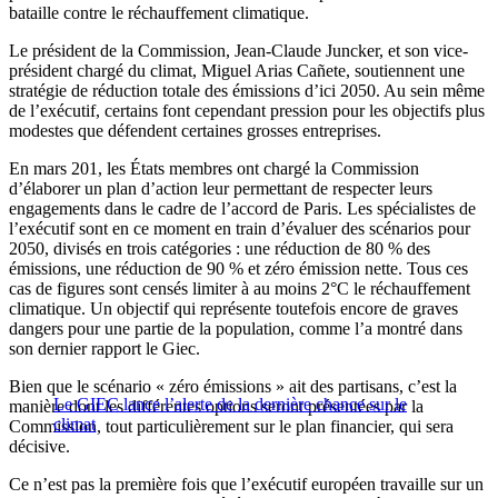
bataille contre le réchauffement climatique.
Le président de la Commission, Jean-Claude Juncker, et son vice-
président chargé du climat, Miguel Arias Cañete, soutiennent une
stratégie de réduction totale des émissions d’ici 2050. Au sein même
de l’exécutif, certains font cependant pression pour les objectifs plus
modestes que défendent certaines grosses entreprises.
En mars 201, les États membres ont chargé la Commission
d’élaborer un plan d’action leur permettant de respecter leurs
engagements dans le cadre de l’accord de Paris. Les spécialistes de
l’exécutif sont en ce moment en train d’évaluer des scénarios pour
2050, divisés en trois catégories : une réduction de 80 % des
émissions, une réduction de 90 % et zéro émission nette. Tous ces
cas de figures sont censés limiter à au moins 2°C le réchauffement
climatique. Un objectif qui représente toutefois encore de graves
dangers pour une partie de la population, comme l’a montré dans
son dernier rapport le Giec.
Bien que le scénario « zéro émissions » ait des partisans, c’est la
Le GIEC lance l’alerte de la dernière chance sur le
manière dont les différentes options seront présentées par la
climat
Commission, tout particulièrement sur le plan financier, qui sera
décisive.
Ce n’est pas la première fois que l’exécutif européen travaille sur un