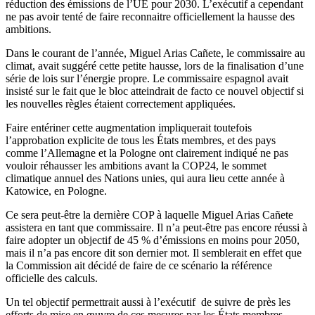
réduction des émissions de l’UE pour 2030. L’exécutif a cependant
ne pas avoir tenté de faire reconnaitre officiellement la hausse des
ambitions.
Dans le courant de l’année, Miguel Arias Cañete, le commissaire au
climat, avait suggéré cette petite hausse, lors de la finalisation d’une
série de lois sur l’énergie propre. Le commissaire espagnol avait
insisté sur le fait que le bloc atteindrait de facto ce nouvel objectif si
les nouvelles règles étaient correctement appliquées.
Faire entériner cette augmentation impliquerait toutefois
l’approbation explicite de tous les États membres, et des pays
comme l’Allemagne et la Pologne ont clairement indiqué ne pas
vouloir réhausser les ambitions avant la COP24, le sommet
climatique annuel des Nations unies, qui aura lieu cette année à
Katowice, en Pologne.
Ce sera peut-être la dernière COP à laquelle Miguel Arias Cañete
assistera en tant que commissaire. Il n’a peut-être pas encore réussi à
faire adopter un objectif de 45 % d’émissions en moins pour 2050,
mais il n’a pas encore dit son dernier mot. Il semblerait en effet que
la Commission ait décidé de faire de ce scénario la référence
officielle des calculs.
Un tel objectif permettrait aussi à l’exécutif de suivre de près les
efforts de mise en œuvre de ces mesures par les États membres.