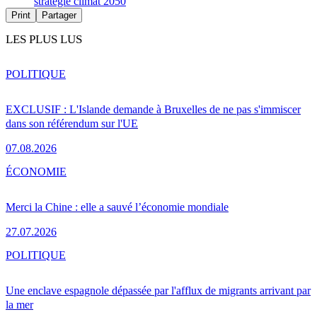
stratégie climat 2050
Print
Partager
LES PLUS LUS
POLITIQUE
EXCLUSIF : L'Islande demande à Bruxelles de ne pas s'immiscer
dans son référendum sur l'UE
07.08.2026
ÉCONOMIE
Merci la Chine : elle a sauvé l’économie mondiale
27.07.2026
POLITIQUE
Une enclave espagnole dépassée par l'afflux de migrants arrivant par
la mer