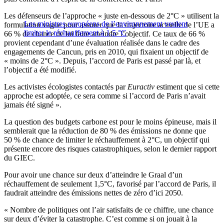
Les défenseurs de l’approche « juste en-dessous de 2°C » utilisent la
Les ministres européens de l’environnement veulent
formulation vague pour assurer que la trajectoire actuelle de l’UE a
limiter le réchauffement à 1,5 °C
66 % de chance de lui faire atteindre l’objectif. Ce taux de 66 %
provient cependant d’une évaluation réalisée dans le cadre des
engagements de Cancun, pris en 2010, qui fixaient un objectif de
« moins de 2°C ». Depuis, l’accord de Paris est passé par là, et
l’objectif a été modifié.
Les activistes écologistes contactés par
Euractiv
estiment que si cette
approche est adoptée, ce sera comme si l’accord de Paris n’avait
jamais été signé ».
La question des budgets carbone est pour le moins épineuse, mais il
semblerait que la réduction de 80 % des émissions ne donne que
50 % de chance de limiter le réchauffement à 2°C, un objectif qui
présente encore des risques catastrophiques, selon le dernier rapport
du GIEC.
Pour avoir une chance sur deux d’atteindre le Graal d’un
réchauffement de seulement 1,5°C, favorisé par l’accord de Paris, il
faudrait atteindre des émissions nettes de zéro d’ici 2050.
« Nombre de politiques ont l’air satisfaits de ce chiffre, une chance
sur deux d’éviter la catastrophe. C’est comme si on jouait à la