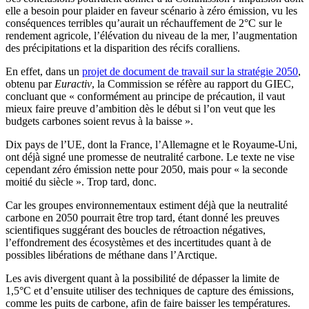
elle a besoin pour plaider en faveur scénario à zéro émission, vu les
conséquences terribles qu’aurait un réchauffement de 2°C sur le
rendement agricole, l’élévation du niveau de la mer, l’augmentation
des précipitations et la disparition des récifs coralliens.
En effet, dans un
projet de document de travail sur la stratégie 2050
,
obtenu par
Euractiv
, la Commission se réfère au rapport du GIEC,
concluant que « conformément au principe de précaution, il vaut
mieux faire preuve d’ambition dès le début si l’on veut que les
budgets carbones soient revus à la baisse ».
Dix pays de l’UE, dont la France, l’Allemagne et le Royaume-Uni,
ont déjà signé une promesse de neutralité carbone. Le texte ne vise
cependant zéro émission nette pour 2050, mais pour « la seconde
moitié du siècle ». Trop tard, donc.
Car les groupes environnementaux estiment déjà que la neutralité
carbone en 2050 pourrait être trop tard, étant donné les preuves
scientifiques suggérant des boucles de rétroaction négatives,
l’effondrement des écosystèmes et des incertitudes quant à de
possibles libérations de méthane dans l’Arctique.
Les avis divergent quant à la possibilité de dépasser la limite de
1,5°C et d’ensuite utiliser des techniques de capture des émissions,
comme les puits de carbone, afin de faire baisser les températures.