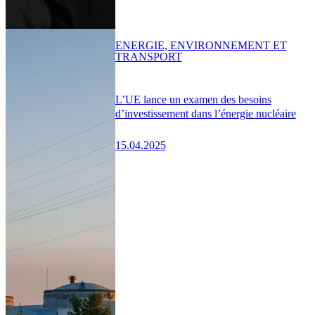
ENERGIE, ENVIRONNEMENT ET
TRANSPORT
L’UE lance un examen des besoins
d’investissement dans l’énergie nucléaire
15.04.2025