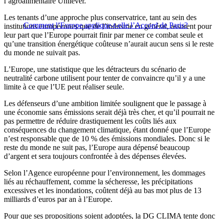
l’agroalimentaire Unilever.
Les tenants d’une approche plus conservatrice, tant au sein des
Comment l’Europe applique-t-elle l’Accord de Paris?
institutions européennes que de l’industrie en général, assurent pour
leur part que l’Europe pourrait finir par mener ce combat seule et
qu’une transition énergétique coûteuse n’aurait aucun sens si le reste
du monde ne suivait pas.
L’Europe, une statistique que les détracteurs du scénario de
neutralité carbone utilisent pour tenter de convaincre qu’il y a une
limite à ce que l’UE peut réaliser seule.
Les défenseurs d’une ambition limitée soulignent que le passage à
une économie sans émissions serait déjà très cher, et qu’il pourrait ne
pas permettre de réduire drastiquement les coûts liés aux
conséquences du changement climatique, étant donné que l’Europe
n’est responsable que de 10 % des émissions mondiales. Donc si le
reste du monde ne suit pas, l’Europe aura dépensé beaucoup
d’argent et sera toujours confrontée à des dépenses élevées.
Selon l’Agence européenne pour l’environnement, les dommages
liés au réchauffement, comme la sécheresse, les précipitations
excessives et les inondations, coûtent déjà au bas mot plus de 13
milliards d’euros par an à l’Europe.
Pour que ses propositions soient adoptées, la DG CLIMA tente donc