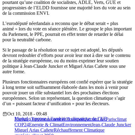
pourtant qu’une coalition de socialistes, ADLE, Verts, GUE et
progressistes de l’ELDD fournisse une majorité lors du vote au sein
de la commission ENVI.
L’eurodéputé néerlandais a reconnu que le débat serait « plus
animé » lors du vote en séance plénière. Le groupe le plus important
du Parlement, le PPE, pourrait en effet tenter de retarder le délai
pour la neutralité carbone.
Si le passage de la résolution sur ce sujet est adopté, les députés
devront redoubler d’efforts pour avoir leur mot à dire sur le contenu
de la stratégie européenne, ou du moins exprimer leur soutien
politique à Jean-Claude Juncker et Miguel Arias Cañete sous une
autre forme.
Plusieurs fonctionnaires européens ont confié espérer que la stratégie
à long terme soit suffisamment élaborée dans les mois à venir pour
pouvoir jouer un rôle substantiel lors des prochaines élections
européennes. Selon un représentant, la question climatique s’agir
d’un « puissant facteur d’unification » pour les électeurs.
Oct 10, 2018 - 09:48
Merkel s’oppose à l’ambition climatique de l’UE
Energie, Environnement et Transport
Accord de Paris
climat
COP24
Energie & Climat
Environnement
Jean-Claude Juncker
Miguel Arias Cañete
Réchauffement Climatique