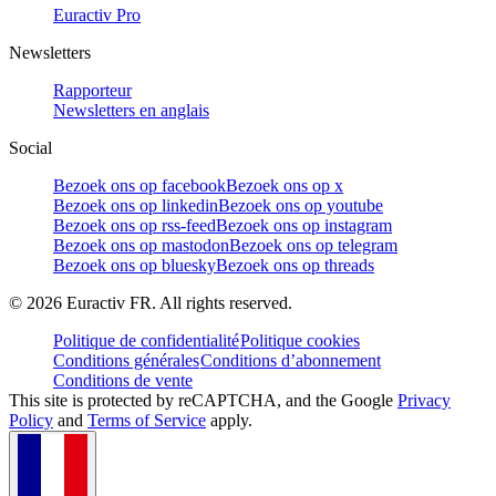
Euractiv Pro
Newsletters
Rapporteur
Newsletters en anglais
Social
Bezoek ons op facebook
Bezoek ons op x
Bezoek ons op linkedin
Bezoek ons op youtube
Bezoek ons op rss-feed
Bezoek ons op instagram
Bezoek ons op mastodon
Bezoek ons op telegram
Bezoek ons op bluesky
Bezoek ons op threads
©
2026
Euractiv FR. All rights reserved.
Politique de confidentialité
Politique cookies
Conditions générales
Conditions d’abonnement
Conditions de vente
This site is protected by reCAPTCHA, and the Google
Privacy
Policy
and
Terms of Service
apply.