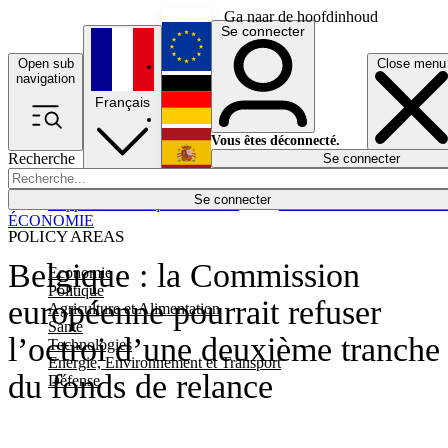
Ga naar de hoofdinhoud
Se connecter
Open sub
Close menu
English
navigation
Français
Deutsch
Vous êtes déconnecté.
Recherche
Se connecter
Español
Lumières éteintes
Se connecter
Rapporteur
Politique
Économie
Newsletters
Evénements
Em
ÉCONOMIE
POLICY AREAS
Belgique : la Commission
Economie
Politique
européenne pourrait refuser
Agriculture et Alimentation
Santé
l’octroi d’une deuxième tranche
Technologies
Energie, Environnement et Transport
du fonds de relance
Défense