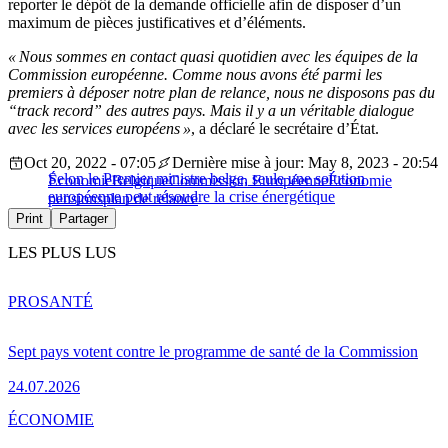
reporter le dépôt de la demande officielle afin de disposer d’un
maximum de pièces justificatives et d’éléments.
« Nous sommes en contact quasi quotidien avec les équipes de la
Commission européenne. Comme nous avons été parmi les
premiers à déposer notre plan de relance, nous ne disposons pas du
“track record” des autres pays. Mais il y a un véritable dialogue
avec les services européens »
, a déclaré le secrétaire d’État.
Oct 20, 2022 - 07:05
Dernière mise à jour: May 8, 2023 - 20:54
Selon le Premier ministre belge, seule une solution
Économie
Belgique
Commission Européenne
Économie
européenne peut résoudre la crise énergétique
pensions
plan de relance
Print
Partager
LES PLUS LUS
PRO
SANTÉ
Sept pays votent contre le programme de santé de la Commission
24.07.2026
ÉCONOMIE