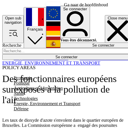
Ga naar de hoofdinhoud
Se connecter
Open sub
Close menu
English
navigation
Français
Deutsch
Vous êtes déconnecté.
Recherche
Se connecter
Español
Lumières éteintes
Se connecter
Rapporteur
Politique
Économie
Newsletters
Evénements
Em
ENERGIE, ENVIRONNEMENT ET TRANSPORT
POLICY AREAS
Des fonctionnaires européens
Economie
Politique
surexposés à la pollution de
Agriculture et Alimentation
Santé
l'air
Technologies
Energie, Environnement et Transport
Défense
Les taux de dioxyde d'azote s'envolent dans le quartier européen de
Bruxelles. La Commission européenne a engagé des poursuites