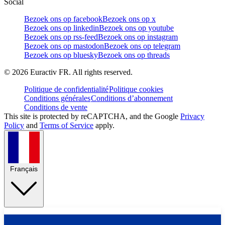
Social
Bezoek ons op facebook
Bezoek ons op x
Bezoek ons op linkedin
Bezoek ons op youtube
Bezoek ons op rss-feed
Bezoek ons op instagram
Bezoek ons op mastodon
Bezoek ons op telegram
Bezoek ons op bluesky
Bezoek ons op threads
©
2026
Euractiv FR. All rights reserved.
Politique de confidentialité
Politique cookies
Conditions générales
Conditions d’abonnement
Conditions de vente
This site is protected by reCAPTCHA, and the Google
Privacy
Policy
and
Terms of Service
apply.
Français