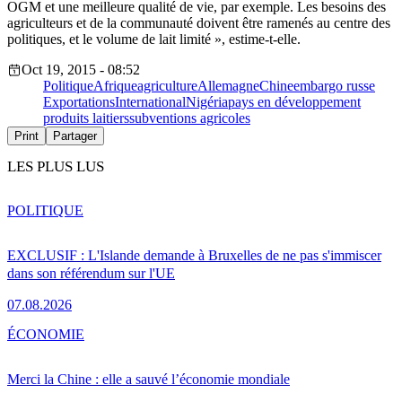
OGM et une meilleure qualité de vie, par exemple. Les besoins des
agriculteurs et de la communauté doivent être ramenés au centre des
politiques, et le volume de lait limité », estime-t-elle.
Oct 19, 2015 - 08:52
Politique
Afrique
agriculture
Allemagne
Chine
embargo russe
Exportations
International
Nigéria
pays en développement
produits laitiers
subventions agricoles
Print
Partager
LES PLUS LUS
POLITIQUE
EXCLUSIF : L'Islande demande à Bruxelles de ne pas s'immiscer
dans son référendum sur l'UE
07.08.2026
ÉCONOMIE
Merci la Chine : elle a sauvé l’économie mondiale