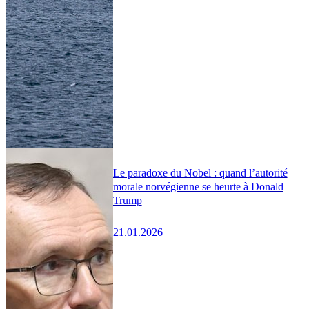
Le paradoxe du Nobel : quand l’autorité
morale norvégienne se heurte à Donald
Trump
21.01.2026