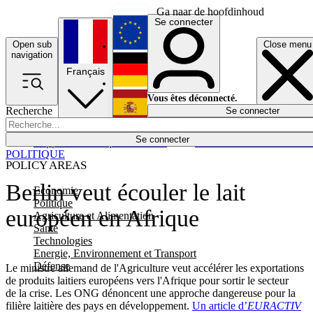
Ga naar de hoofdinhoud
Se connecter
Open sub
Close menu
English
navigation
Français
Deutsch
Vous êtes déconnecté.
Recherche
Se connecter
Español
Lumières éteintes
Se connecter
Rapporteur
Politique
Économie
Newsletters
Evénements
Em
POLITIQUE
POLICY AREAS
Berlin veut écouler le lait
Economie
Politique
européen en Afrique
Agriculture et Alimentation
Santé
Technologies
Energie, Environnement et Transport
Défense
Le ministre allemand de l'Agriculture veut accélérer les exportations
de produits laitiers européens vers l'Afrique pour sortir le secteur
de la crise. Les ONG dénoncent une approche dangereuse pour la
filière laitière des pays en développement.
Un article d’
EURACTIV