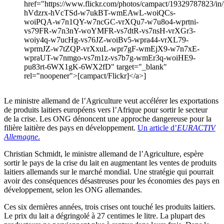
href="https://www.flickr.com/photos/campact/19329787823/in/p
hVdzrx-hVcTSd-w7ukBT-wmEAwL-woiQCs-
woiPQA-w7n1QY-w7ncGC-vrXQu7-w7u8o4-wprtni-
vs79FR-w7n3nY-woYMFR-vs7dtR-vs7nsH-vrXGr3-
woiy4q-w7ucHg-vs76JZ-woiBv5-wpra44-vrXL79-
wprmJZ-w7tZQP-vrXxuL-wpr7gF-wmEjX9-w7n7xE-
wpraUT-w7nmgo-vs7m1z-vs7b7g-wmEr3q-woiHE9-
pu83rt-6WX1gK-6WX2fD" target="_blank"
rel="noopener">[campact/Flickr]</a>]
Le ministre allemand de l’Agriculture veut accélérer les exportations
de produits laitiers européens vers l’Afrique pour sortir le secteur
de la crise. Les ONG dénoncent une approche dangereuse pour la
filière laitière des pays en développement.
Un article d’
EURACTIV
Allemagne
.
Christian Schmidt, le ministre allemand de l’Agriculture, espère
sortir le pays de la crise du lait en augmentant les ventes de produits
laitiers allemands sur le marché mondial. Une stratégie qui pourrait
avoir des conséquences désastreuses pour les économies des pays en
développement, selon les ONG allemandes.
Ces six dernières années, trois crises ont touché les produits laitiers.
Le prix du lait a dégringolé à 27 centimes le litre. La plupart des