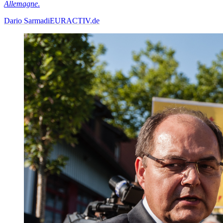
Allemagne
.
Dario Sarmadi
EURACTIV.de