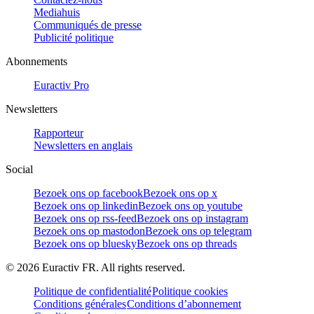
Mediahuis
Communiqués de presse
Publicité politique
Abonnements
Euractiv Pro
Newsletters
Rapporteur
Newsletters en anglais
Social
Bezoek ons op facebook
Bezoek ons op x
Bezoek ons op linkedin
Bezoek ons op youtube
Bezoek ons op rss-feed
Bezoek ons op instagram
Bezoek ons op mastodon
Bezoek ons op telegram
Bezoek ons op bluesky
Bezoek ons op threads
©
2026
Euractiv FR. All rights reserved.
Politique de confidentialité
Politique cookies
Conditions générales
Conditions d’abonnement