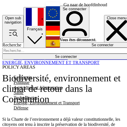
Ga naar de hoofdinhoud
Se connecter
Open sub
Close menu
English
navigation
Français
Deutsch
Vous êtes déconnecté.
Recherche
Se connecter
Español
Lumières éteintes
Se connecter
Rapporteur
Politique
Économie
Newsletters
Evénements
Em
ENERGIE, ENVIRONNEMENT ET TRANSPORT
POLICY AREAS
Biodiversité, environnement et
Economie
Politique
climat de retour dans la
Agriculture et Alimentation
Santé
Constitution
Technologies
Energie, Environnement et Transport
Défense
Si la Charte de l’environnement a déjà valeur constitutionnelle, les
citoyens ont tenu à inscrire la préservation de la biodiversité, de