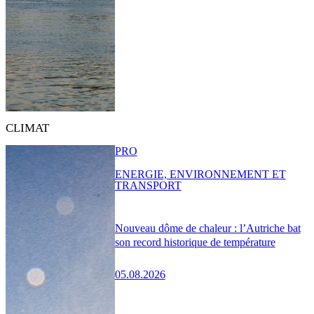
CLIMAT
PRO
ENERGIE, ENVIRONNEMENT ET
TRANSPORT
Nouveau dôme de chaleur : l’Autriche bat
son record historique de température
05.08.2026