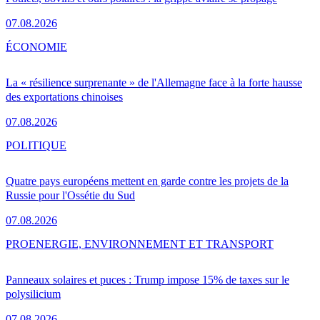
07.08.2026
ÉCONOMIE
La « résilience surprenante » de l'Allemagne face à la forte hausse
des exportations chinoises
07.08.2026
POLITIQUE
Quatre pays européens mettent en garde contre les projets de la
Russie pour l'Ossétie du Sud
07.08.2026
PRO
ENERGIE, ENVIRONNEMENT ET TRANSPORT
Panneaux solaires et puces : Trump impose 15% de taxes sur le
polysilicium
07.08.2026