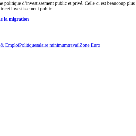
 une politique d’investissement public et privé. Celle-ci est beaucoup plu
ir cet investissement public.
e la migration
e & Emploi
Politique
salaire minimum
travail
Zone Euro