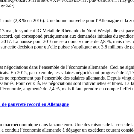
aBmAp-o8zav5-nT8rbk-6VXF4t-ocoPkD-nT7puP-oaircR-nT7riQ-g6
ay</a>]
 21 mois (2,8 % en 2016). Une bonne nouvelle pour l’Allemagne et la z
i 13 mai, le syndicat IG Metall de Rhénanie du Nord Westphalie est parv
l’accord, qui correspond pratiquement aux demandes initiales du syndic
l 2017. La hausse pour 2016 ne sera donc « que » de 2,8 %, mais c’est u
 sur cette décision pour qu’elle puisse s’appliquer aux 3,8 millions de pe
es négociations dans l’ensemble de l’économie allemande. Ceci ne signif
cats. En 2015, par exemple, les salaires négociés ont progressé de 2,1 %.
és ne représentent pas l’ensemble des salaires allemands. Depuis vingt a
lariés. Pour ceux-là, les négociations sont individuelles et libres. La 
de l’économie, augmenté de 2,4 %, mais il faut prendre en compte l’effet 
u de pauvreté record en Allemagne
u macroéconomique dans la zone euro. Une des raisons de la crise de la 
i a conduit l’économie allemande à dégager un excédent courant considé