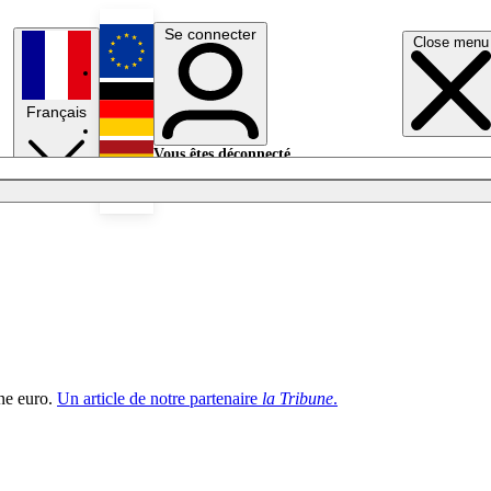
Se connecter
Close menu
English
Français
Deutsch
Vous êtes déconnecté.
Se connecter
Español
Lumières éteintes
one euro.
Un article de notre partenaire
la Tribune
.