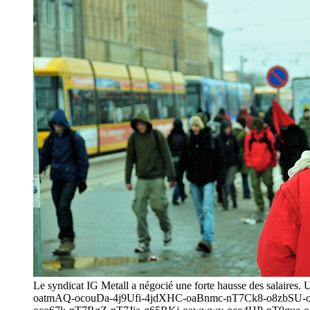
Le syndicat IG Metall a négocié une forte hausse des salaire
oatmAQ-ocouDa-4j9Ufi-4jdXHC-oaBnmc-nT7Ck8-o8zbSU-