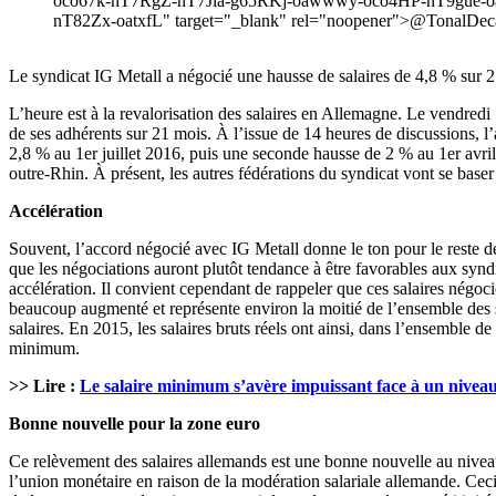
oco67k-nT7RgZ-nT7Jia-g65RKj-oawwwy-oco4HP-nT9gue-o
nT82Zx-oatxfL" target="_blank" rel="noopener">@TonalDec
Le syndicat IG Metall a négocié une hausse de salaires de 4,8 % sur
L’heure est à la revalorisation des salaires en Allemagne. Le vendred
de ses adhérents sur 21 mois. À l’issue de 14 heures de discussions, 
2,8 % au 1er juillet 2016, puis une seconde hausse de 2 % au 1er avri
outre-Rhin. À présent, les autres fédérations du syndicat vont se baser
Accélération
Souvent, l’accord négocié avec IG Metall donne le ton pour le reste d
que les négociations auront plutôt tendance à être favorables aux syndi
accélération. Il convient cependant de rappeler que ces salaires négoci
beaucoup augmenté et représente environ la moitié de l’ensemble des sa
salaires. En 2015, les salaires bruts réels ont ainsi, dans l’ensemble 
minimum.
>> Lire :
Le salaire minimum s’avère impuissant face à un nivea
Bonne nouvelle pour la zone euro
Ce relèvement des salaires allemands est une bonne nouvelle au nivea
l’union monétaire en raison de la modération salariale allemande. Cec