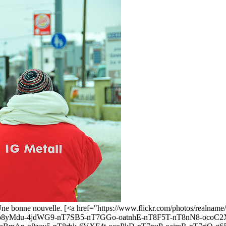
s. Une bonne nouvelle. [<a href="https://www.flickr.com/photos/real
o8yMdu-4jdWG9-nT7SB5-nT7GGo-oatnhE-nT8F5T-nT8nN8-ocoC2X-