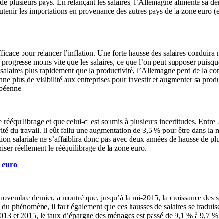
 de plusieurs pays. En relançant les salaires, l’Allemagne alimente sa d
soutenir les importations en provenance des autres pays de la zone euro 
fficace pour relancer l’inflation. Une forte hausse des salaires conduira
rogresse moins vite que les salaires, ce que l’on peut supposer puisque
 salaires plus rapidement que la productivité, l’Allemagne perd de la co
ne plus de visibilité aux entreprises pour investir et augmenter sa produc
opéenne.
équilibrage et que celui-ci est soumis à plusieurs incertitudes. Entre 
té du travail. Il eût fallu une augmentation de 3,5 % pour être dans la 
on salariale ne s’affaiblira donc pas avec deux années de hausse de plu
iser réellement le rééquilibrage de la zone euro.
e euro
novembre dernier, a montré que, jusqu’à la mi-2015, la croissance des s
 du phénomène, il faut également que ces hausses de salaires se tradui
3 et 2015, le taux d’épargne des ménages est passé de 9,1 % à 9,7 %, ré