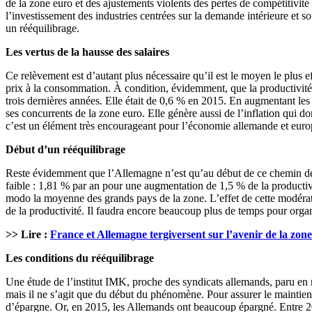
de la zone euro et des ajustements violents des pertes de compétitivité
l’investissement des industries centrées sur la demande intérieure et 
un rééquilibrage.
Les vertus de la hausse des salaires
Ce relèvement est d’autant plus nécessaire qu’il est le moyen le plus e
prix à la consommation. À condition, évidemment, que la productivité p
trois dernières années. Elle était de 0,6 % en 2015. En augmentant les
ses concurrents de la zone euro. Elle génère aussi de l’inflation qui don
c’est un élément très encourageant pour l’économie allemande et eur
Début d’un rééquilibrage
Reste évidemment que l’Allemagne n’est qu’au début de ce chemin de ré
faible : 1,81 % par an pour une augmentation de 1,5 % de la productivi
modo la moyenne des grands pays de la zone. L’effet de cette modérati
de la productivité. Il faudra encore beaucoup plus de temps pour organ
>> Lire :
France et Allemagne tergiversent sur l’avenir de la zon
Les conditions du rééquilibrage
Une étude de l’institut IMK, proche des syndicats allemands, paru en 
mais il ne s’agit que du début du phénomène. Pour assurer le maintien
d’épargne. Or, en 2015, les Allemands ont beaucoup épargné. Entre 201