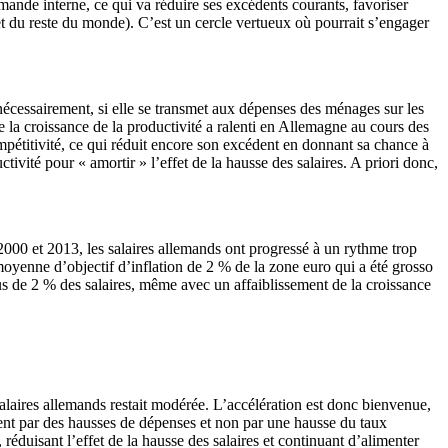
emande interne, ce qui va réduire ses excédents courants, favoriser
(et du reste du monde). C’est un cercle vertueux où pourrait s’engager
 nécessairement, si elle se transmet aux dépenses des ménages sur les
 la croissance de la productivité a ralenti en Allemagne au cours des
mpétitivité, ce qui réduit encore son excédent en donnant sa chance à
tivité pour « amortir » l’effet de la hausse des salaires. A priori donc,
2000 et 2013, les salaires allemands ont progressé à un rythme trop
moyenne d’objectif d’inflation de 2 % de la zone euro qui a été grosso
s de 2 % des salaires, même avec un affaiblissement de la croissance
alaires allemands restait modérée. L’accélération est donc bienvenue,
sent par des hausses de dépenses et non par une hausse du taux
duisant l’effet de la hausse des salaires et continuant d’alimenter