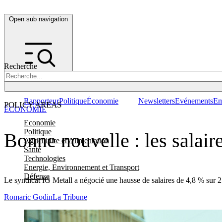
Open sub navigation
Recherche
Rapporteur
Politique
Économie
Newsletters
Evénements
Em
POLICY AREAS
ÉCONOMIE
Economie
Politique
Bonne nouvelle : les salai
Agriculture et Alimentation
Santé
Technologies
Energie, Environnement et Transport
Défense
Le syndicat IG Metall a négocié une hausse de salaires de 4,8 % sur
Romaric Godin
La Tribune