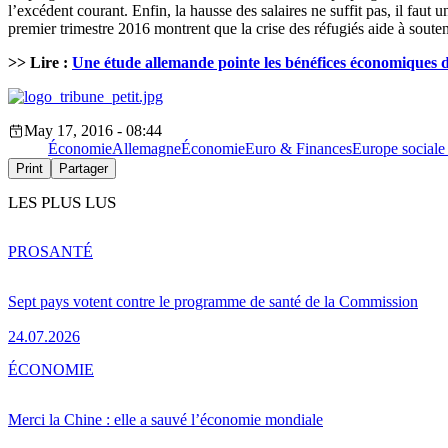
l’excédent courant. Enfin, la hausse des salaires ne suffit pas, il faut
premier trimestre 2016 montrent que la crise des réfugiés aide à souten
>> Lire :
Une étude allemande pointe les bénéfices économiques d
May 17, 2016 - 08:44
Économie
Allemagne
Économie
Euro & Finances
Europe social
Print
Partager
LES PLUS LUS
PRO
SANTÉ
Sept pays votent contre le programme de santé de la Commission
24.07.2026
ÉCONOMIE
Merci la Chine : elle a sauvé l’économie mondiale