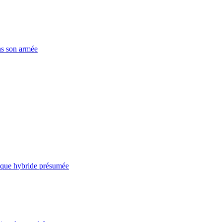
ns son armée
taque hybride présumée