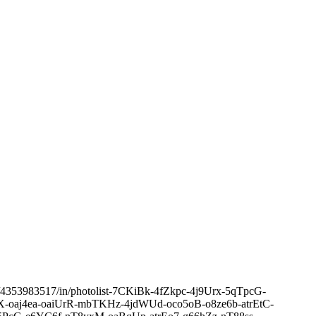
name/4353983517/in/photolist-7CKiBk-4fZkpc-4j9Urx-5qTpcG-
oaj4ea-oaiUrR-mbTKHz-4jdWUd-oco5oB-o8ze6b-atrEtC-