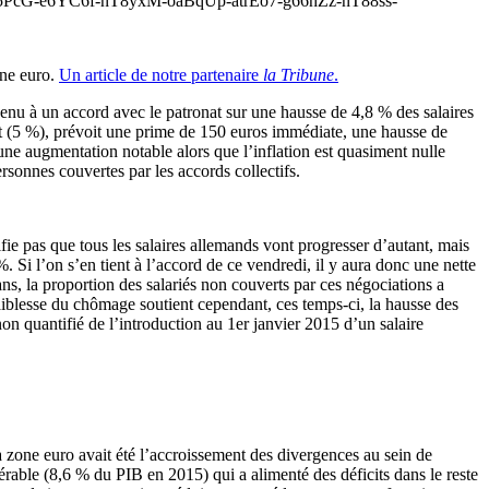
5PcG-e6YC6f-nT8yxM-oaBqUp-atrEo7-g66hZz-nT88ss-
one euro.
Un article de notre partenaire
la Tribune
.
enu à un accord avec le patronat sur une hausse de 4,8 % des salaires
at (5 %), prévoit une prime de 150 euros immédiate, une hausse de
ne augmentation notable alors que l’inflation est quasiment nulle
rsonnes couvertes par les accords collectifs.
ie pas que tous les salaires allemands vont progresser d’autant, mais
 Si l’on s’en tient à l’accord de ce vendredi, il y aura donc une nette
ns, la proportion des salariés non couverts par ces négociations a
faiblesse du chômage soutient cependant, ces temps-ci, la hausse des
non quantifié de l’introduction au 1er janvier 2015 d’un salaire
zone euro avait été l’accroissement des divergences au sein de
rable (8,6 % du PIB en 2015) qui a alimenté des déficits dans le reste