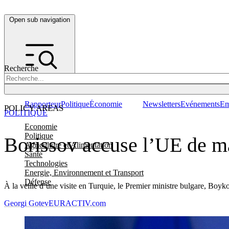
Open sub navigation
Recherche
Rapporteur
Politique
Économie
Newsletters
Evénements
Em
POLICY AREAS
POLITIQUE
Economie
Politique
Borissov accuse l’UE de ma
Agriculture et Alimentation
Santé
Technologies
Energie, Environnement et Transport
Défense
À la veille d’une visite en Turquie, le Premier ministre bulgare, Boyko
Georgi Gotev
EURACTIV.com