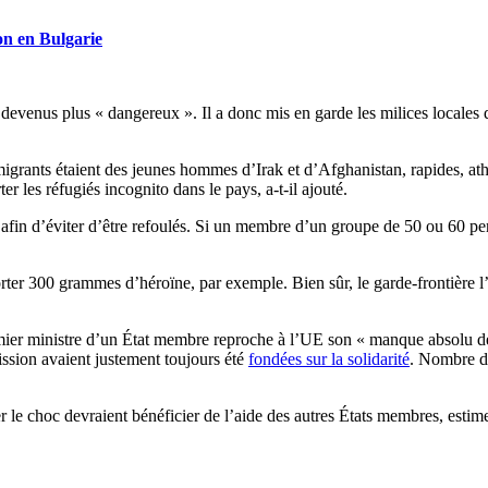
on en Bulgarie
devenus plus « dangereux ». Il a donc mis en garde les milices locales q
 migrants étaient des jeunes hommes d’Irak et d’Afghanistan, rapides, ath
er les réfugiés incognito dans le pays, a-t-il ajouté.
 afin d’éviter d’être refoulés. Si un membre d’un groupe de 50 ou 60 pers
ter 300 grammes d’héroïne, par exemple. Bien sûr, le garde-frontière l’a
ier ministre d’un État membre reproche à l’UE son « manque absolu de s
ssion avaient justement toujours été
fondées sur la solidarité
. Nombre de
 le choc devraient bénéficier de l’aide des autres États membres, estime 