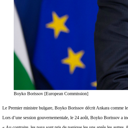
Boyko Borissov [European Commission]
Le Premier ministre bulgare, Boyko Borissov décrit Ankara comme le seu
Lors d’une session gouvernementale, le 24 août, Boyko Borissov a indi
« Au contraire, les pays sont pris de panique les uns après les autres, 