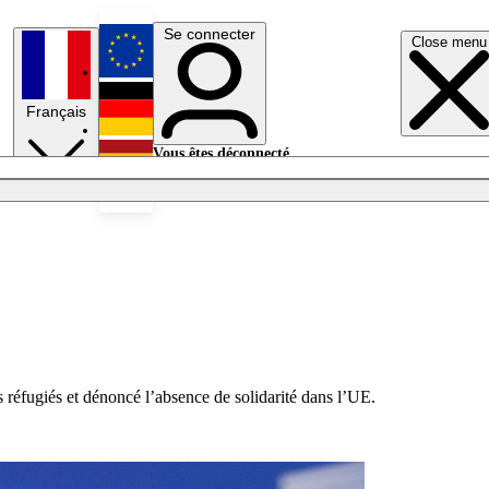
Se connecter
Close menu
English
Français
Deutsch
Vous êtes déconnecté.
Se connecter
Español
Lumières éteintes
s réfugiés et dénoncé l’absence de solidarité dans l’UE.