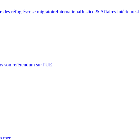
se des réfugiés
crise migratoire
International
Justice & Affaires intérieures
s son référendum sur l'UE
la mer