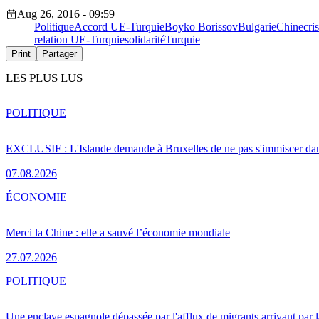
Aug 26, 2016 - 09:59
Politique
Accord UE-Turquie
Boyko Borissov
Bulgarie
Chine
cri
relation UE-Turquie
solidarité
Turquie
Print
Partager
LES PLUS LUS
POLITIQUE
EXCLUSIF : L'Islande demande à Bruxelles de ne pas s'immiscer dan
07.08.2026
ÉCONOMIE
Merci la Chine : elle a sauvé l’économie mondiale
27.07.2026
POLITIQUE
Une enclave espagnole dépassée par l'afflux de migrants arrivant par 