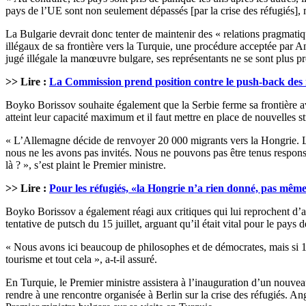
pays de l’UE sont non seulement dépassés [par la crise des réfugiés], m
La Bulgarie devrait donc tenter de maintenir des « relations pragmatiqu
illégaux de sa frontière vers la Turquie, une procédure acceptée par 
jugé illégale la manœuvre bulgare, ses représentants ne se sont plus 
>> Lire :
La Commission prend position contre le push-back des 
Boyko Borissov souhaite également que la Serbie ferme sa frontière ave
atteint leur capacité maximum et il faut mettre en place de nouvelles st
« L’Allemagne décide de renvoyer 20 000 migrants vers la Hongrie. La
nous ne les avons pas invités. Nous ne pouvons pas être tenus respo
là ? », s’est plaint le Premier ministre.
>> Lire :
Pour les réfugiés, «la Hongrie n’a rien donné, pas mêm
Boyko Borissov a également réagi aux critiques qui lui reprochent d’a
tentative de putsch du 15 juillet, arguant qu’il était vital pour le pay
« Nous avons ici beaucoup de philosophes et de démocrates, mais si 10 
tourisme et tout cela », a-t-il assuré.
En Turquie, le Premier ministre assistera à l’inauguration d’un nouve
rendre à une rencontre organisée à Berlin sur la crise des réfugiés. An