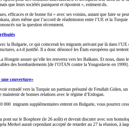
ais que leurs sociétés paniquent et ripostent », estiment-ils.
es, efficaces et de bonne foi » avec ses voisins, autant que faire se peu
Ankara, alors même que l’accord de réadmission entre l’UE et la Turquie
prononcés sur la question récemment.
réfugiés
c la Bulgarie, ce qui coincerait les migrants arrivant par là dans l’UE
ructures, a-t-il justifié. Il a donc dénoncé les États européens qui tente
 Hongrie assure qu’elle les renverra vers les Balkans. Et nous, dans l
nsables des bombardements [de l’OTAN contre la Yougoslavie en 1999].
e une couverture»
voir extradé vers la Turquie un partisan présumé de Fetullah Gülen, un 
s de maintenir de bonnes relations avec le régime d’Erdogan.
000 migrants supplémentaires entrent en Bulgarie, vous pourrez cesser d
au pont sur le Bosphore (le 26 août) et devrait discuter avec son homol
gela Merkel aurait cependant accepté de retarder au 27 la réunion, à laqu