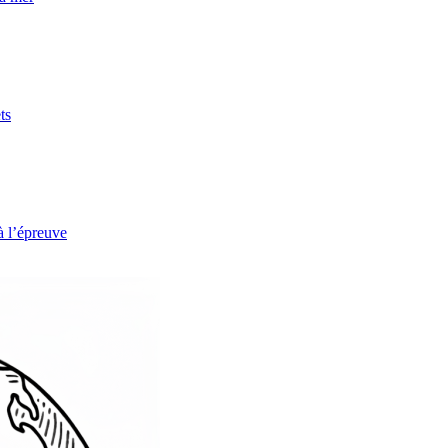
ts
à l’épreuve