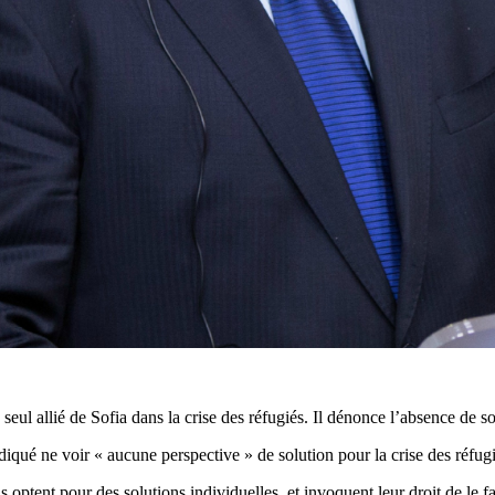
l allié de Sofia dans la crise des réfugiés. Il dénonce l’absence de so
qué ne voir « aucune perspective » de solution pour la crise des réfugi
ils optent pour des solutions individuelles, et invoquent leur droit de le 