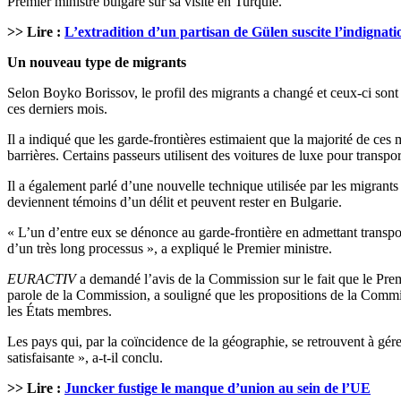
Premier ministre bulgare sur sa visite en Turquie.
>> Lire :
L’extradition d’un partisan de Gülen suscite l’indignati
Un nouveau type de migrants
Selon Boyko Borissov, le profil des migrants a changé et ceux-ci sont 
ces derniers mois.
Il a indiqué que les garde-frontières estimaient que la majorité de ces
barrières. Certains passeurs utilisent des voitures de luxe pour transport
Il a également parlé d’une nouvelle technique utilisée par les migrants
deviennent témoins d’un délit et peuvent rester en Bulgarie.
« L’un d’entre eux se dénonce au garde-frontière en admettant transpor
d’un très long processus », a expliqué le Premier ministre.
EURACTIV
a demandé l’avis de la Commission sur le fait que le Prem
parole de la Commission, a souligné que les propositions de la Commi
les États membres.
Les pays qui, par la coïncidence de la géographie, se retrouvent à gérer
satisfaisante », a-t-il conclu.
>> Lire :
Juncker fustige le manque d’union au sein de l’UE