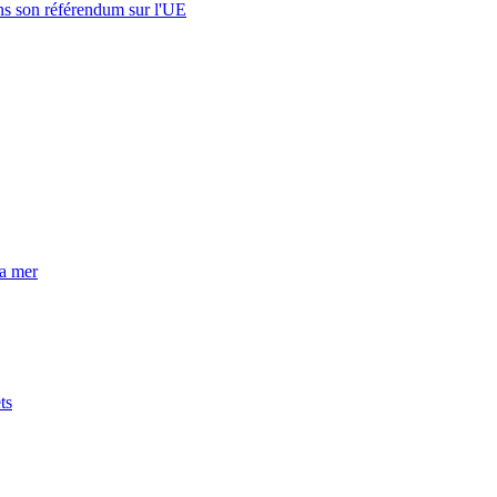
s son référendum sur l'UE
la mer
ts