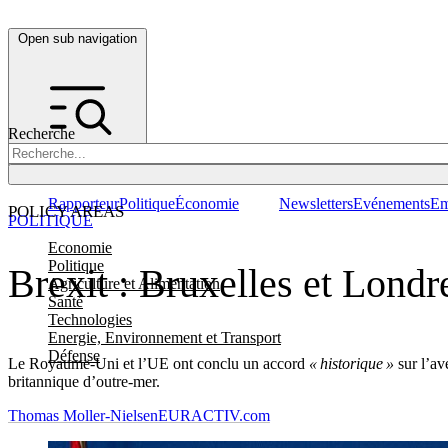
Open sub navigation
Recherche
Rapporteur
Politique
Économie
Newsletters
Evénements
Em
POLICY AREAS
POLITIQUE
Economie
Politique
Brexit : Bruxelles et Londre
Agriculture et Alimentation
Santé
Technologies
Energie, Environnement et Transport
Défense
Le Royaume-Uni et l’UE ont conclu un accord
« historique »
sur l’av
britannique d’outre-mer.
Thomas Moller-Nielsen
EURACTIV.com