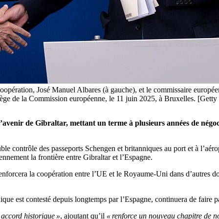
a Coopération, José Manuel Albares (à gauche), et le commissaire euro
siège de la Commission européenne, le 11 juin 2025, à Bruxelles. [Get
’avenir de Gibraltar, mettant un terme à plusieurs années de négocia
uble contrôle des passeports Schengen et britanniques au port et à l’aérop
ennement la frontière entre Gibraltar et l’Espagne.
nforcera la coopération entre l’UE et le Royaume-Uni dans d’autres domai
annique est contesté depuis longtemps par l’Espagne, continuera de faire
 accord historique »
, ajoutant qu’il
« renforce un nouveau chapitre de no