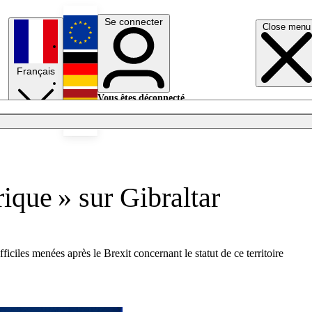
Se connecter
Close menu
English
Français
Deutsch
Vous êtes déconnecté.
Se connecter
Español
Lumières éteintes
rique » sur Gibraltar
ficiles menées après le Brexit concernant le statut de ce territoire