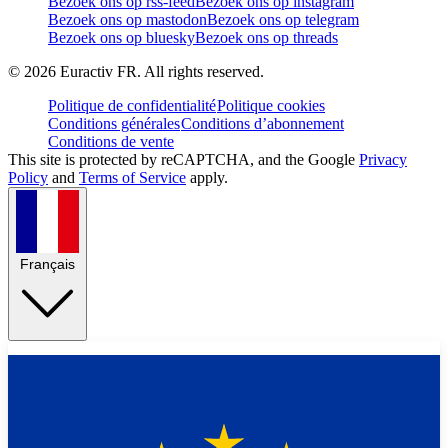
Bezoek ons op rss-feed
Bezoek ons op instagram
Bezoek ons op mastodon
Bezoek ons op telegram
Bezoek ons op bluesky
Bezoek ons op threads
©
2026
Euractiv FR. All rights reserved.
Politique de confidentialité
Politique cookies
Conditions générales
Conditions d’abonnement
Conditions de vente
This site is protected by reCAPTCHA, and the Google
Privacy
Policy
and
Terms of Service
apply.
Français