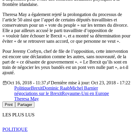
frontière irlandaise.
Theresa May a également rejeté la prolongation du processus de
l’article 50 ainsi que l’appel de certains députés travaillistes et
conservateurs pour un « vote du peuple » sur les termes du divorce.
Elle a par ailleurs accusé le parti travailliste d’opposition de
« vouloir faire échouer le Brexit », et a montré sa détermination pour
éviter « de se retrouver sans accord, ce que personne ne veut ».
Pour Jeremy Corbyn, chef de file de l’opposition, cette intervention
est encore une déclaration comme les autres, sans nouveauté, de la
part de « ce désastre de gouvernement ». « Le Brexit qu’ils sont en
train de négocier les yeux bandés est un pont vers nulle part », a-t-il
ajouté.
Oct 16, 2018 - 11:37
Dernière mise à jour: Oct 23, 2018 - 17:22
Politique
Brexit
Dominic Raab
Michel Barnier
négociations sur le Brexit
Royaume-Uni en Europe
Theresa May
Print
Partager
LES PLUS LUS
POLITIQUE