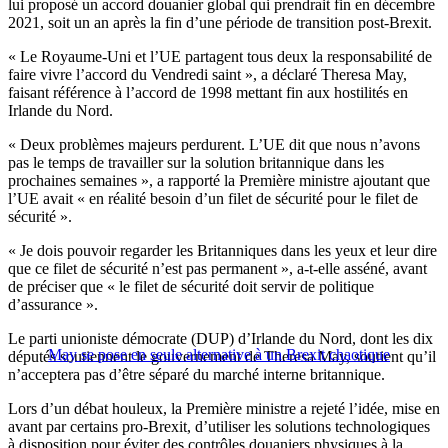
lui proposé un accord douanier global qui prendrait fin en décembre
2021, soit un an après la fin d’une période de transition post-Brexit.
« Le Royaume-Uni et l’UE partagent tous deux la responsabilité de
faire vivre l’accord du Vendredi saint », a déclaré Theresa May,
faisant référence à l’accord de 1998 mettant fin aux hostilités en
Irlande du Nord.
« Deux problèmes majeurs perdurent. L’UE dit que nous n’avons
pas le temps de travailler sur la solution britannique dans les
prochaines semaines », a rapporté la Première ministre ajoutant que
l’UE avait « en réalité besoin d’un filet de sécurité pour le filet de
sécurité ».
« Je dois pouvoir regarder les Britanniques dans les yeux et leur dire
que ce filet de sécurité n’est pas permanent », a-t-elle asséné, avant
de préciser que « le filet de sécurité doit servir de politique
d’assurance ».
Le parti unioniste démocrate (DUP) d’Irlande du Nord, dont les dix
May se pose en seule alternative à un Brexit chaotique
députés soutiennent le gouvernement de Theresa May, soutient qu’il
n’acceptera pas d’être séparé du marché interne britannique.
Lors d’un débat houleux, la Première ministre a rejeté l’idée, mise en
avant par certains pro-Brexit, d’utiliser les solutions technologiques
à disposition pour éviter des contrôles douaniers physiques à la