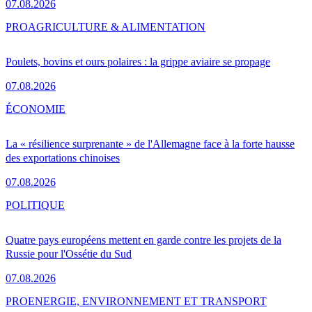
07.08.2026
PRO
AGRICULTURE & ALIMENTATION
Poulets, bovins et ours polaires : la grippe aviaire se propage
07.08.2026
ÉCONOMIE
La « résilience surprenante » de l'Allemagne face à la forte hausse
des exportations chinoises
07.08.2026
POLITIQUE
Quatre pays européens mettent en garde contre les projets de la
Russie pour l'Ossétie du Sud
07.08.2026
PRO
ENERGIE, ENVIRONNEMENT ET TRANSPORT