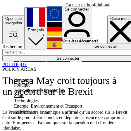
Ga naar de hoofdinhoud
Se connecter
Open sub
Close menu
English
navigation
Français
Deutsch
Vous êtes déconnecté.
Recherche
Se connecter
Español
Lumières éteintes
Se connecter
Rapporteur
Politique
Économie
Newsletters
Evénements
Em
POLITIQUE
POLICY AREAS
Theresa May croit toujours à
Economie
Politique
un accord sur le Brexit
Agriculture et Alimentation
Santé
Technologies
Energie, Environnement et Transport
Défense
La Premier ministre britannique a affirmé qu’un accord sur le Brexit
était sur le point d’être conclu, en dépit de l'absence de compromis
entre Européens et Britanniques sur la question de la frontière
irlandaise.