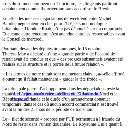
Lors du sommet européen du 17 octobre, les dirigeants partiront
certainement comme ils arriveront: sans accord sur le Brexit.
En effet, les intenses négociations du week-end entre Michel
Barnier, négociateur en chef pour l’UE, et son homologue
britannique, Dominic Raab, n’ont pas débouché sur un compromis.
Et aucune autre rencontre n’est attendue entre les responsables avant
le Conseil de mercredi.
Pourtant, devant les députés britanniques, le 15 octobre,
Theresa May a déclaré qu’une « grande partie » de l’accord de
retrait avait été conclue et que « des progrès substantiels avaient été
réalisés sur la structure et la portée de la future relation ».
« Les termes de notre retrait sont maintenant clairs », a-t-elle affirmé,
ajoutant qu’il fallait maintenant « garder la tête froide ».
La principale pierre d’achoppement dans les négociations reste la
Les négociations entre Londres et l’UE dans une
manière d’éviter une frontière réelle entre l’Irlande du Nord et la
impasse
République d’Irlande et la durée d’un arrangement douanier
temporaire, dans le cas où aucun accord commercial n’est trouvé
avant la fin des 21 mois de la période de transition.
Le « filet de sécurité » proposé par l’UE permettrait à l’Irlande du
Nord de rester dans l’union douanière. Le Royaume-Uni a quant à