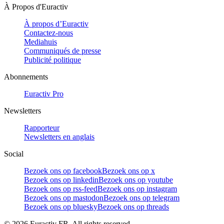
À Propos d'Euractiv
À propos d’Euractiv
Contactez-nous
Mediahuis
Communiqués de presse
Publicité politique
Abonnements
Euractiv Pro
Newsletters
Rapporteur
Newsletters en anglais
Social
Bezoek ons op facebook
Bezoek ons op x
Bezoek ons op linkedin
Bezoek ons op youtube
Bezoek ons op rss-feed
Bezoek ons op instagram
Bezoek ons op mastodon
Bezoek ons op telegram
Bezoek ons op bluesky
Bezoek ons op threads
©
2026
Euractiv FR. All rights reserved.