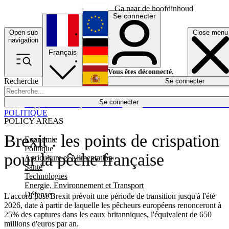
Ga naar de hoofdinhoud
Se connecter
Open sub
Close menu
English
navigation
Français
Deutsch
Vous êtes déconnecté.
Recherche
Se connecter
Español
Lumières éteintes
Se connecter
Rapporteur
Politique
Économie
Newsletters
Evénements
Em
POLITIQUE
POLICY AREAS
Brexit : les points de crispation
Economie
Politique
pour la pêche française
Agriculture et Alimentation
Santé
Technologies
Energie, Environnement et Transport
Défense
L'accord post-Brexit prévoit une période de transition jusqu'à l'été
2026, date à partir de laquelle les pêcheurs européens renonceront à
25% des captures dans les eaux britanniques, l'équivalent de 650
millions d'euros par an.