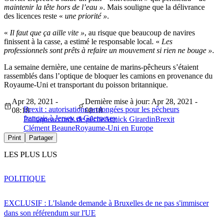
maintenir la tête hors de l’eau »
. Mais souligne que la délivrance
des licences reste «
une priorité »
.
«
Il faut que ça aille vite »
, au risque que beaucoup de navires
finissent à la casse, a estimé le responsable local. «
Les
professionnels sont prêts à refaire un mouvement si rien ne bouge »
.
La semaine dernière, une centaine de marins-pêcheurs s’étaient
rassemblés dans l’optique de bloquer les camions en provenance du
Royaume-Uni et transportant du poisson britannique.
Apr 28, 2021 -
Dernière mise à jour: Apr 28, 2021 -
Brexit : autorisations prolongées pour les pêcheurs
08:18
08:18
français à Jersey et Guernesey
Politique
accords de pêche
Annick Girardin
Brexit
Clément Beaune
Royaume-Uni en Europe
Print
Partager
LES PLUS LUS
POLITIQUE
EXCLUSIF : L'Islande demande à Bruxelles de ne pas s'immiscer
dans son référendum sur l'UE