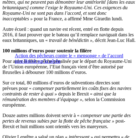
mètres, qui ne peuvent pas démontrer leur antériorité [dans les eaux
britanniques] comme l’exige le Royaume-Uni. Ces exigences du
Royaume-Uni ne sont pas dans l’accord, et sont donc
inacceptables »
pour la France, a affirmé Mme Girardin lundi.
Autre écueil : quand un navire est récent, entré en flotte depuis
2016, il faut prouver que le bateau qu’il remplace naviguait dans les
eaux britanniques, un «
travail de bénédictin »
, décrit Jean-Luc Hall.
100 millions d’euros pour soutenir la filière
Action des pêcheurs contre le « mensonge » de l’accord
Pour aider la filière pêche pénalisée par le départ du Royaume-Uni
post-Brexit sur la pêche
de l’Union européenne, l’Etat français vient d’être autorisé par
Bruxelles à débourser 100 millions d’euros.
Sur ce total, 80 millions d’euros de subventions directes sont
prévues pour «
compenser partiellement les coûts fixes des navires
contraints de rester à quai »
depuis le Brexit «
ainsi que la
rémunération des membres d’équipage »
, selon la Commission
européenne.
Douze autres millions doivent servir à «
compenser une partie des
pertes de revenus subies par la flotte de pêche française »
post-
Brexit et huit millions sont orientés vers les mareyeurs.
Olivier Leprêtre a salué un plan «
intéressant »
qui permettra «
de