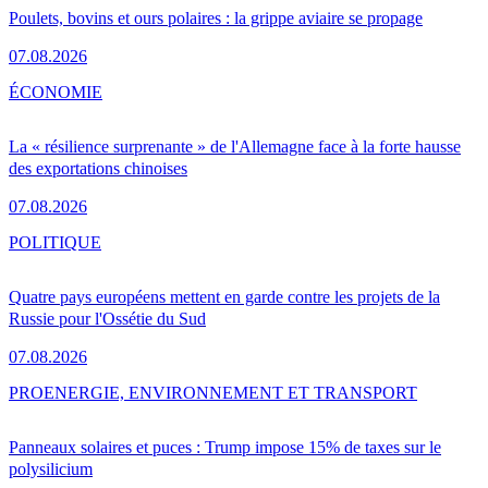
Poulets, bovins et ours polaires : la grippe aviaire se propage
07.08.2026
ÉCONOMIE
La « résilience surprenante » de l'Allemagne face à la forte hausse
des exportations chinoises
07.08.2026
POLITIQUE
Quatre pays européens mettent en garde contre les projets de la
Russie pour l'Ossétie du Sud
07.08.2026
PRO
ENERGIE, ENVIRONNEMENT ET TRANSPORT
Panneaux solaires et puces : Trump impose 15% de taxes sur le
polysilicium