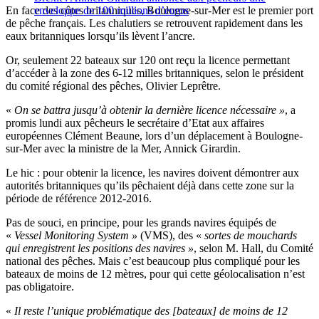
En face des côtes britanniques, Boulogne-sur-Mer est le premier port
enveloppe de 100 millions d’euros
de pêche français. Les chalutiers se retrouvent rapidement dans les
eaux britanniques lorsqu’ils lèvent l’ancre.
Or, seulement 22 bateaux sur 120 ont reçu la licence permettant
d’accéder à la zone des 6-12 milles britanniques, selon le président
du comité régional des pêches, Olivier Leprêtre.
«
On se battra jusqu’à obtenir la dernière licence nécessaire »
, a
promis lundi aux pêcheurs le secrétaire d’Etat aux affaires
européennes Clément Beaune, lors d’un déplacement à Boulogne-
sur-Mer avec la ministre de la Mer, Annick Girardin.
Le hic : pour obtenir la licence, les navires doivent démontrer aux
autorités britanniques qu’ils pêchaient déjà dans cette zone sur la
période de référence 2012-2016.
Pas de souci, en principe, pour les grands navires équipés de
«
Vessel Monitoring System »
(VMS), des «
sortes de mouchards
qui enregistrent les positions des navires »
, selon M. Hall, du Comité
national des pêches. Mais c’est beaucoup plus compliqué pour les
bateaux de moins de 12 mètres, pour qui cette géolocalisation n’est
pas obligatoire.
«
Il reste l’unique problématique des [bateaux] de moins de 12