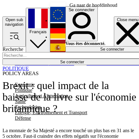
Ga naar de hoofdinhoud
Se connecter
Open sub
Close menu
English
navigation
Français
Deutsch
Vous êtes déconnecté.
Recherche
Se connecter
Español
Lumières éteintes
Se connecter
Rapporteur
Politique
Économie
Newsletters
Evénements
Em
POLITIQUE
POLICY AREAS
Brexit : quel impact de la
Economie
Politique
baisse de la livre sur l'économie
Agriculture et Alimentation
Santé
britannique ?
Technologies
Energie, Environnement et Transport
Défense
La monnaie de Sa Majesté a encore touché un plus bas en 31 ans le
5 octobre. Faut-il craindre des effets négatifs sur l'économie