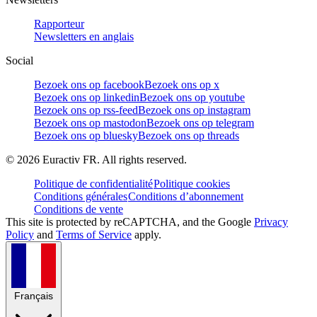
Rapporteur
Newsletters en anglais
Social
Bezoek ons op facebook
Bezoek ons op x
Bezoek ons op linkedin
Bezoek ons op youtube
Bezoek ons op rss-feed
Bezoek ons op instagram
Bezoek ons op mastodon
Bezoek ons op telegram
Bezoek ons op bluesky
Bezoek ons op threads
©
2026
Euractiv FR. All rights reserved.
Politique de confidentialité
Politique cookies
Conditions générales
Conditions d’abonnement
Conditions de vente
This site is protected by reCAPTCHA, and the Google
Privacy
Policy
and
Terms of Service
apply.
Français