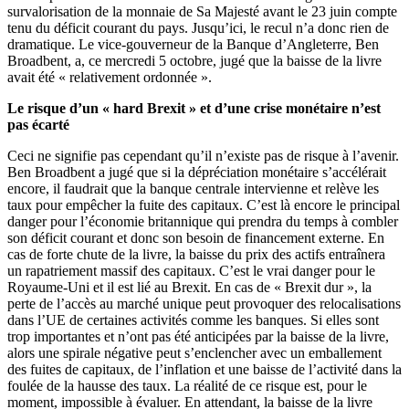
survalorisation de la monnaie de Sa Majesté avant le 23 juin compte
tenu du déficit courant du pays. Jusqu’ici, le recul n’a donc rien de
dramatique. Le vice-gouverneur de la Banque d’Angleterre, Ben
Broadbent, a, ce mercredi 5 octobre, jugé que la baisse de la livre
avait été « relativement ordonnée ».
Le risque d’un « hard Brexit » et d’une crise monétaire n’est
pas écarté
Ceci ne signifie pas cependant qu’il n’existe pas de risque à l’avenir.
Ben Broadbent a jugé que si la dépréciation monétaire s’accélérait
encore, il faudrait que la banque centrale intervienne et relève les
taux pour empêcher la fuite des capitaux. C’est là encore le principal
danger pour l’économie britannique qui prendra du temps à combler
son déficit courant et donc son besoin de financement externe. En
cas de forte chute de la livre, la baisse du prix des actifs entraînera
un rapatriement massif des capitaux. C’est le vrai danger pour le
Royaume-Uni et il est lié au Brexit. En cas de « Brexit dur », la
perte de l’accès au marché unique peut provoquer des relocalisations
dans l’UE de certaines activités comme les banques. Si elles sont
trop importantes et n’ont pas été anticipées par la baisse de la livre,
alors une spirale négative peut s’enclencher avec un emballement
des fuites de capitaux, de l’inflation et une baisse de l’activité dans la
foulée de la hausse des taux. La réalité de ce risque est, pour le
moment, impossible à évaluer. En attendant, la baisse de la livre