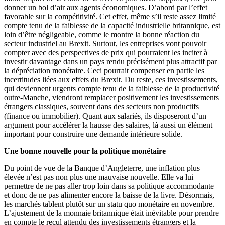
donner un bol d’air aux agents économiques. D’abord par l’effet
favorable sur la compétitivité. Cet effet, même s’il reste assez limité
compte tenu de la faiblesse de la capacité industrielle britannique, est
loin d’être négligeable, comme le montre la bonne réaction du
secteur industriel au Brexit. Surtout, les entreprises vont pouvoir
compter avec des perspectives de prix qui pourraient les inciter à
investir davantage dans un pays rendu précisément plus attractif par
la dépréciation monétaire. Ceci pourrait compenser en partie les
incertitudes liées aux effets du Brexit. Du reste, ces investissements,
qui deviennent urgents compte tenu de la faiblesse de la productivité
outre-Manche, viendront remplacer positivement les investissements
étrangers classiques, souvent dans des secteurs non productifs
(finance ou immobilier). Quant aux salariés, ils disposeront d’un
argument pour accélérer la hausse des salaires, là aussi un élément
important pour construire une demande intérieure solide.
Une bonne nouvelle pour la politique monétaire
Du point de vue de la Banque d’Angleterre, une inflation plus
élevée n’est pas non plus une mauvaise nouvelle. Elle va lui
permettre de ne pas aller trop loin dans sa politique accommodante
et donc de ne pas alimenter encore la baisse de la livre. Désormais,
les marchés tablent plutôt sur un statu quo monétaire en novembre.
L’ajustement de la monnaie britannique était inévitable pour prendre
en compte le recul attendu des investissements étrangers et la