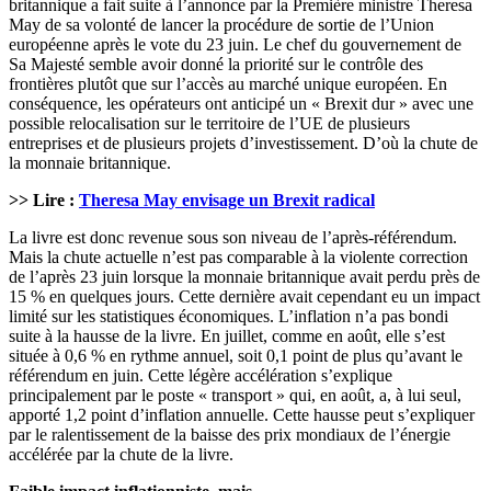
britannique a fait suite à l’annonce par la Première ministre Theresa
May de sa volonté de lancer la procédure de sortie de l’Union
européenne après le vote du 23 juin. Le chef du gouvernement de
Sa Majesté semble avoir donné la priorité sur le contrôle des
frontières plutôt que sur l’accès au marché unique européen. En
conséquence, les opérateurs ont anticipé un « Brexit dur » avec une
possible relocalisation sur le territoire de l’UE de plusieurs
entreprises et de plusieurs projets d’investissement. D’où la chute de
la monnaie britannique.
>> Lire :
Theresa May envisage un Brexit radical
La livre est donc revenue sous son niveau de l’après-référendum.
Mais la chute actuelle n’est pas comparable à la violente correction
de l’après 23 juin lorsque la monnaie britannique avait perdu près de
15 % en quelques jours. Cette dernière avait cependant eu un impact
limité sur les statistiques économiques. L’inflation n’a pas bondi
suite à la hausse de la livre. En juillet, comme en août, elle s’est
située à 0,6 % en rythme annuel, soit 0,1 point de plus qu’avant le
référendum en juin. Cette légère accélération s’explique
principalement par le poste « transport » qui, en août, a, à lui seul,
apporté 1,2 point d’inflation annuelle. Cette hausse peut s’expliquer
par le ralentissement de la baisse des prix mondiaux de l’énergie
accélérée par la chute de la livre.