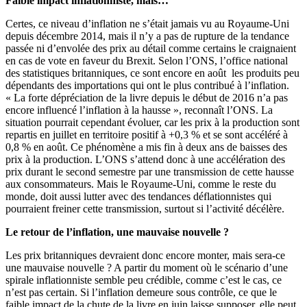
Faible impact inflationniste, mais…
Certes, ce niveau d’inflation ne s’était jamais vu au Royaume-Uni
depuis décembre 2014, mais il n’y a pas de rupture de la tendance
passée ni d’envolée des prix au détail comme certains le craignaient
en cas de vote en faveur du Brexit. Selon l’ONS, l’office national
des statistiques britanniques, ce sont encore en août les produits peu
dépendants des importations qui ont le plus contribué à l’inflation.
« La forte dépréciation de la livre depuis le début de 2016 n’a pas
encore influencé l’inflation à la hausse », reconnaît l’ONS. La
situation pourrait cependant évoluer, car les prix à la production sont
repartis en juillet en territoire positif à +0,3 % et se sont accéléré à
0,8 % en août. Ce phénomène a mis fin à deux ans de baisses des
prix à la production. L’ONS s’attend donc à une accélération des
prix durant le second semestre par une transmission de cette hausse
aux consommateurs. Mais le Royaume-Uni, comme le reste du
monde, doit aussi lutter avec des tendances déflationnistes qui
pourraient freiner cette transmission, surtout si l’activité décélère.
Le retour de l’inflation, une mauvaise nouvelle ?
Les prix britanniques devraient donc encore monter, mais sera-ce
une mauvaise nouvelle ? A partir du moment où le scénario d’une
spirale inflationniste semble peu crédible, comme c’est le cas, ce
n’est pas certain. Si l’inflation demeure sous contrôle, ce que le
faible impact de la chute de la livre en juin laisse supposer, elle peut