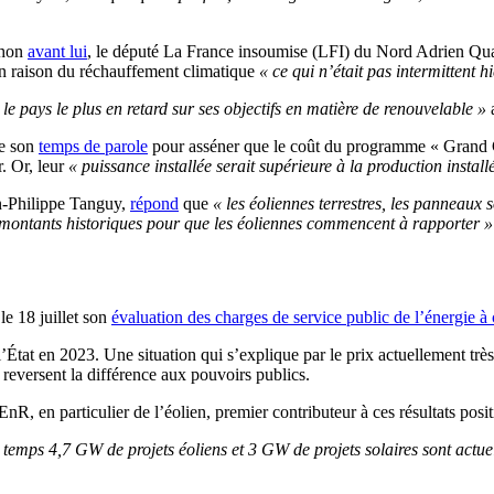
chon
avant lui
, le député La France insoumise (LFI) du Nord Adrien Qu
’en raison du réchauffement climatique
« ce qui n’était pas intermittent h
le pays le plus en retard sur ses objectifs en matière de renouvelable »
a
de son
temps de parole
pour asséner que le coût du programme « Grand Ca
. Or, leur
« puissance installée serait supérieure à la production install
n-Philippe Tanguy,
répond
que
« les éoliennes terrestres, les panneaux 
es montants historiques pour que les éoliennes commencent à rapporter »
le 18 juillet son
évaluation des charges de service public de l’énergie 
 l’État en 2023. Une situation qui s’explique par le prix actuellement 
ts reversent la différence aux pouvoirs publics.
nR, en particulier de l’éolien, premier contributeur à ces résultats positi
emps 4,7 GW de projets éoliens et 3 GW de projets solaires sont actuel