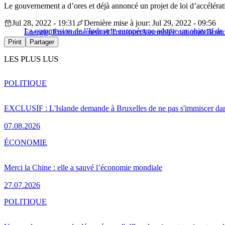
Le gouvernement a d’ores et déjà annoncé un projet de loi d’accéléra
Jul 28, 2022 - 19:31
Dernière mise à jour: Jul 29, 2022 - 09:56
La commission de l’Industrie européenne adopte un objectif de
Energie, Environnement et Transport
Assemblée nationale
Bruno
Print
Partager
LES PLUS LUS
POLITIQUE
EXCLUSIF : L'Islande demande à Bruxelles de ne pas s'immiscer dan
07.08.2026
ÉCONOMIE
Merci la Chine : elle a sauvé l’économie mondiale
27.07.2026
POLITIQUE