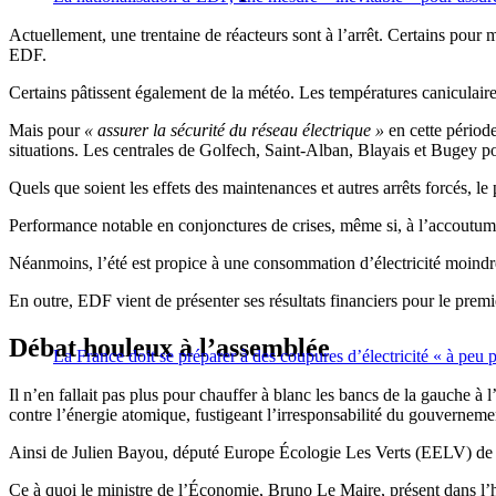
Actuellement, une trentaine de réacteurs sont à l’arrêt. Certains pour
EDF.
Certains pâtissent également de la météo. Les températures caniculaire
Mais pour
« assurer la sécurité du réseau électrique »
en cette période
situations. Les centrales de Golfech, Saint-Alban, Blayais et Bugey p
Quels que soient les effets des maintenances et autres arrêts forcés, 
Performance notable en conjonctures de crises, même si, à l’accoutumé
Néanmoins, l’été est propice à une consommation d’électricité moindre q
En outre, EDF vient de présenter ses résultats financiers pour le pre
Débat houleux à l’assemblée
La France doit se préparer à des coupures d’électricité « à peu p
Il n’en fallait pas plus pour chauffer à blanc les bancs de la gauche à 
contre l’énergie atomique, fustigeant l’irresponsabilité du gouverneme
Ainsi de Julien Bayou, député Europe Écologie Les Verts (EELV) de P
Ce à quoi le ministre de l’Économie, Bruno Le Maire, présent dans l