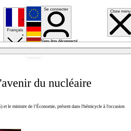
Se connecter
Close menu
English
Français
Deutsch
Vous êtes déconnecté.
Se connecter
Español
Lumières éteintes
'avenir du nucléaire
) et le ministre de l’Économie, présent dans l'hémicycle à l'occasion