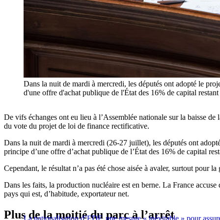
Dans la nuit de mardi à mercredi, les députés ont adopté le proje
d'une offre d'achat publique de l'État des 16% de capital r
De vifs échanges ont eu lieu à l’Assemblée nationale sur la baisse de 
du vote du projet de loi de finance rectificative.
Dans la nuit de mardi à mercredi (26-27 juillet), les députés ont adopté
principe d’une offre d’achat publique de l’État des 16% de capital rest
Cependant, le résultat n’a pas été chose aisée à avaler, surtout pour la
Dans les faits, la production nucléaire est en berne. La France accuse
pays qui est, d’habitude, exportateur net.
Plus de la moitié du parc à l’arrêt
La nationalisation d’EDF, une mesure « inévitable » pour assur