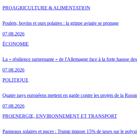
PRO
AGRICULTURE & ALIMENTATION
Poulets, bovins et ours polaires : la grippe aviaire se propage
07.08.2026
ÉCONOMIE
La « résilience surprenante » de l'Allemagne face à la forte hausse de
07.08.2026
POLITIQUE
Quatre pays européens mettent en garde contre les projets de la Russi
07.08.2026
PRO
ENERGIE, ENVIRONNEMENT ET TRANSPORT
Panneaux solaires et puces : Trump impose 15% de taxes sur le polysi