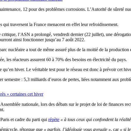
 maintenance, 12 pour des problèmes corrosions. L
’Autorité de sûreté nu
s qui traversent la France menacent en effet leur refroidissement.
 critique, l’ASN a prolongé, vendredi dernier (22 juillet), une dérogatio
ourront ainsi fonctionner jusqu’au 7 août 2022.
le parc nucléaire a tout de même assuré plus de la moitié de la producti
e, les réacteurs assurent 60 à 70% des besoins en électricité du pays.
u’en hiver. Le véritable test pour le réseau est donc à prévoir cet hive
mier semestre : 5,3 milliards d’euros de pertes, liées notamment aux pr
rès » certaines cet hiver
l’Assemblée nationale, lors des débats sur le projet de loi de finances re
nt.
aris et cadre du parti qui
répète
« à tous ceux qui confondent la réalité
’hémicycle, rétorque que
« parfois, l’idéologie vous aveugle »
, car
« si l