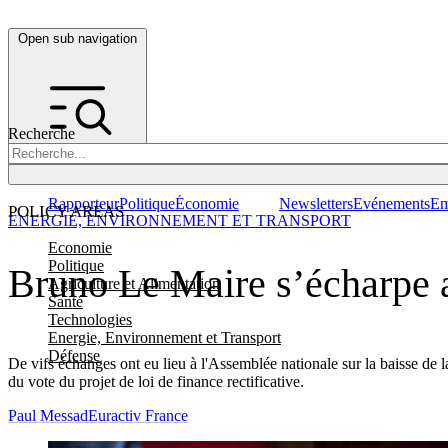
Open sub navigation
Recherche
Rapporteur
Politique
Économie
Newsletters
Evénements
Em
POLICY AREAS
ENERGIE, ENVIRONNEMENT ET TRANSPORT
Economie
Politique
Bruno Le Maire s’écharpe av
Agriculture et Alimentation
Santé
Technologies
Energie, Environnement et Transport
Défense
De vifs échanges ont eu lieu à l'Assemblée nationale sur la baisse de 
du vote du projet de loi de finance rectificative.
Paul Messad
Euractiv France