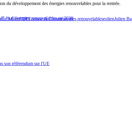
tion du développement des énergies renouvelables pour la rentrée.
 45 % d’énergies renouvelables en 2030
 Le Maire
EDF
Energie & Climat
énergies renouvelables
eolien
Julien B
s son référendum sur l'UE