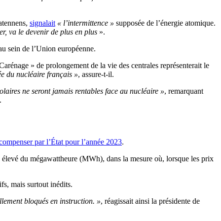
atennens,
signalait
« l’intermittence »
supposée de l’énergie atomique.
ier, va le devenir de plus en plus
».
u sein de l’Union européenne.
rénage » de prolongement de la vie des centrales représenterait le
ée du nucléaire français »
, assure-t-il.
solaires ne seront jamais rentables face au nucléaire »
, remarquant
.
à compenser par l’État pour l’année 2023
.
très élevé du mégawattheure (MWh), dans la mesure où, lorsque les prix
fs, mais surtout inédits.
lement bloqués en instruction. »
, réagissait ainsi la présidente de