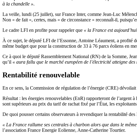
à la chandelle »
.
La veille, lundi (25 juillet), sur France Inter, comme Jean-Luc Mélen
Non « de fait », certes, mais « de circonstance » reconnaît-il, puisqu
Le cadre LFI en profite pour rappeler que
« la France est aujourd’hui 
À ce sujet, le député LFI de l’Essonne, Antoine Léaument, a profité 
même budget que pour la construction de 33 à 76 parcs éoliens en mer
Ce à quoi le député Rassemblement National (RN) de la Somme, Jea
qu’il
« aura fallu que le marché européen de l’électricité atteigne d
Rentabilité renouvelable
En ce sens, la Commission de régulation de l’énergie (CRE) dévoilait 
Résultat : les énergies renouvelables (EnR) rapporteront de l’argent à
sont supérieurs au prix du tarif de rachat fixé par l’État, les exploitan
De quoi pousser certains observateurs à revendiquer la rentabilité des E
« La France rallume ses centrales à charbon alors que dans le même t
l’association France Energie Eolienne, Anne-Catherine Tourtier.