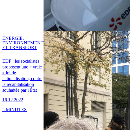
ENERGIE,
ENVIRONNEMENT
ET TRANSPORT
EDF : les socialistes
proposent une « vraie
» loi de
nationalisation, contre
la recapitalisation
souhaitée par l'État
16.12.2022
5 MINUTES