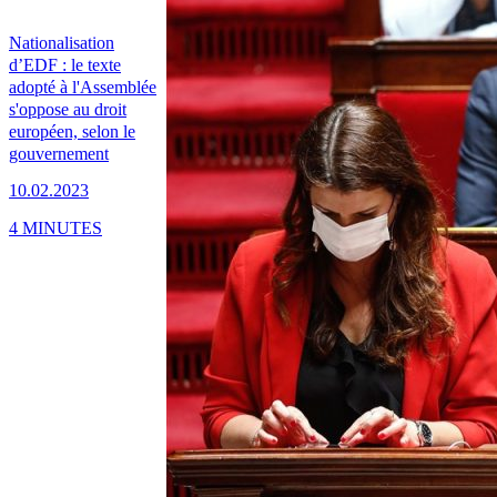
Nationalisation
d’EDF : le texte
adopté à l'Assemblée
s'oppose au droit
européen, selon le
gouvernement
10.02.2023
4 MINUTES