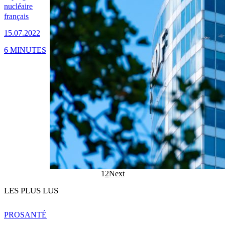
nucléaire
français
15.07.2022
6 MINUTES
1
2
Next
LES PLUS LUS
PRO
SANTÉ