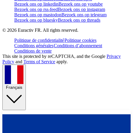
Bezoek ons op linkedin
Bezoek ons op youtube
Bezoek ons op rss-feed
Bezoek ons op instagram
Bezoek ons op mastodon
Bezoek ons op telegram
Bezoek ons op bluesky
Bezoek ons op threads
©
2026
Euractiv FR. All rights reserved.
Politique de confidentialité
Politique cookies
Conditions générales
Conditions d’abonnement
Conditions de vente
This site is protected by reCAPTCHA, and the Google
Privacy
Policy
and
Terms of Service
apply.
Français