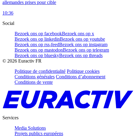
allemandes prises pour cible
10:36
Social
Bezoek ons op facebook
Bezoek ons op x
Bezoek ons op linkedin
Bezoek ons op youtube
Bezoek ons op rss-feed
Bezoek ons op instagram
Bezoek ons op mastodon
Bezoek ons op telegram
Bezoek ons op bluesky
Bezoek ons op threads
©
2026
Euractiv FR
Politique de confidentialité
Politique cookies
Conditions générales
Conditions d’abonnement
Conditions de vente
Services
Media Solutions
Projets publics européens