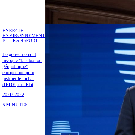
ENERGIE,
ENVIRONNEMENT
ET TRANSPORT
Le gouvernement
invoque "la situation
géopolitique"
européenne pour
justifier le rachat
d'EDF par l'État
20.07.2022
5 MINUTES