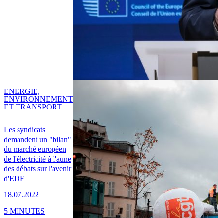
ENERGIE,
ENVIRONNEMENT
ET TRANSPORT
Les syndicats
demandent un "bilan"
du marché européen
de l'électricité à l'aune
des débats sur l'avenir
d'EDF
18.07.2022
5 MINUTES