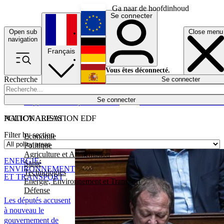
Ga naar de hoofdinhoud
Se connecter
Open sub
Close menu
English
navigation
Français
Deutsch
Vous êtes déconnecté.
Recherche
Se connecter
Español
Lumières éteintes
Se connecter
Rapporteur
Politique
Économie
Newsletters
Evénements
Em
POLICY AREAS
NATIONALISATION EDF
Filter by section
Economie
Politique
Agriculture et Alimentation
ENERGIE,
Santé
ENVIRONNEMENT
Technologies
ET TRANSPORT
Energie, Environnement et Transport
Défense
Les députés accusent
à nouveau le
gouvernement de