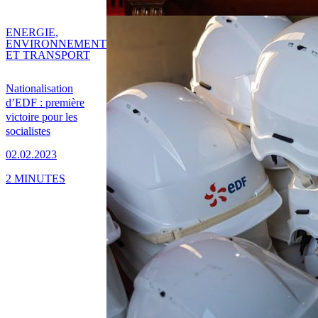
ENERGIE,
ENVIRONNEMENT
ET TRANSPORT
Nationalisation
d’EDF : première
victoire pour les
socialistes
02.02.2023
2 MINUTES