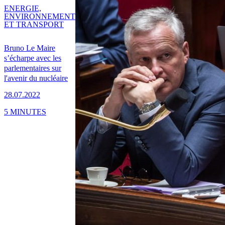
ENERGIE,
ENVIRONNEMENT
ET TRANSPORT
Bruno Le Maire
s’écharpe avec les
parlementaires sur
l'avenir du nucléaire
28.07.2022
5 MINUTES