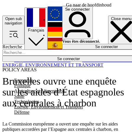
Ga naar de hoofdinhoud
Se connecter
Open sub
Close menu
English
navigation
Français
Deutsch
Vous êtes déconnecté.
Recherche
Se connecter
Español
Lumières éteintes
Se connecter
Rapporteur
Politique
Économie
Newsletters
Evénements
Em
ENERGIE, ENVIRONNEMENT ET TRANSPORT
POLICY AREAS
Bruxelles ouvre une enquête
Economie
Politique
sur les aides d’État espagnoles
Agriculture et Alimentation
Santé
aux centrales à charbon
Technologies
Energie, Environnement et Transport
Défense
La Commission européenne a ouvert une enquête sur les aides
publiques accordées par l’Espagne aux centrales à charbon, en