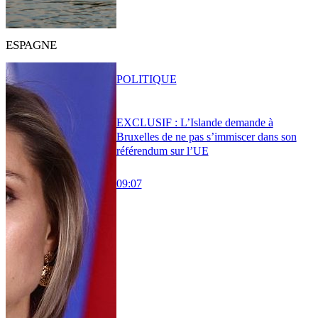
ESPAGNE
POLITIQUE
EXCLUSIF : L’Islande demande à
Bruxelles de ne pas s’immiscer dans son
référendum sur l’UE
09:07