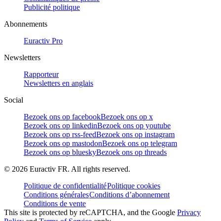
Publicité politique
Abonnements
Euractiv Pro
Newsletters
Rapporteur
Newsletters en anglais
Social
Bezoek ons op facebook
Bezoek ons op x
Bezoek ons op linkedin
Bezoek ons op youtube
Bezoek ons op rss-feed
Bezoek ons op instagram
Bezoek ons op mastodon
Bezoek ons op telegram
Bezoek ons op bluesky
Bezoek ons op threads
©
2026
Euractiv FR. All rights reserved.
Politique de confidentialité
Politique cookies
Conditions générales
Conditions d’abonnement
Conditions de vente
This site is protected by reCAPTCHA, and the Google
Privacy