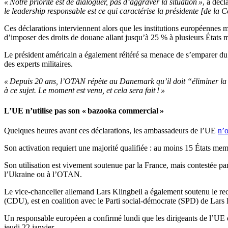
« Notre priorité est de dialoguer, pas d’aggraver la situation »
, a décl
le leadership responsable est ce qui caractérise la présidente [de l
Ces déclarations interviennent alors que les institutions européennes
d’imposer des droits de douane allant jusqu’à 25 % à plusieurs États 
Le président américain a également réitéré sa menace de s’emparer du 
des experts militaires.
« Depuis 20 ans, l’OTAN répète au Danemark qu’il doit “éliminer l
à ce sujet. Le moment est venu, et cela sera fait ! »
L’UE n’utilise pas son « bazooka commercial »
Quelques heures avant ces déclarations, les ambassadeurs de l’UE
n’o
Son activation requiert une majorité qualifiée : au moins 15 États me
Son utilisation est vivement soutenue par la France, mais contestée par
l’Ukraine ou à l’OTAN.
Le vice-chancelier allemand Lars Klingbeil a également soutenu le rec
(CDU), est en coalition avec le Parti social-démocrate (SPD) de Lars Kl
Un responsable européen a confirmé lundi que les dirigeants de l’UE 
jeudi 22 janvier.