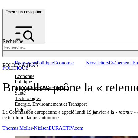
Open sub navigation
Recherche
Rapporteur
Politique
Économie
Newsletters
Evénements
Em
POLICY AREAS
POLITIQUE
Economie
Politique
Bruxelles prône la « reten
Agriculture et Alimentation
Santé
Technologies
Energie, Environnement et Transport
Défense
La Commission européenne a appelé lundi 19 janvier à la
« retenue »
ce territoire danois autonome.
Thomas Moller-Nielsen
EURACTIV.com