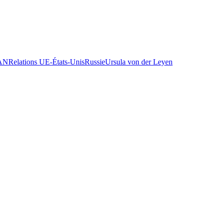
AN
Relations UE-États-Unis
Russie
Ursula von der Leyen