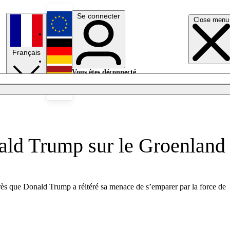
Se connecter
Close menu
English
Français
Deutsch
Vous êtes déconnecté.
Se connecter
Español
Lumières éteintes
nald Trump sur le Groenland
rès que Donald Trump a réitéré sa menace de s’emparer par la force de