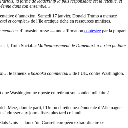
 Parfois, la forme de leadership la plus responsable est la retenue, et
opéenne dans son ensemble. »
te tentative d’annexion. Samedi 17 janvier, Donald Trump a menacé
otal et complet »
de l’île arctique riche en ressources minières.
« menace »
d’invasion russe — une affirmation
contestée
par la plupart
cial, Truth Social.
« Malheureusement, le Danemark n’a rien pu faire
on »
, le fameux
« bazooka commercial »
de l’UE, contre Washington.
t que Washington ne riposte en retirant son soutien militaire à
edrich Merz, dont le parti, l’Union chrétienne-démocrate d’Allemagne
 s’adresser aux journalistes plus tard ce lundi.
États-Unis — lors d’un Conseil européen extraordinaire ce