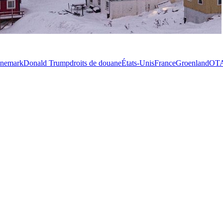
nemark
Donald Trump
droits de douane
États-Unis
France
Groenland
OT