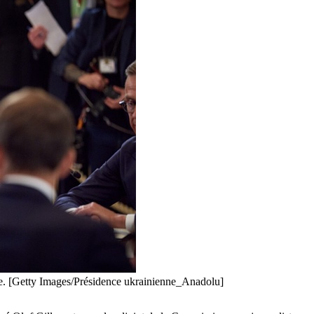
e. [Getty Images/Présidence ukrainienne_Anadolu]