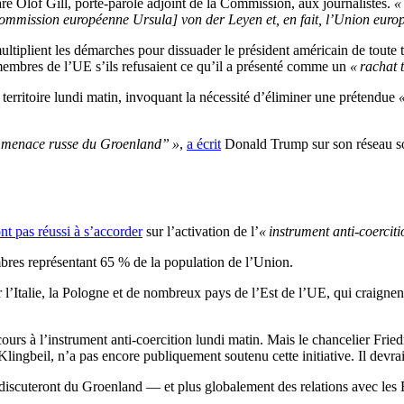
aré Olof Gill, porte-parole adjoint de la Commission, aux journalistes.
«
a Commission européenne Ursula] von der Leyen et, en fait, l’Union eur
 multiplient les démarches pour dissuader le président américain de tou
membres de l’UE s’ils refusaient ce qu’il a présenté comme un
« rachat t
territoire lundi matin, invoquant la nécessité d’éliminer une prétendue
a menace russe du Groenland” »
,
a écrit
Donald Trump sur son réseau so
nt pas réussi à s’accorder
sur l’activation de l’
« instrument anti-coerciti
mbres représentant 65 % de la population de l’Union.
 l’Italie, la Pologne et de nombreux pays de l’Est de l’UE, qui craignen
ours à l’instrument anti-coercition lundi matin. Mais le chancelier Fri
ingbeil, n’a pas encore publiquement soutenu cette initiative. Il devrait
discuteront du Groenland — et plus globalement des relations avec les 