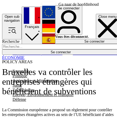
Ga naar de hoofdinhoud
Se connecter
Open sub
Close menu
English
navigation
Français
Deutsch
Vous êtes déconnecté.
Recherche
Se connecter
Español
Lumières éteintes
Se connecter
Rapporteur
Politique
Économie
Newsletters
Evénements
Em
ÉCONOMIE
POLICY AREAS
Bruxelles va contrôler les
Economie
Politique
entreprises étrangères qui
Agriculture et Alimentation
Santé
bénéficient de subventions
Technologies
Energie, Environnement et Transport
Défense
La Commission européenne a proposé un règlement pour contrôler
les entreprises étrangères actives au sein de l’UE bénéficiant d’aides