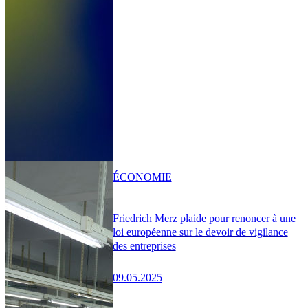
ÉCONOMIE
Friedrich Merz plaide pour renoncer à une
loi européenne sur le devoir de vigilance
des entreprises
09.05.2025