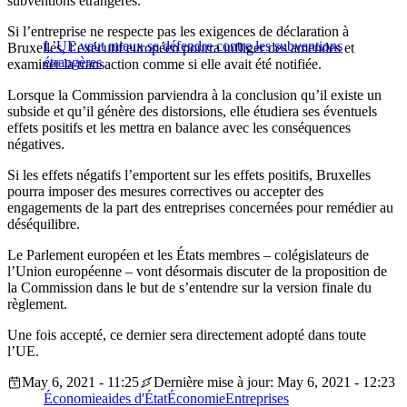
subventions étrangères.
Si l’entreprise ne respecte pas les exigences de déclaration à
L’UE veut mieux se défendre contre les subventions
Bruxelles, l’exécutif européen pourra infliger des amendes et
étrangères
examiner la transaction comme si elle avait été notifiée.
Lorsque la Commission parviendra à la conclusion qu’il existe un
subside et qu’il génère des distorsions, elle étudiera ses éventuels
effets positifs et les mettra en balance avec les conséquences
négatives.
Si les effets négatifs l’emportent sur les effets positifs, Bruxelles
pourra imposer des mesures correctives ou accepter des
engagements de la part des entreprises concernées pour remédier au
déséquilibre.
Le Parlement européen et les États membres – colégislateurs de
l’Union européenne – vont désormais discuter de la proposition de
la Commission dans le but de s’entendre sur la version finale du
règlement.
Une fois accepté, ce dernier sera directement adopté dans toute
l’UE.
May 6, 2021 - 11:25
Dernière mise à jour: May 6, 2021 - 12:23
Économie
aides d'État
Économie
Entreprises