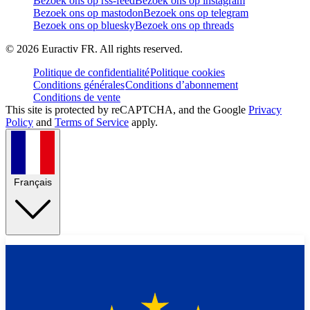
Bezoek ons op rss-feed
Bezoek ons op instagram
Bezoek ons op mastodon
Bezoek ons op telegram
Bezoek ons op bluesky
Bezoek ons op threads
©
2026
Euractiv FR. All rights reserved.
Politique de confidentialité
Politique cookies
Conditions générales
Conditions d’abonnement
Conditions de vente
This site is protected by reCAPTCHA, and the Google
Privacy
Policy
and
Terms of Service
apply.
Français