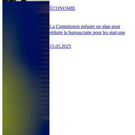
ÉCONOMIE
La Commission prépare un plan pour
réduire la bureaucratie pour les start-ups
15.05.2025