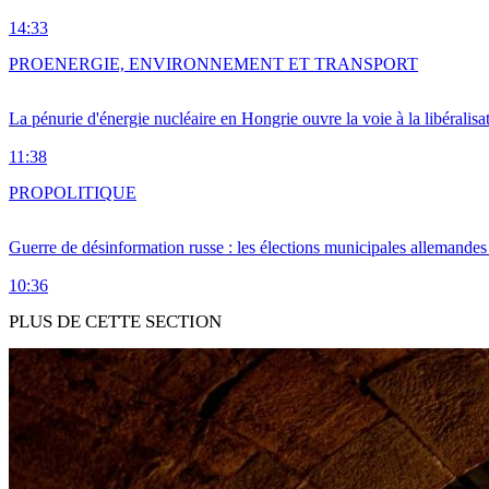
14:33
PRO
ENERGIE, ENVIRONNEMENT ET TRANSPORT
La pénurie d'énergie nucléaire en Hongrie ouvre la voie à la libéralis
11:38
PRO
POLITIQUE
Guerre de désinformation russe : les élections municipales allemandes 
10:36
PLUS DE CETTE SECTION