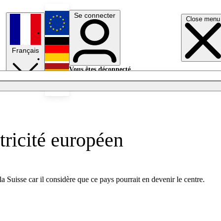
Se connecter
Close menu
English
Français
Deutsch
Vous êtes déconnecté.
Se connecter
Español
Lumières éteintes
tricité européen
a Suisse car il considère que ce pays pourrait en devenir le centre.