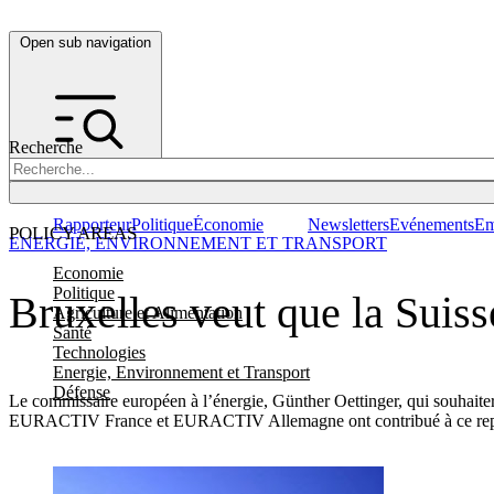
Open sub navigation
Recherche
Rapporteur
Politique
Économie
Newsletters
Evénements
Em
POLICY AREAS
ENERGIE, ENVIRONNEMENT ET TRANSPORT
Economie
Politique
Bruxelles veut que la Suiss
Agriculture et Alimentation
Santé
Technologies
Energie, Environnement et Transport
Défense
Le commissaire européen à l’énergie, Günther Oettinger, qui souhaiterai
EURACTIV France et EURACTIV Allemagne ont contribué à ce rep