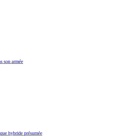
ns son armée
taque hybride présumée