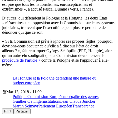
est pire que tous les nationalismes, euroscepticismes et
extrémismes », a accusé Pascal Durand (Verts, France).
D’autres, qui défendent la Pologne et la Hongrie, les deux États
« réfractaires » en opposition avec la Commission sur leurs systèmes
judiciaires, trouvent que l’exécutif ne peut plus se permettre de
dénoncer qui que ce soit.
« Si la Commission est prête à ignorer ses propres règles, pourquoi
devrions-nous écouter ce qu’elle a à dire sur l’état de droit
ailleurs ? », fait remarquer György Schöpflin (PPE, Hongrie), alors
qu’un autre élu soulignait que la Commission devrait cesser la
procédure de l’article 7
contre la Pologne et se l’appliquer à elle-
même.
La Hongrie et la Pologne défendent une hausse du
budget européen
Mar 13, 2018 - 11:09
Politique
Commission Européenne
égalité des genres
Günther Oettinger
institutions
Jean-Claude Juncker
Martin Selmayr
Parlement Européen
Transparence
Print
Partager