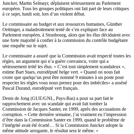
Juncker, Martin Selmayr, déplaisent sérieusement au Parlement
européen. Tous les groupes politiques ont fait part de leurs critiques
à ce sujet, lundi soir, lors d’un violent débat.
Le commissaire au budget et aux ressources humaines, Günther
Oettinger, a maladroitement tenté de s’en expliquer face au
Parlement européen, à Strasbourg, alors que les élus décidaient avec
une forte majorité à confier à la commission du contrôle budgétaire
une enquête sur le sujet.
Le commissaire a assuré que la Commission avait respecté toutes les
règles, un argument qui n’a guère convaincu, voire qui a
sérieusement irrité les élus. « C’est tout simplement scandaleux »,
estime Bart Staes, eurodéputé belge vert. « Quand on nous fait
croire que quelqu’un peut être nommé 9 minutes à un poste pour
respecter les règles vous nous prenez pour des imbéciles» a asséné
Pascal Durand, eurodéputé vert français.
Denis de Jong (GUE/GNL, Pays-Bas) a pour sa part fait le
rapprochement avec un scandale qui avait fait tomber la
Commission de Jacques Santer, en 1999, après des accusations de
corruption. « Cette dernière semaine, j’ai vraiment eu l’impression
d’être dans la Commission Santer en 1999, quand le problème de
l’intégrité avait été écarté… Si la Commission Juncker adopte la
même attitude arrogante, le résultat sera le même. »