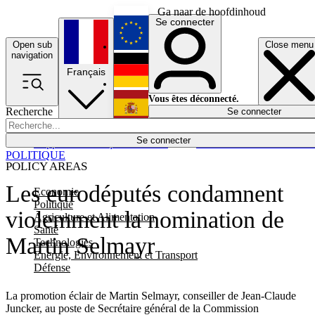
Ga naar de hoofdinhoud
Se connecter
Open sub
Close menu
English
navigation
Français
Deutsch
Vous êtes déconnecté.
Recherche
Se connecter
Español
Lumières éteintes
Se connecter
Rapporteur
Politique
Économie
Newsletters
Evénements
Em
POLITIQUE
POLICY AREAS
Les eurodéputés condamnent
Economie
Politique
violemment la nomination de
Agriculture et Alimentation
Santé
Martin Selmayr
Technologies
Energie, Environnement et Transport
Défense
La promotion éclair de Martin Selmayr, conseiller de Jean-Claude
Juncker, au poste de Secrétaire général de la Commission