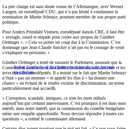
La pire charge est sans doute venue de l’Allemangne, avec Werner
Langen, un eurodéputé CDU, qui n’a pas hésité à condamner la
nomination de Martin Selmayr, pourtant membre de son propre parti
politique.
Pour Anders Primdahl Vistisen, eurodéputé danois CRE, il faut être
« aveugle, sourd et stupide pour croire aux propos de Günther
Oettinger ». « Cela va porter un coup dur à la Commission. C’est
dommage que Jean-Claude Juncker n’ait pas eu le courage de venir
s’expliquer en personne. »
Günther Oettinger a tenté de rassurer le Parlement, assurant que la
Sylvie Goulard: «il faut faire cesser les abus de pouvoir
Commission avait à cœur de clarifier la situation, sous les rires et les
en général»
invectives des eurodéputés. Il a insisté sur le fait que Martin Selmayr
n’était « pas un monstre » et appelé les élus à « lui donner une
chance » en évitant de le rendre victime de discrimination, un terme
particulièrement mal accueilli.
« Corruption, scandale, intrigues, ce sont les mots utilisés
aujourd’hui par certains intervenants. C’est pourquoi il est dans mon
intérêt, dans notre intérêt, que la commission du contrôle budgétaire
mène une enquête approfondie. Nous devons répondre à toutes ces
questions », a estimé le commissaire allemand.
Certains élus jugent pourtant que le mal est fait. « Ce que vous faites