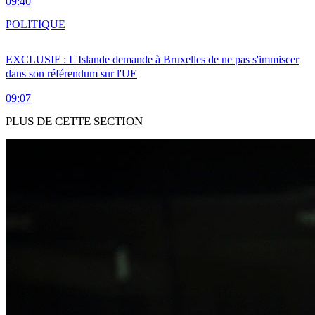
09:40
POLITIQUE
EXCLUSIF : L'Islande demande à Bruxelles de ne pas s'immiscer
dans son référendum sur l'UE
09:07
PLUS DE CETTE SECTION