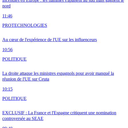
Incendies en Europe : les flammes s'apaisent au sud mais gagnent le
nord
11:46
PRO
TECHNOLOGIES
Au cœur de l'expérience de l'UE sur les influenceurs
10:56
POLITIQUE
La droite attaque les ministres espagnols pour avoir manqué la
réunion de l'UE sur Ceuta
10:15
POLITIQUE
EXCLUSIF : La France et l'Espagne critiquent une nomination
controversée au SEAE