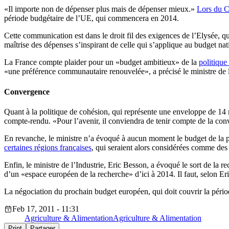
«Il importe non de dépenser plus mais de dépenser mieux.»
Lors du C
période budgétaire de l’UE, qui commencera en 2014.
Cette communication est dans le droit fil des exigences de l’Elysée, q
maîtrise des dépenses s’inspirant de celle qui s’applique au budget na
La France compte plaider pour un «budget ambitieux» de la
politiqu
«une préférence communautaire renouvelée», a précisé le ministre de l
Convergence
Quant à la politique de cohésion, qui représente une enveloppe de 14 m
compte-rendu. «Pour l’avenir, il conviendra de tenir compte de la co
En revanche, le ministre n’a évoqué à aucun moment le budget de la po
certaines régions françaises
, qui seraient alors considérées comme des «
Enfin, le ministre de l’Industrie, Eric Besson, a évoqué le sort de la
d’un «espace européen de la recherche» d’ici à 2014. Il faut, selon Eri
La négociation du prochain budget européen, qui doit couvrir la péri
Feb 17, 2011 - 11:31
Agriculture & Alimentation
Agriculture & Alimentation
Print
Partager