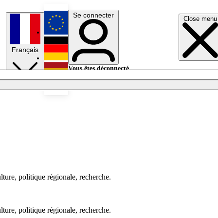
Se connecter
Close menu
English
Français
Deutsch
Vous êtes déconnecté.
Se connecter
Español
Lumières éteintes
ure, politique régionale, recherche.
ure, politique régionale, recherche.