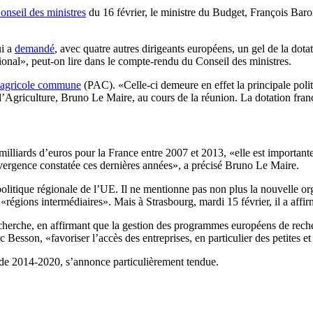
onseil des ministres
du 16 février, le ministre du Budget, François Baro
ui a
demandé
, avec quatre autres dirigeants européens, un gel de la dot
tional», peut-on lire dans le compte-rendu du Conseil des ministres.
e agricole commune
(PAC). «Celle-ci demeure en effet la principale politi
’Agriculture, Bruno Le Maire, au cours de la réunion. La dotation franç
illiards d’euros pour la France entre 2007 et 2013, «elle est importante
nvergence constatée ces dernières années», a précisé Bruno Le Maire.
litique régionale de l’UE. Il ne mentionne pas non plus la nouvelle org
régions intermédiaires». Mais à Strasbourg, mardi 15 février, il a affirm
 recherche, en affirmant que la gestion des programmes européens de reche
c Besson, «favoriser l’accès des entreprises, en particulier des petites
ode 2014-2020, s’annonce particulièrement tendue.