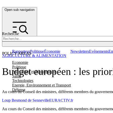
Open sub navigation
Recherche
Rapporteur
Politique
Économie
Newsletters
Evénements
Em
POLICY AREAS
AGRICULTURE & ALIMENTATION
Economie
Politique
Budget européen : les prior
Agriculture et Alimentation
Santé
Technologies
Energie, Environnement et Transport
Défense
Au cours du Conseil des ministres, différents membres du gouvernement
Loup Besmond de Senneville
EURACTIV.fr
Au cours du Conseil des ministres, différents membres du gouvernement