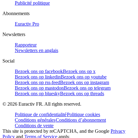
Publicité politique
Abonnements
Euractiv Pro
Newsletters
Rapporteur
Newsletters en anglais
Social
Bezoek ons op facebook
Bezoek ons op x
Bezoek ons op linkedin
Bezoek ons op youtube
Bezoek ons op rss-feed
Bezoek ons op instagram
Bezoek ons op mastodon
Bezoek ons op telegram
Bezoek ons op bluesky
Bezoek ons op threads
©
2026
Euractiv FR. All rights reserved.
Politique de confidentialité
Politique cookies
Conditions générales
Conditions d’abonnement
Conditions de vente
This site is protected by reCAPTCHA, and the Google
Privacy
Policy
and
Terms of Service
apply.