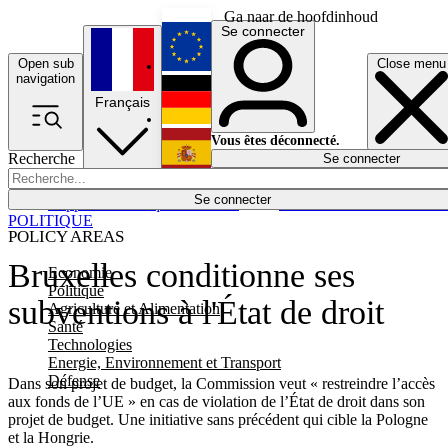
Ga naar de hoofdinhoud
Se connecter
Open sub
Close menu
English
navigation
Français
Deutsch
Vous êtes déconnecté.
Recherche
Se connecter
Español
Lumières éteintes
Se connecter
Rapporteur
Politique
Économie
Newsletters
Evénements
Em
POLITIQUE
POLICY AREAS
Bruxelles conditionne ses
Economie
Politique
subventions à l'État de droit
Agriculture et Alimentation
Santé
Technologies
Energie, Environnement et Transport
Défense
Dans son projet de budget, la Commission veut « restreindre l’accès
aux fonds de l’UE » en cas de violation de l’État de droit dans son
projet de budget. Une initiative sans précédent qui cible la Pologne
et la Hongrie.