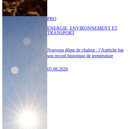
PRO
ENERGIE, ENVIRONNEMENT ET
TRANSPORT
Nouveau dôme de chaleur : l’Autriche bat
son record historique de température
05.08.2026