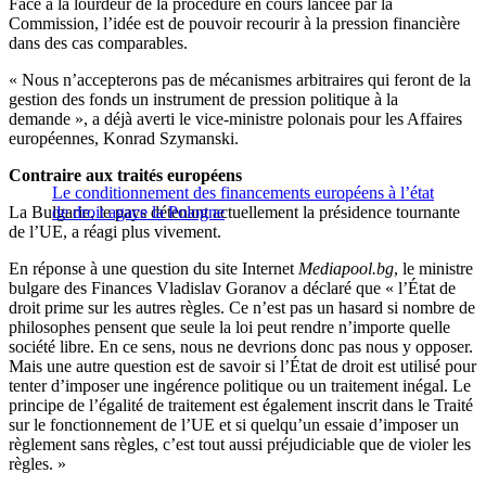
Face à la lourdeur de la procédure en cours lancée par la
Commission, l’idée est de pouvoir recourir à la pression financière
dans des cas comparables.
« Nous n’accepterons pas de mécanismes arbitraires qui feront de la
gestion des fonds un instrument de pression politique à la
demande », a déjà averti le vice-ministre polonais pour les Affaires
européennes, Konrad Szymanski.
Contraire aux traités européens
Le conditionnement des financements européens à l’état
La Bulgarie, le pays détenant actuellement la présidence tournante
de droit agace la Pologne
de l’UE, a réagi plus vivement.
En réponse à une question du site Internet
Mediapool.bg
, le ministre
bulgare des Finances Vladislav Goranov a déclaré que « l’État de
droit prime sur les autres règles. Ce n’est pas un hasard si nombre de
philosophes pensent que seule la loi peut rendre n’importe quelle
société libre. En ce sens, nous ne devrions donc pas nous y opposer.
Mais une autre question est de savoir si l’État de droit est utilisé pour
tenter d’imposer une ingérence politique ou un traitement inégal. Le
principe de l’égalité de traitement est également inscrit dans le Traité
sur le fonctionnement de l’UE et si quelqu’un essaie d’imposer un
règlement sans règles, c’est tout aussi préjudiciable que de violer les
règles. »