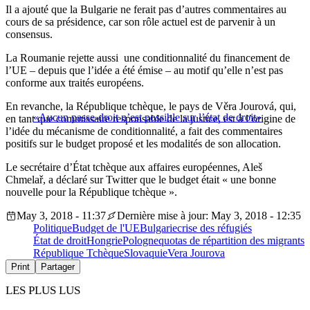
Il a ajouté que la Bulgarie ne ferait pas d’autres commentaires au
cours de sa présidence, car son rôle actuel est de parvenir à un
consensus.
La Roumanie rejette aussi une conditionnalité du financement de
l’UE – depuis que l’idée a été émise – au motif qu’elle n’est pas
conforme aux traités européens.
En revanche, la République tchèque, le pays de Věra Jourová, qui,
«Aucun passe-droit n’est possible sur l’état de droit»
en tant que commissaire responsable de la justice, est à l’origine de
l’idée du mécanisme de conditionnalité, a fait des commentaires
positifs sur le budget proposé et les modalités de son allocation.
Le secrétaire d’État tchèque aux affaires européennes, Aleš
Chmelař, a déclaré sur Twitter que le budget était « une bonne
nouvelle pour la République tchèque ».
May 3, 2018 - 11:37
Dernière mise à jour: May 3, 2018 - 12:35
Politique
Budget de l'UE
Bulgarie
crise des réfugiés
État de droit
Hongrie
Pologne
quotas de répartition des migrants
République Tchèque
Slovaquie
Vera Jourova
Print
Partager
LES PLUS LUS