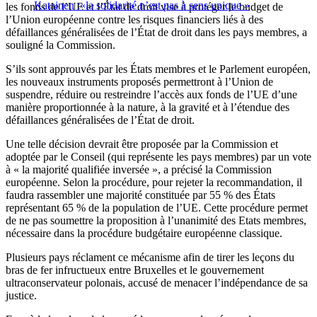
Katainen :«la solidarité n’est pas à sens unique »
les fonds de l’UE et l’État de droit vise à protéger le budget de
l’Union européenne contre les risques financiers liés à des
défaillances généralisées de l’État de droit dans les pays membres, a
souligné la Commission.
S’ils sont approuvés par les États membres et le Parlement européen,
les nouveaux instruments proposés permettront à l’Union de
suspendre, réduire ou restreindre l’accès aux fonds de l’UE d’une
manière proportionnée à la nature, à la gravité et à l’étendue des
défaillances généralisées de l’État de droit.
Une telle décision devrait être proposée par la Commission et
adoptée par le Conseil (qui représente les pays membres) par un vote
à « la majorité qualifiée inversée », a précisé la Commission
européenne. Selon la procédure, pour rejeter la recommandation, il
faudra rassembler une majorité constituée par 55 % des États
représentant 65 % de la population de l’UE. Cette procédure permet
de ne pas soumettre la proposition à l’unanimité des Etats membres,
nécessaire dans la procédure budgétaire européenne classique.
Plusieurs pays réclament ce mécanisme afin de tirer les leçons du
bras de fer infructueux entre Bruxelles et le gouvernement
ultraconservateur polonais, accusé de menacer l’indépendance de sa
justice.